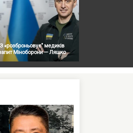
З «розброньовує" медиків
запит Міноборони — Ляшко