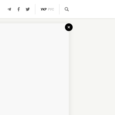
УКР
РУС