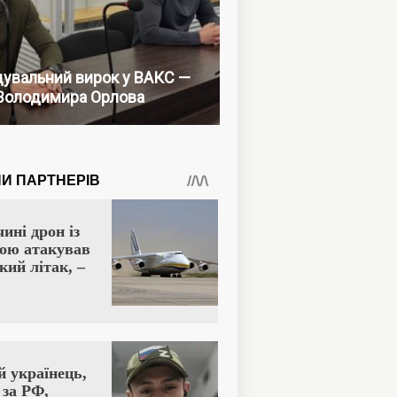
увальний вирок у ВАКС —
Володимира Орлова