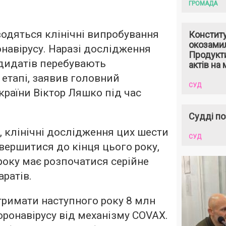
ГРОМАДА
оводяться клінічні випробування
Констит
окозами
онавірусу. Наразі дослідження
Продукти
дидатів перебувають
актів на 
етапі, заявив головний
СУД
країни Віктор Ляшко під час
Судді по
 клінічні дослідження цих шести
СУД
вершитися до кінця цього року,
 року має розпочатися серійне
ратів.
тримати наступного року 8 млн
оронавірусу від механізму COVAX.