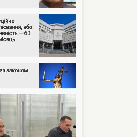
уційне
лювання, або
вність — 60
місяць
за законом