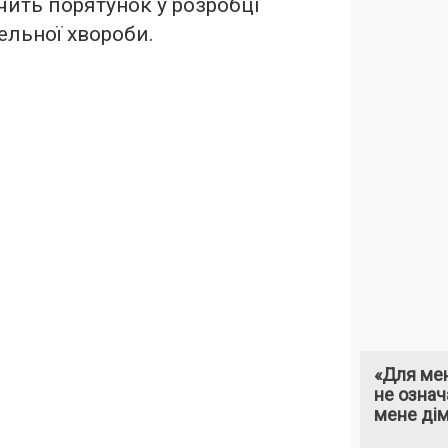
чить порятунок у розробці
ельної хвороби.
«Для мен
не означ
мене ді