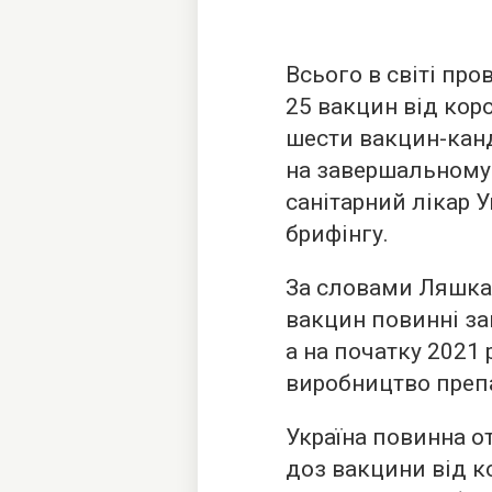
Всього в світі пр
25 вакцин від кор
шести вакцин-кан
на завершальному 
санітарний лікар У
брифінгу.
За словами Ляшка,
вакцин повинні за
а на початку 2021
виробництво препа
Україна повинна о
доз вакцини від к