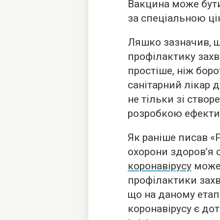
Вакцина може бути
за спеціальною ці
Ляшко зазначив, 
профілактику зах
простіше, ніж бор
санітарний лікар д
не тільки зі створ
розробкою ефектив
Як раніше писав «Р
охорони здоров’я 
коронавірусу
може
профілактики зах
що на даному ета
коронавірусу є до