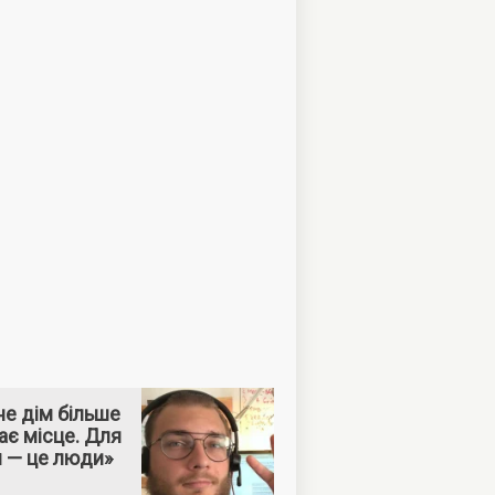
е дім більше
ає місце. Для
м — це люди»