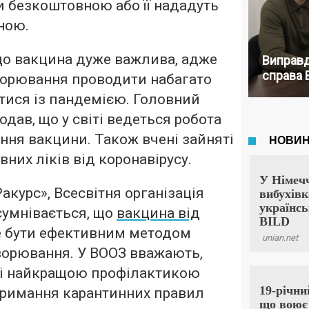
 безкоштовною або її нададуть
ною.
що вакцина дуже важлива, адже
Виправд
справа 
ворювання проводити набагато
отися із пандемією. Головний
одав, що у світі ведеться робота
ення вакцини. Також вчені зайняті
них ліків від коронавірусу.
акурс», Всесвітня організація
сумнівається, що
вакцина від
 бути ефективним методом
ворювання. У ВООЗ вважають,
пі найкращою профілактикою
тримання карантинних правил