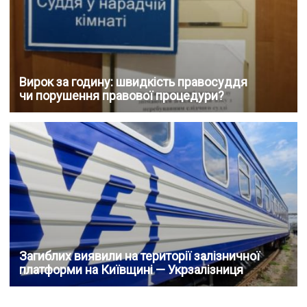
Вирок за годину: швидкість правосуддя
чи порушення правової процедури?
Загиблих виявили на території залізничної
платформи на Київщині — Укрзалізниця