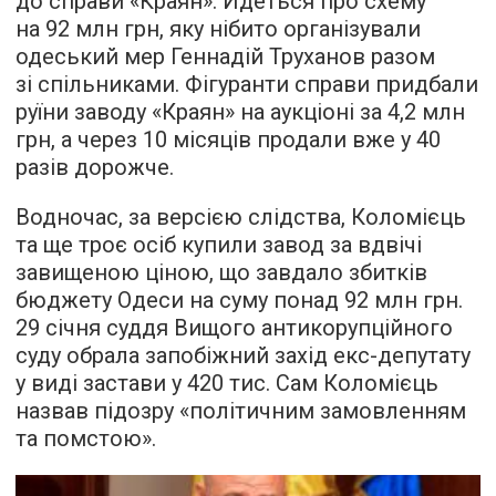
до справи «Краян». Йдеться про схему
на 92 млн грн, яку нібито організували
одеський мер Геннадій Труханов разом
зі спільниками. Фігуранти справи придбали
руїни заводу «Краян» на аукціоні за 4,2 млн
грн, а через 10 місяців продали вже у 40
разів дорожче.
Водночас, за версією слідства, Коломієць
та ще троє осіб купили завод за вдвічі
завищеною ціною, що завдало збитків
бюджету Одеси на суму понад 92 млн грн.
29 січня суддя Вищого антикорупційного
суду обрала запобіжний захід екс-депутату
у виді застави у 420 тис. Сам Коломієць
назвав підозру «політичним замовленням
та помстою».