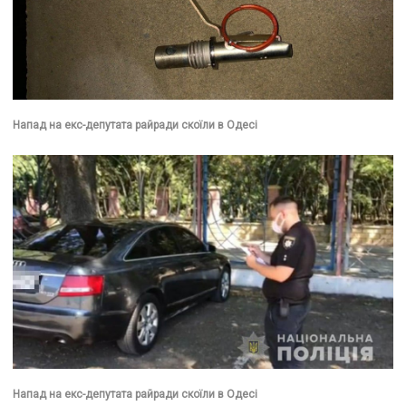
Напад на екс-депутата райради скоїли в Одесі
Напад на екс-депутата райради скоїли в Одесі