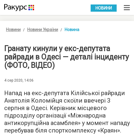
УКР
РУС
НОВИНИ
Новини
Новини України
Новина
Гранату кинули у екс-депутата
райради в Одесі — деталі інциденту
(ФОТО, ВІДЕО)
4 сер 2020, 14:06
Напад на екс-депутата Кілійської райради
Анатолія Коломійця скоїли ввечері 3
серпня в Одесі. Керівник місцевого
підрозділу організації «Міжнародна
антикорупційна асамблея» у момент нападу
перебував біля спорткомплексу «Краян».