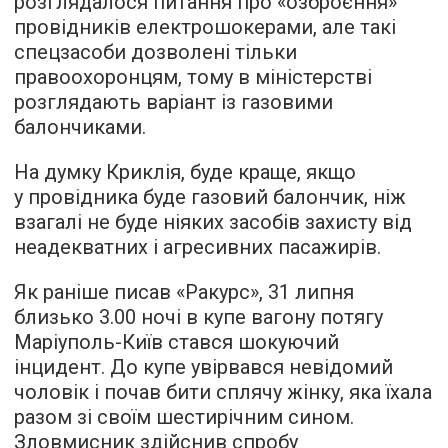
розглядалося питання про «озброєння»
провідників електрошокерами, але такі
спецзасоби дозволені тільки
правоохоронцям, тому в міністерстві
розглядають варіант із газовими
балончиками.
На думку Криклія, буде краще, якщо
у провідника буде газовий балончик, ніж
взагалі не буде ніяких засобів захисту від
неадекватних і агресивних пасажирів.
Як раніше писав «Ракурс», 31 липня
близько 3.00 ночі в купе вагону потягу
Маріуполь-Київ стався шокуючий
інцидент. До купе увірвався невідомий
чоловік і почав бити сплячу жінку, яка їхала
разом зі своїм шестирічним сином.
Зловмисник
здійснив спробу