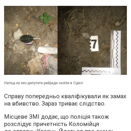
Напад на екс-депутата райради скоїли в Одесі
Справу попередньо кваліфікували як замах
на вбивство. Зараз триває слідство.
Місцеве ЗМІ додає, що поліція також
розслідує причетність Коломійця