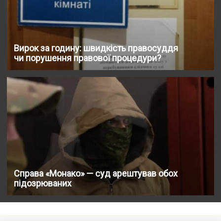
Вирок за годину: швидкість правосуддя
чи порушення правової процедури?
Справа «Монако» — суд арештував обох
підозрюваних