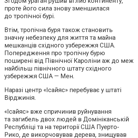
Згодом ураган рушив вглиб континенту,
проте його сила знову зменшилася
до тропічної бурі.
Втім, тропічна буря також становить
значну небезпеку для життя та майна
мешканців східного узбережжя США.
Попередження про тропічну бурю
поширені від Північної Кароліни аж до меж
найбільш північного штату східного
узбережжя США — Мен.
Наразі центр «Ісайяс» перебуває у штаті
Вірджинія.
«Ісайяс» вже спричинив руйнування
та загибель двох людей в Домініканській
Республіці та на території США Пуерто-
Рико, де викорчовував дерева, знищував