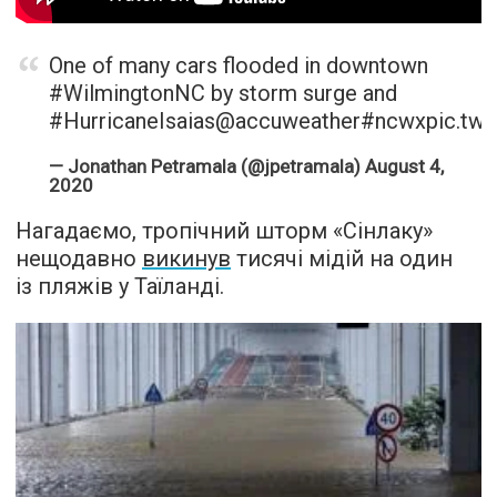
One of many cars flooded in downtown
#WilmingtonNC
by storm surge and
#HurricaneIsaias
@accuweather
#ncwx
pic.tw
— Jonathan Petramala (@jpetramala)
August 4,
2020
Нагадаємо, тропічний шторм «Сінлаку»
нещодавно
викинув
тисячі мідій на один
із пляжів у Таїланді.