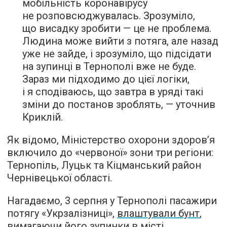
мобільність коронавірусу
не розповсюджувалась. Зрозуміло,
що висадку зробити — це не проблема.
Людина може вийти з потяга, але назад
уже не зайде, і зрозуміло, що підсідати
на зупинці в Тернополі вже не буде.
Зараз ми підходимо до цієї логіки,
і я сподіваюсь, що завтра в уряді такі
зміни до постанов зроблять, — уточнив
Криклій.
Як відомо, Міністерство охорони здоров’я
включило до «червоної» зони три регіони:
Тернопіль, Луцьк та Кіцманський район
Чернівецької області.
Нагадаємо, 3 серпня у Тернополі пасажири
потягу «Укрзалізниці»,
влаштували бунт
,
вимагаючи його зупинки в місті,