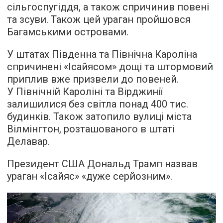
сільгоспугіддя, а також спричинив повені
та зсуви. Також цей ураган пройшовся
Багамськими островами.
У штатах Південна та Північна Кароліна
спричинені «Ісайясом» дощі та штормовий
приплив вже призвели до повеней.
У Північній Кароліні та Вірджинії
залишилися без світла понад 400 тис.
будинків. Також затопило вулиці міста
Вілмінгтон, розташованого в штаті
Делавар.
Президент США Дональд Трамп назвав
ураган «Ісайяс» «дуже серйозним».