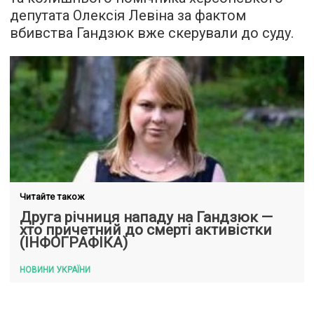
депутата Олексія Левіна за фактом
вбивства Гандзюк вже скерували до суду.
Читайте також
Друга річниця нападу на Гандзюк —
хто причетний до смерті активістки
(ІНФОГРАФІКА)
НОВИНИ УКРАЇНИ