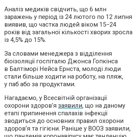
Аналіз медиків свідчить, що 6 млн
заражень у період із 24 лютого по 12 липня
виявив, що частка людей віком 15−24
років від загальної кількості хворих зросла
із 4,5% до 15%.
За словами менеджера з відділення
біоізоляції госпіталю Джонса Гопкінса
в Балтіморі Нейса Ернста, молоді люди
стали більше ходити на роботу, на пляж,
у паб або за продуктами.
Нагадаємо, у Всесвітній організації
охорони здоров’я
заявили
, що на даному
етапі припинення спалахів інфекції
зводиться до основних правил охорони
здоров’я та гігієни. Раніше у ВООЗ заявили,
що пандемія коронавірусу має тенденцію