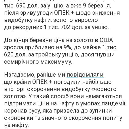
тис. 690 дол. за унцію, а вже 9 березня,
після зриву угоди ОПЕК + щодо зниження
видобутку нафти, золото виросло
до рекордних 1 тис. 702 дол. за унцію.
До кінця березня ціна на золото в США
зросла приблизно на 9%, до майже 1 тис.
620 дол. за тройську унцію, досягнувши
семирічного максимуму.
Нагадаємо, раніше ми
повідомляли
,
що країни ОПЕК + погодили найбільше
в історії скорочення видобутку «чорного
золота». У такий спосіб вони намагаються
підтримати ціни на нафту в умовах пандемії
коронавірусу, яка призвела до зупинки
економіки та значного скорочення попиту
на нафту.