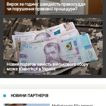
Вирок за годину: швидкість правосуддя
чи порушення правової процедури?
Новий податок замість військового збору
може з’явитися в Україні
НОВИНИ ПАРТНЕРІВ