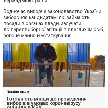
держадміністрацій.
Водночас виборче законодавство України
забороняє кандидатам, які займають
посади в органах влади, залучати
до передвиборної агітації підлеглих їм осіб,
робоче майно й устаткування.
Читайте також
Готовність влади до проведення
виборів в умовах коронавірусу
оцінили в КВУ