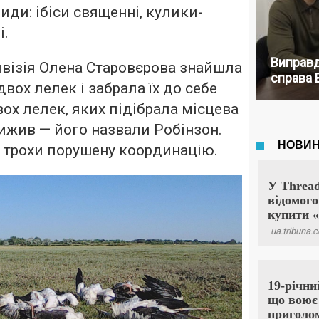
 види: ібіси священні, кулики-
і.
Виправд
візія Олена Старовєрова знайшла
справа 
двох лелек і забрала їх до себе
вох лелек, яких підібрала місцева
ижив — його назвали Робінзон.
є трохи порушену координацію.