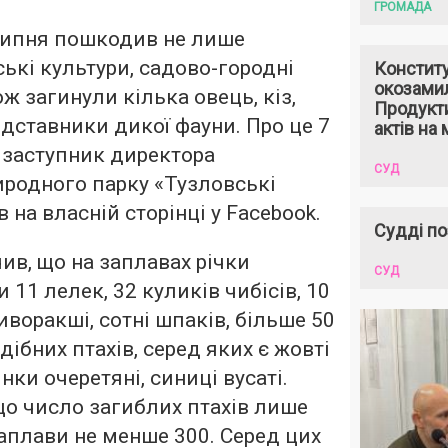
ГРОМАДА
липня пошкодив не лише
ькі культури, садово-городні
Констит
окозами
ож загинули кілька овець, кіз,
Продукти
едставники дикої фауни. Про це 7
актів на 
 заступник директора
СУД
родного парку «Тузловські
 на власній сторінці у Facebook.
Судді по
ив, що на заплавах річки
СУД
11 лелек, 32 куликів чибісів, 10
сиворакші, сотні шпаків, більше 50
ібних птахів, серед яких є жовті
янки очеретяні, синиці вусаті.
що число загиблих птахів лише
заплави не менше 300. Серед цих