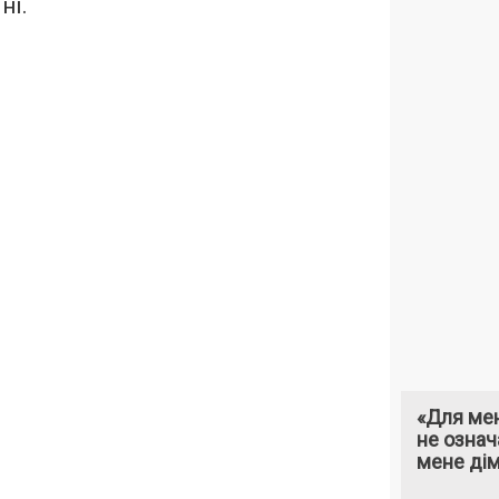
ні.
«Для мен
не означ
мене ді