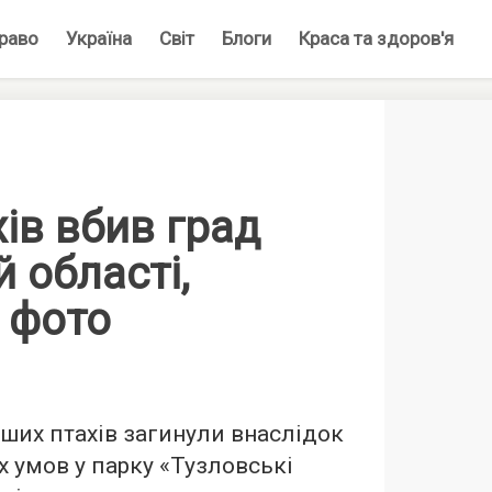
раво
Україна
Світ
Блоги
Краса та здоров'я
хів вбив град
й області,
 фото
нших птахів загинули внаслідок
 умов у парку «Тузловські