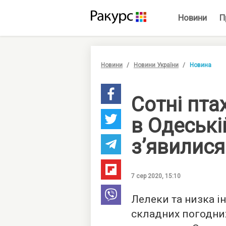
Новини
П
Новини
Новини України
Новина
Сотні пта
в Одеські
з’явилися
7 сер 2020, 15:10
Лелеки та низка і
складних погодних