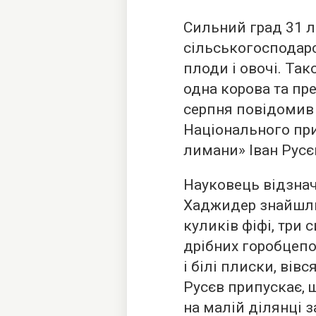
Сильний град 31 
сільськогосподарс
плоди і овочі. Так
одна корова та пр
серпня повідомив
Національного при
лимани» Іван Русєв
Науковець відзнач
Хаджидер знайшли 
куликів фіфі, три 
дрібних горобцепод
і білі плиски, вівс
Русєв припускає, 
на малій ділянці 