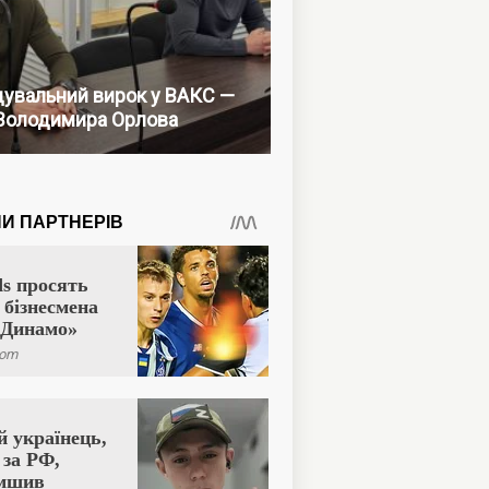
увальний вирок у ВАКС —
Володимира Орлова