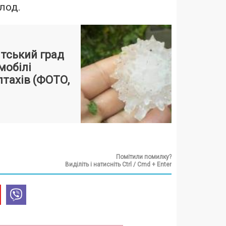
олод.
нтський град
мобілі
птахів (ФОТО,
Помітили помилку?
Виділіть і натисніть Ctrl / Cmd + Enter