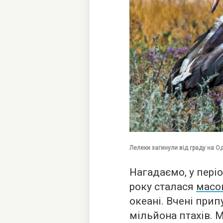
Лелеки загинули від граду на Од
Нагадаємо, у періо
року сталася
масо
океані. Вчені при
мільйона птахів.