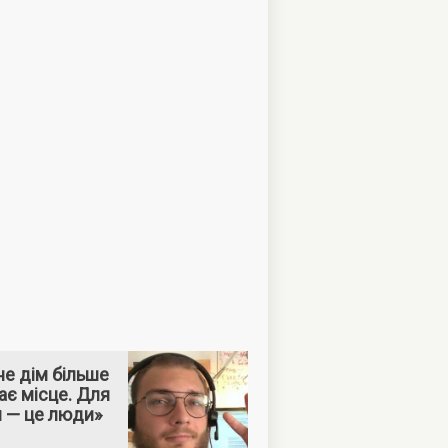
е дім більше
ає місце. Для
м — це люди»