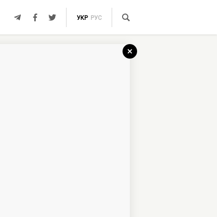
УКР
РУС