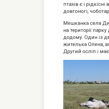
птахів є і рідкісні
довгоногі, чоботар
Мешканка села Ди
на території парку 
додому. Один із д
жителька Олена, в
Другий осліп і ма