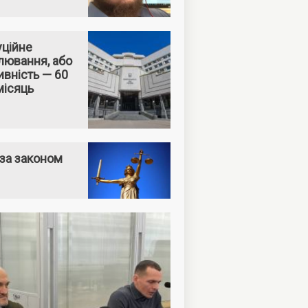
уційне
лювання, або
вність — 60
місяць
за законом