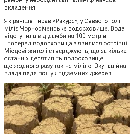
ремонту необхідні капітальні фінансові
вкладення.
Як раніше писав «Ракурс», у Севастополі
міліє Чорноріченське водосховище
. Вода
відступила від дамби на 100 метрів
і посеред водосховища з’явилися острівці.
Місцеві жителі стверджують, що за кілька
останніх десятиліть водосховище
ще жодного разу так не міліло. Окупаційна
влада веде пошук підземних джерел.