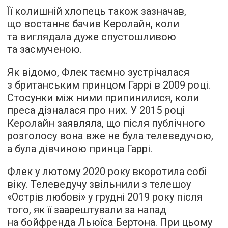
Її колишній хлопець також зазначав,
що востаннє бачив Керолайн, коли
та виглядала дуже спустошливою
та засмученою.
Як відомо, Флек таємно зустрічалася
з британським принцом Гаррі в 2009 році.
Стосунки між ними припинилися, коли
преса дізналася про них. У 2015 році
Керолайн заявляла, що після публічного
розголосу вона вже не була телеведучою,
а була дівчиною принца Гаррі.
Флек у лютому 2020 року вкоротила собі
віку. Телеведучу звільнили з телешоу
«Острів любові» у грудні 2019 року після
того, як її заарештували за напад
на бойфренда Льюїса Бертона. При цьому