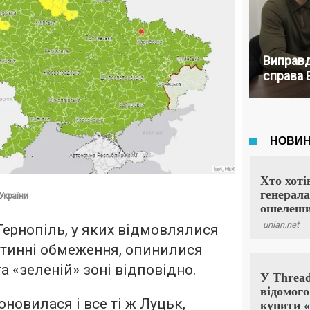
Виправд
справа 
України
Тернопіль, у яких відмовлялися
тинні обмеження, опинилися
а «зеленій» зоні відповідно.
оновилася і все ті ж Луцьк,