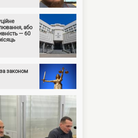
уційне
лювання, або
вність — 60
місяць
за законом