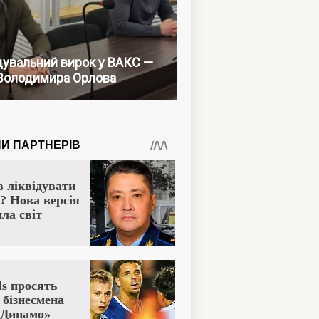
увальний вирок у ВАКС —
Володимира Орлова