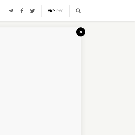
УКР
РУС