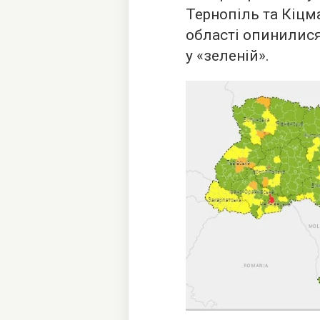
Тернопіль та Кіцм
області опинилися 
у «зеленій».