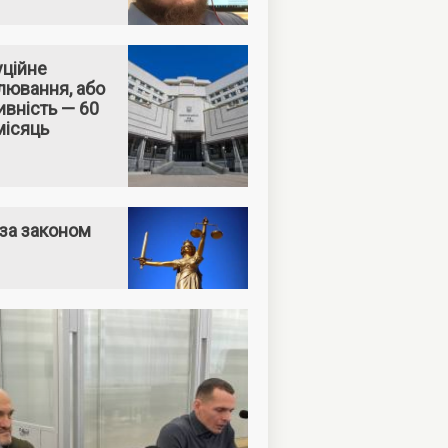
уційне
лювання, або
вність — 60
місяць
за законом