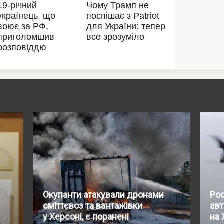
Окупанти атакували дронами
Рос
сміттєвоз та вантажівки
авт
у Херсоні, є поранені
на 