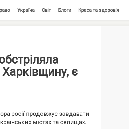
раво
Україна
Світ
Блоги
Краса та здоров'я
обстріляла
 Харківщину, є
сора росії продовжує завдавати
країнських містах та селищах.