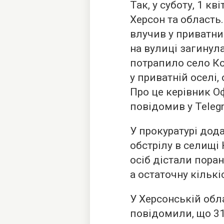
Так, у суботу, 1 к
Херсон та область
влучив у приватни
на вулиці загинула
потрапило село Ко
у приватній оселі,
Про це керівник О
повідомив у Teleg
У прокуратурі дод
обстрілу в селищі
осіб дістали пора
а остаточну кільк
У Херсонській обла
повідомили, що 31