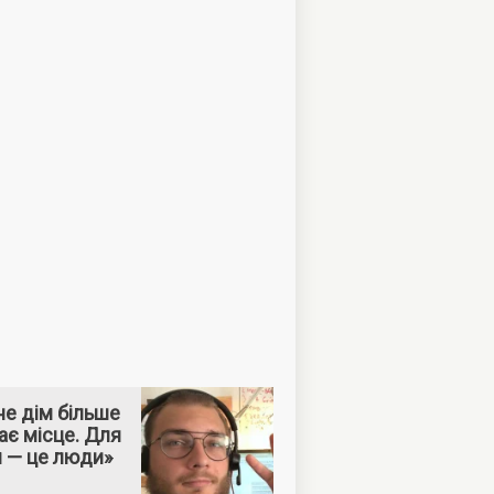
е дім більше
ає місце. Для
м — це люди»