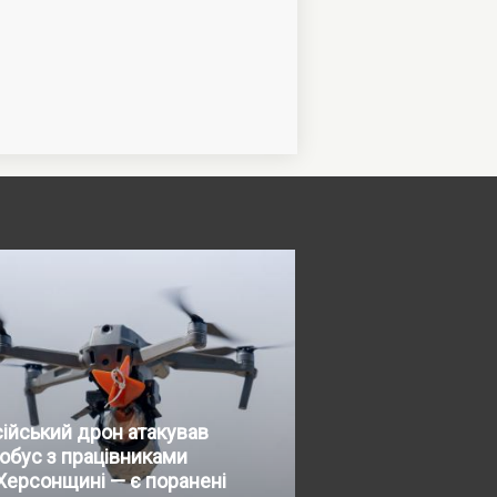
ійський дрон атакував
обус з працівниками
Херсонщині — є поранені