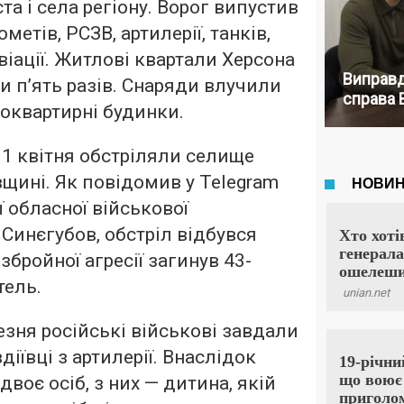
та і села регіону. Ворог випустив
метів, РСЗВ, артилерії, танків,
віації. Житлові квартали Херсона
Виправд
и п’ять разів. Снаряди влучили
справа 
токвартирні будинки.
1 квітня обстріляли селище
вщині. Як повідомив у Telegram
ї обласної військової
 Синєгубов, обстріл відбувся
 збройної агресії загинув 43-
тель.
езня російські військові завдали
діївці з артилерії. Внаслідок
двоє осіб, з них — дитина, якій