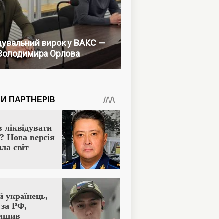
увальний вирок у ВАКС —
Володимира Орлова