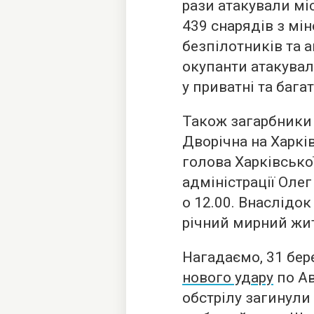
рази атакували міс
439 снарядів з міно
безпілотників та а
окупанти атакувал
у приватні та бага
Також загарбники 
Дворічна на Харкі
голова Харківсько
адміністрації Олег
о 12.00. Внаслідок
річний мирний жи
Нагадаємо, 31 бер
нового удару
по Ав
обстрілу загинули 