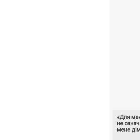
«Для мен
не означ
мене ді