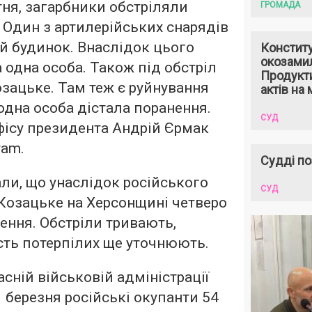
вітня, загарбники обстріляли
ГРОМАДА
. Один з артилерійських снарядів
й будинок. Внаслідок цього
Констит
окозами
 одна особа. Також під обстріл
Продукти
зацьке. Там теж є руйнування
актів на 
 одна особа дістала поранення.
СУД
фісу президента Андрій Єрмак
ram.
Судді по
али, що унаслідок російського
СУД
 Козацьке на Херсонщині четверо
нення. Обстріли тривають,
ість потерпілих ще уточнюють.
сній військовій адміністрації
 березня російські окупанти 54