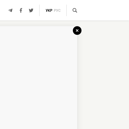
УКР
РУС