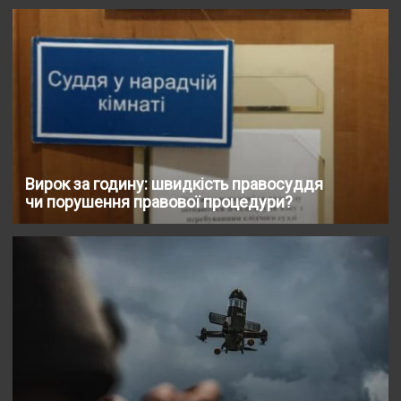
Вирок за годину: швидкість правосуддя
чи порушення правової процедури?