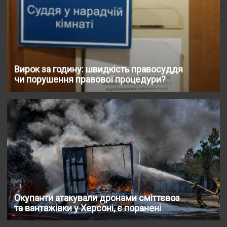
Вирок за годину: швидкість правосуддя
чи порушення правової процедури?
Окупанти атакували дронами сміттєвоз
та вантажівки у Херсоні, є поранені