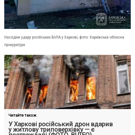
Наслдіки удару російських БпЛА у Харкові, фото: Харківська обласна
прокуратура
Читайте також
У Харкові російський дрон вдарив
у житлову триповерхівку — є