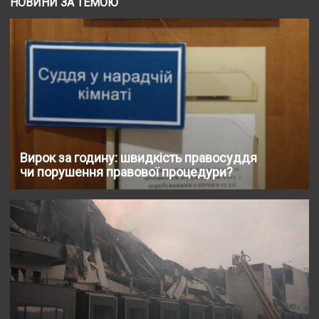
НОВИНИ ЗА ТЕМОЮ
Вирок за годину: швидкість правосуддя
чи порушення правової процедури?