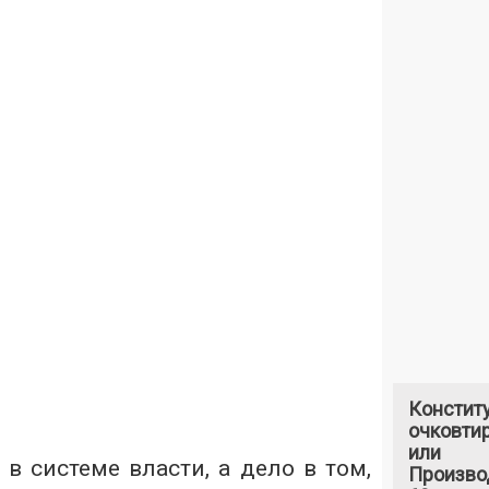
Констит
очковтир
или
в системе власти, а дело в том,
Произво