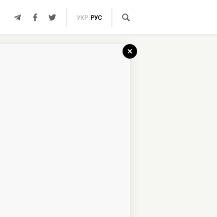
УКР
РУС