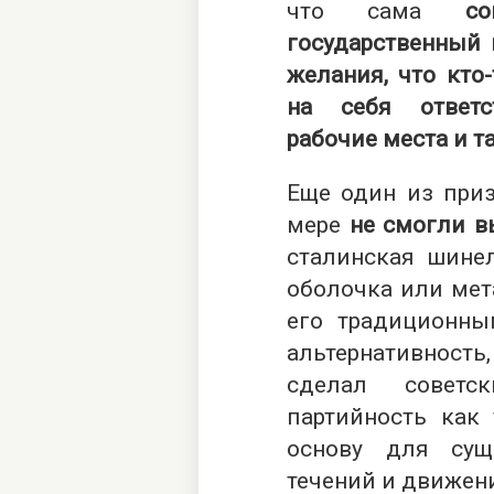
что сама
с
государственный 
желания, что кто
на себя ответс
рабочие места и т
Еще один из приз
мере
не смогли в
сталинская шинел
оболочка или мет
его традиционны
альтернативность
сделал советс
партийность как 
основу для сущ
течений и движен