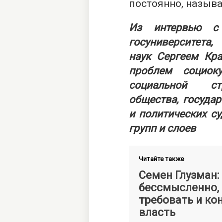
постоянно, назыв
Из
интервью
с
госуниверсите
наук
Сергеем Кр
проблем социоку
социальной ст
общества, госуда
и политических с
групп и слоев
Читайте также
Семен Глузман:
бессмысленно,
требовать и ко
власть