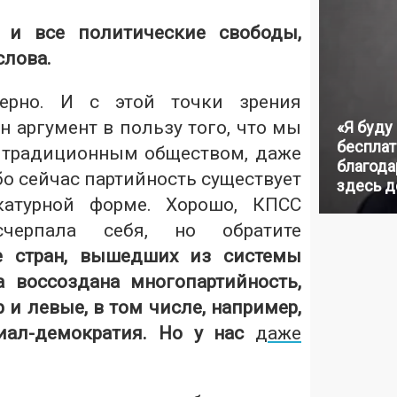
 и все политические свободы,
слова.
ерно. И с этой точки зрения
 аргумент в пользу того, что мы
«Я буду
бесплат
 традиционным обществом, даже
благодар
ибо сейчас партийность существует
здесь д
катурной форме. Хорошо, КПСС
счерпала себя, но обратите
е стран, вышедших из системы
 воссоздана многопартийность,
р и левые, в том числе, например,
иал-демократия. Но у нас
даже