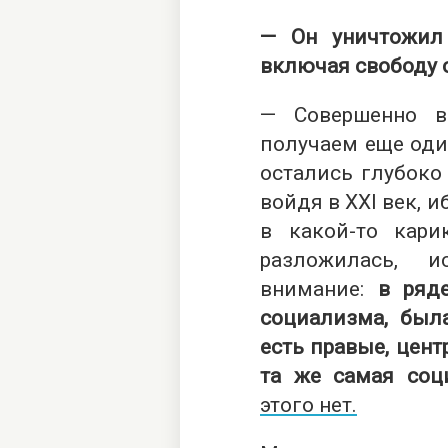
— Он уничтожил
включая свободу 
— Совершенно в
получаем еще один
остались глубоко
войдя в XXI век, 
в какой-то кари
разложилась, и
внимание:
в ряд
социализма, была
есть правые, цент
та же самая соц
этого нет
.