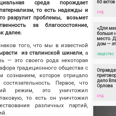
60 актов
оциальная среда порождает
патернализм, то есть надежды и
СУД
-то разрулит проблемы, возьмет
твенность за благосостояние,
«Для ме
ак далее.
больше н
место. 
дом — э
наков того, что мы в известной
ырасти из сталинской шинели
, а
ОБЩЕСТВО
ь — это своего рода некоторая
афора традиционного общества с
Оправда
м сознанием, которое отрицало
пригово
дело Вл
, состязательность. Первое, что
Орлова
кий режим, это уничтожил
СУД
таковую, то есть он уничтожил
ествования различных партий,
ий.