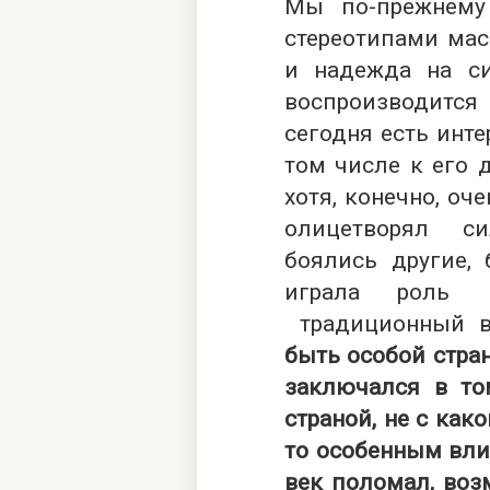
Мы по-прежнему
стереотипами мас
и надежда на си
воспроизводитс
сегодня есть инте
том числе к его 
хотя, конечно, оч
олицетворял си
боялись другие, 
играла роль 
традиционный 
быть особой стран
заключался в т
страной, не с как
то особенным вли
век поломал, воз