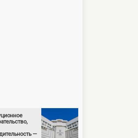
уционное
ательство,
дительность —