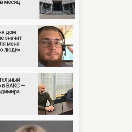
 в месяц
ня дом
е значит
Для меня
то люди»
тельный
р в ВАКС —
адимира