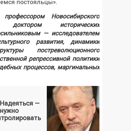
аемся постояльцы».
 п
рофессором Новосибирского
та, доктором исторических
асильниковым
— исследователем
льтурного развития, динамики
руктуры постреволюционного
рственной репрессивной политики
удебных процессов, маргинальных
 Надеяться —
 нужно
нтролировать