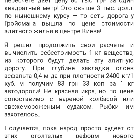
пересчете дает цену 80 тыс. грн за один
квадратный метр! Это свыше 3 тыс. долл.
по нынешнему курсу — то есть дорога у
Гройсмана вышла по цене стоимости
элитного жилья в центре Киева!
Я решил продолжить свои расчеты и
вычислить себестоимость 1 кг вещества,
из которого будут делать эту элитную
дорогу. При глубине закладки слоев
асфальта 0,4 м да при плотности 2400 кг/1
куб. м получим 83 грн 33 коп. за 1 кг
автодороги! Не красная икра, но по цене
сопоставимо с вареной колбасой или
свежемороженым судаком. Рыбки им
захотелось…
Получается, пока народ просто худеет от
этих
оголтелых реформ
нового