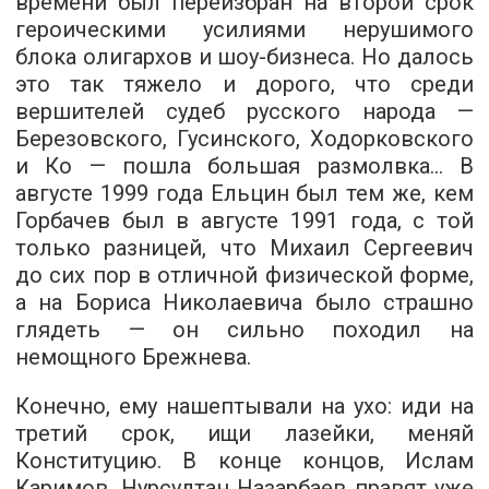
времени был переизбран на второй срок
героическими усилиями нерушимого
блока олигархов и шоу-бизнеса. Но далось
это так тяжело и дорого, что среди
вершителей судеб русского народа —
Березовского, Гусинского, Ходорковского
и Ко — пошла большая размолвка… В
августе 1999 года Ельцин был тем же, кем
Горбачев был в августе 1991 года, с той
только разницей, что Михаил Сергеевич
до сих пор в отличной физической форме,
а на Бориса Николаевича было страшно
глядеть — он сильно походил на
немощного Брежнева.
Конечно, ему нашептывали на ухо: иди на
третий срок, ищи лазейки, меняй
Конституцию. В конце концов, Ислам
Каримов, Нурсултан Назарбаев правят уже