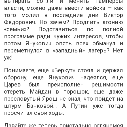
вытирать сопли и менять памперсы
власти, можно даже ввести войска — как
того молил в последние дни Виктор
Федорович. Но зачем? Продлить агонию
«семьи»? Подставиться по полной
программе ради чужих интересов, чтобы
потом Янукович опять всех обманул и
переметнулся в «западный» лагерь? Нет
уж!
Понимаете, еще «Беркут» стоял и держал
оборону, еще Янукович надеялся, еще
Царев был преисполнен решимости
стереть Майдан в порошок, еще даже
пресловутый Ярош не знал, что пойдет на
штурм Банковой… А Путин уже тогда
просчитал свои ходы.
Давайте же теперь пристально оглянемся