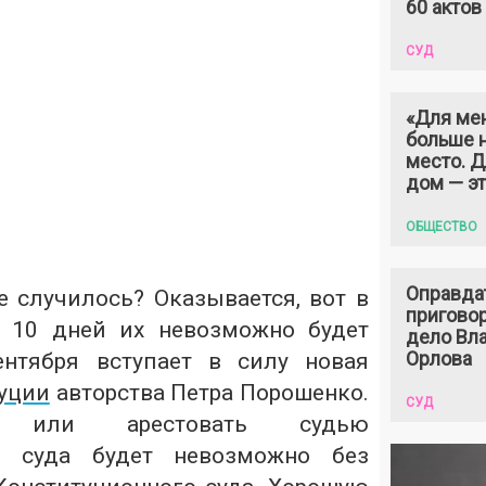
60 актов
СУД
«Для ме
больше н
место. 
дом — э
ОБЩЕСТВО
Оправда
е случилось? Оказывается, вот в
пригово
з 10 дней их невозможно будет
дело Вл
Орлова
ентября вступает в силу новая
уции
авторства Петра Порошенко.
СУД
 или арестовать судью
го суда будет невозможно без