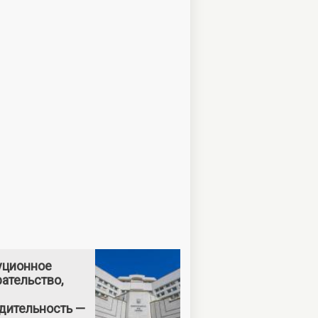
уционное
ательство,
дительность —