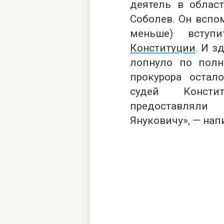
деятель в област
Соболев. Он вспом
меньше) всту
Конституции
. И з
лопнуло по полн
прокурора остал
судей Консти
предоставляли
Януковичу», — нап