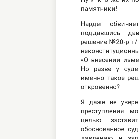
памятники!
Нардеп обвиняе
поддавшись да
решение №20-рп / 
неконституционным
«О внесении изме
Но разве у суд
именно такое реш
откровенно?
Я даже не увере
преступления м
целью застави
обоснованное суд
давлению и зап