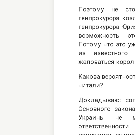
Поэтому не ст
генпрокурора коз
генпрокурора Юри
возможность эт
Потому что это у
из известного
жаловаться королю
Какова вероятност
читали?
Докладываю: сог
Основного закона
Украины не м
ответственност