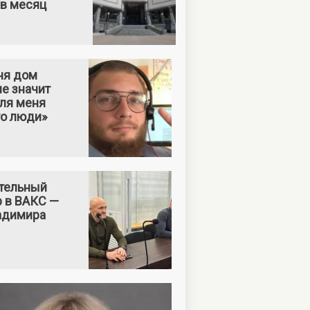
 в месяц
ня дом
е значит
Для меня
то люди»
тельный
р в ВАКС —
адимира