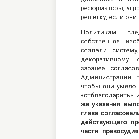
реформаторы, угр
решетку, если они
Политикам сле
собственное из
создали систем
декоративному 
заранее соглас
Администрации п
чтобы они умело 
«отблагодарить»
же указания выпо
глаза согласовал
действующего пр
части правосудия