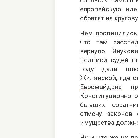
согласия самого 
европейскую иде
обратят на кругов
Чем провинились 
что там расслед
вернуло Януков
подписи судей п
году дали пок
Жилянской, где о
Евромайдана
про
Конституционног
бывших соратни
отмену законов
имущества должно
Ну и кто же их п