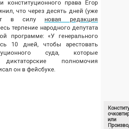
и конституционного права Егор
нил, что через десять дней (уже
пит в силу
новая редакция
десь терпение народного депутата
ой программе: «У генерального
ось 10 дней, чтобы арестовать
туционного суда, которые
 диктаторские полномочия
исал он в фейсбуке.
Констит
очковтир
или
Произво