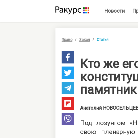
Новости
П
Право
Закон
Статья
Кто же ег
конститу
памятник
Анатолий
НОВОСЕЛЬЦЕ
Под лозунгом «На
свою пленарную