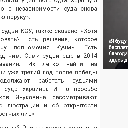
Конституционного суда. Хорошую
ю о независимости суда снова
ую поруку».
судьи КСУ, также сказано: «Хотя
овать? Есть решение, которое
«Я буду
ичу полномочия Кучмы. Есть
бесплат
благодар
од ним. Сами судьи еще в 2014
здесь д
азания. Их легко найти на
ни уже третий год после победы
должают работать судьями
о суда Украины. И по просьбе
ков Януковича рассматривают
 о люстрации и об открытости
стных лиц».
осадит? Они же конституционные