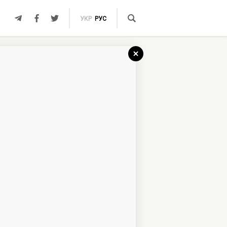
УКР
РУС