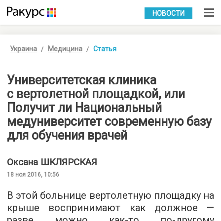
УКР
РУС
НОВОСТИ
Украина
Медицина
Статья
Университетская клиника
с вертолетной площадкой, или
Получит ли Национальный
медуниверситет современную базу
для обучения врачей
Оксана
ШКЛЯРСКАЯ
18 ноя 2016, 10:56
В этой больнице вертолетную площадку на
крыше воспринимают как должное —
разве можно как-то по-другому