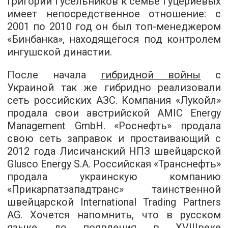
Григорий Гусельников к семье Гуцериевых
имеет непосредственное отношение: с
2001 по 2010 год он был топ-менеджером
«Бинбанка», находящегося под контролем
ингушской династии.
После начала
гибридной войны
с
Украиной так же гибридно реализовали
сеть российских АЗС. Компания «Лукойл»
продала свои австрийской AMIC Energy
Management GmbH. «Роснефть» продала
свою сеть заправок и простаивающий с
2012 года Лисичанский НПЗ швейцарской
Glusco Energy S.A. Российская «Транснефть»
продала украинскую компанию
«Прикарпатзападтранс» таинственной
швейцарской International Trading Partners
AG. Хочется напомнить, что в русском
языке до появления в XVIIIвеке