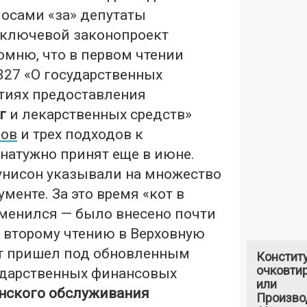
лосами «за» депутаты
 ключевой законопроект
омню, что в первом чтении
327 «О государственных
тиях предоставления
г
и лекарственных средств»
ров
и трех подходов к
натужно принят еще в июне.
 унисон указывали на множество
менте. За это время «кот в
менился — было внесено почти
о второму чтению в Верховную
т пришел под обновленным
Констит
очковтир
ударственных финансовых
или
нского обслуживания
Произво