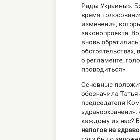
Рады Украины». Бо
время голосовани
изменения, котор
законопроекта. Во
вновь обратились 
обстоятельствах, в
о регламенте, гол
проводиться».
Основные положит
обозначила Татья
председателя Ком
здравоохранения: 
каждому из нас? В
налогов на здрав
году было заложе