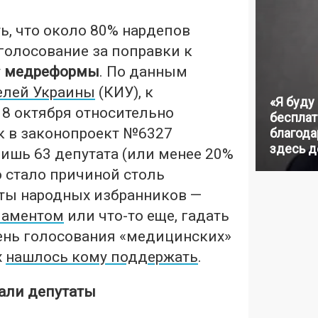
ь, что около 80% нардепов
голосование за поправки к
у
медреформы
. По данным
елей Украины
(КИУ), к
«Я буду
8 октября относительно
бесплат
к в законопроект №6327
благодар
здесь д
ишь 63 депутата (или менее 20%
то стало причиной столь
ты народных избранников —
ламентом
или что-то еще, гадать
день голосования «медицинских»
х
нашлось кому поддержать
.
вали депутаты