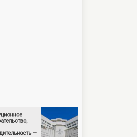
уционное
ательство,
дительность —