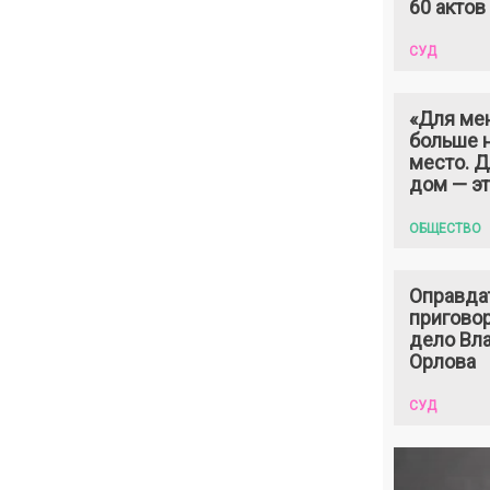
60 актов
СУД
«Для ме
больше н
место. 
дом — э
ОБЩЕСТВО
Оправда
пригово
дело Вл
Орлова
СУД