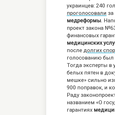
украинцев: 240 го
проголосовали
за
медреформы
. Нап
проект закона №6
финансовых гаран
медицинских услу
после
долгих спо
голосованию был 
Тогда эксперты в
белых пятен в доку
мешке» сильно из
900 поправок, и к
Раду законопроек
названием «О гос
гарантиях
медици