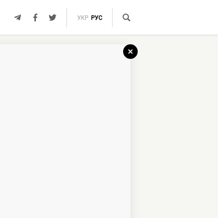
УКР
РУС