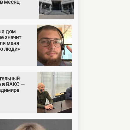
 в месяц
ня дом
е значит
Для меня
то люди»
тельный
р в ВАКС —
адимира