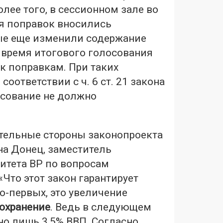
лее того, в сессионном зале во
я поправок вносились
ые еще изменили содержание
 время итогового голосования
к поправкам. При таких
 соответствии с ч. 6 ст. 21 закона
осование не должно
ельные стороны законопроекта
на Донец, заместитель
итета ВР по вопросам
«Что этот закон гарантирует
о-первых, это увеличение
оохранение
. Ведь в следующем
но лишь 3,5% ВВП. Согласно