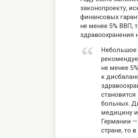
законопроекту, и
финансовых гаран
не менее 5% ВВП, 
здравоохранения н
Небольшое о
рекомендуе
не менее 5
к дисбалан
здравоохра
становится
больных. Дл
медицину ид
Германии —
стране, то 