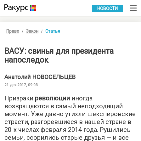
УКР
РУС
НОВОСТИ
Право
Закон
Статья
ВАСУ: свинья для президента
напоследок
Анатолий
НОВОСЕЛЬЦЕВ
21 дек 2017, 09:03
Призраки
революции
иногда
возвращаются в самый неподходящий
момент. Уже давно утихли шекспировские
страсти, разгоревшиеся в нашей стране в
20-х числах февраля 2014 года. Рушились
семьи, ссорились старые друзья — и все