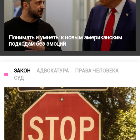
Понимать и умнеть: к новым американским
подходам без эмоций
ЗАКОН
АДВОКАТУРА
ПРАВА ЧЕЛОВЕКА
СУД