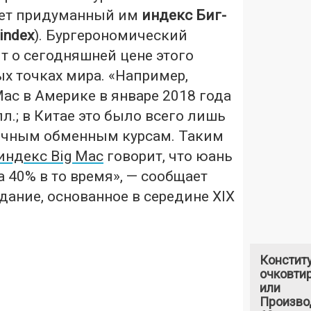
ует придуманный им
индекс Биг-
index
). Бургерономический
т о сегодняшней цене этого
ых точках мира. «Например,
Mac в Америке в январе 2018 года
лл.; в Китае это было всего лишь
ночным обменным курсам. Таким
индекс Big Mac
говорит, что юань
 40% в то время», — сообщает
ание, основанное в середине XIX
Констит
очковтир
или
Произво