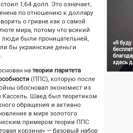
стоил 1,64 долл. Это означает,
ценена по отношению к доллару
оворить о гривне как о самой
люте мира, потому что всякий
ы люди были проницательней,
«Я буду
или бы украинские деньги
бесплат
.
благодар
здесь д
основан на
теории паритета
особности
(ППС), которую после
ойны обосновал экономист из
в Кассель. Швед был теоретиком
жного обращения и активно
новление в мире золотого
ическим примером теории ППС
товая корзина» — базовый набор