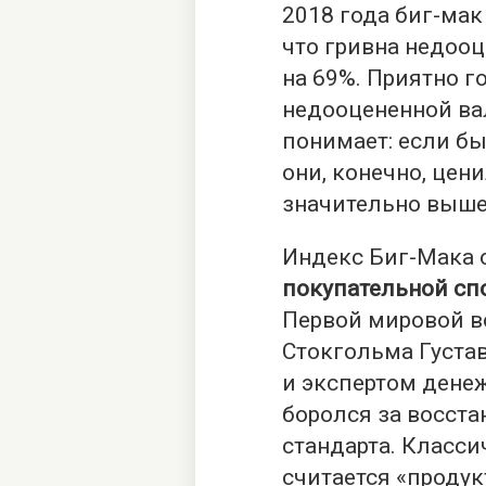
2018 года биг-мак 
что гривна недоо
на 69%. Приятно г
недооцененной ва
понимает: если б
они, конечно, цен
значительно выше
Индекс Биг-Мака 
покупательной сп
Первой мировой в
Стокгольма Густа
и экспертом дене
боролся за восста
стандарта. Класс
считается «продук