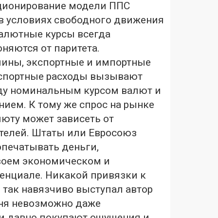
ционирование модели ППС
в условиях свободного движения
Валютные курсы всегда
няются от паритета.
ины, экспортные и импортные
нспортные расходы вызывают
ду номинальным курсом валют и
ием. К тому же спрос на рынке
люту может зависеть от
телей. Штаты или Евросоюз
опечатывать деньги,
воем экономическом и
енциале. Никакой привязки к
ю так навязчиво выступал автор
дня невозможно даже
и давно покупают ощущения и