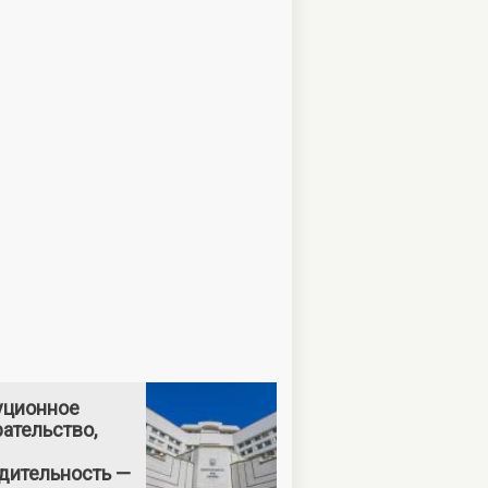
уционное
ательство,
дительность —