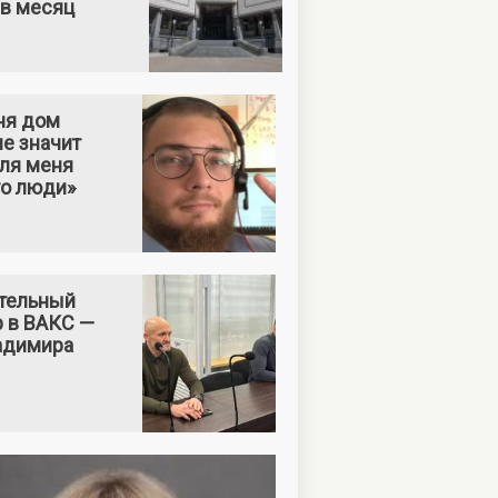
 в месяц
ня дом
е значит
Для меня
то люди»
тельный
р в ВАКС —
адимира