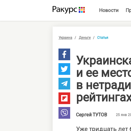
Новости
П
Украина
Деньги
Статья
Украинск
и ее мест
в нетрад
рейтинга
Сергей
ТУТОВ
25 янв 2
Уже тридцать лет 