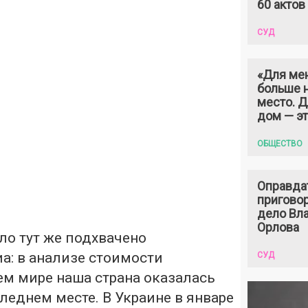
60 актов
СУД
«Для ме
больше н
место. 
дом — э
ОБЩЕСТВО
Оправда
пригово
дело Вл
Орлова
ло тут же подхвачено
а: в анализе стоимости
СУД
ем мире наша страна оказалась
еднем месте. В Украине в январе