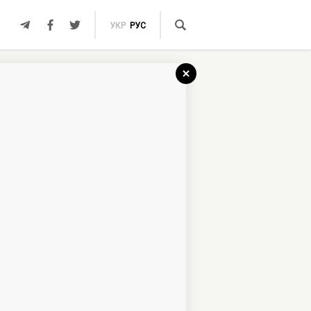
УКР
РУС