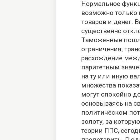
Нормальное функ
возможно только 
товаров и денег. 
существенно откло
Таможенные пошл
ограничения, тра
расхождение меж
паритетным значен
на ту или иную ва
множества показа
могут спокойно д
основываясь на с
политическом пот
золоту, за котору
теории ППС, сего
представить. Люд