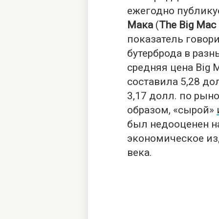
ежегодно публик
Мака
(
The Big Mac 
показатель говори
бутерброда в разн
средняя цена Big 
составила 5,28 до
3,17 долл. по ры
образом, «сырой»
был недооценен на
экономическое изд
века.