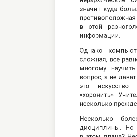
иерархические с
значит куда боль
противоположная 
в этой разногол
информации.
Однако компьют
сложная, все рав
многому научить
вопрос, а не дава
это искусство 
«хоронить» Учит
несколько прежде
Несколько бол
дисциплины. Но 
в этом плане? Не