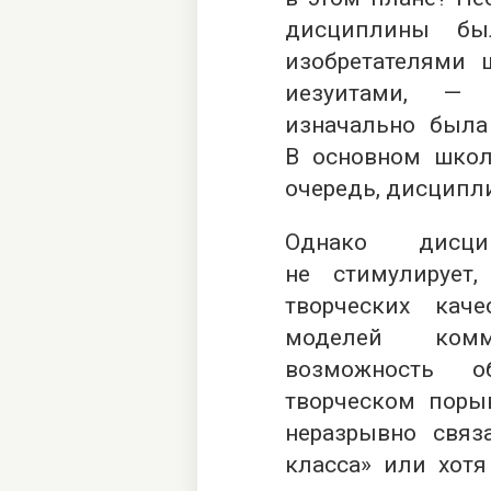
дисциплины бы
изобретателями
иезуитами, —
изначально была
В основном школ
очередь, дисципл
Однако дисци
не стимулирует
творческих кач
моделей комм
возможность 
творческом порыв
неразрывно связ
класса» или хот