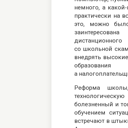
немного, а какой-
практически на в
это, можно был
заинтересован
дистанционно
со школьной скам
внедрять высокие
образования 
а налогоплательщ
Реформа школы,
технологическую
болезненный и то
обучением ситуа
встречают в штыки