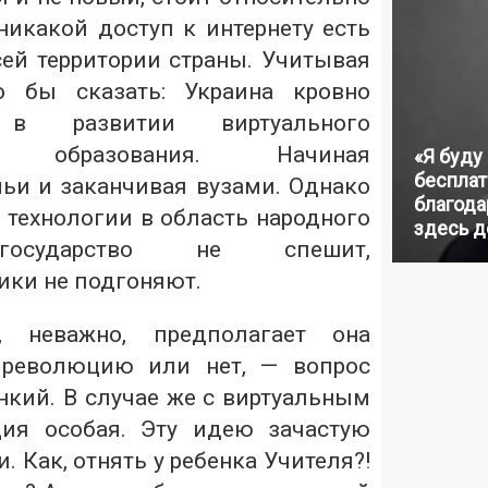
никакой доступ к интернету есть
сей территории страны. Учитывая
о бы сказать: Украина кровно
а в развитии виртуального
го образования. Начиная
«Я буду
бесплат
ьи и заканчивая вузами. Однако
благодар
 технологии в область народного
здесь д
государство не спешит,
ики не подгоняют.
 неважно, предполагает она
 революцию или нет, — вопрос
нкий. В случае же с виртуальным
ция особая. Эту идею зачастую
. Как, отнять у ребенка Учителя?!