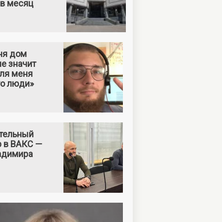
 в месяц
ня дом
е значит
Для меня
то люди»
тельный
р в ВАКС —
адимира