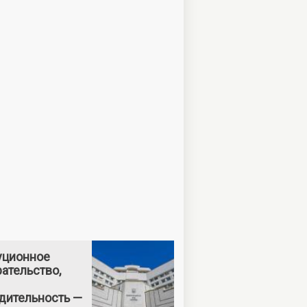
уционное
ательство,
дительность —