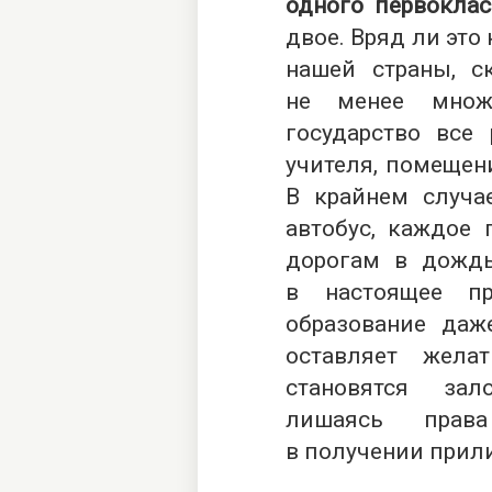
одного первоклас
двое. Вряд ли это 
нашей страны, ск
не менее множе
государство все
учителя, помещени
В крайнем случа
автобус, каждое 
дорогам в дождь
в настоящее п
образование даж
оставляет жела
становятся зал
лишаясь прав
в получении прил