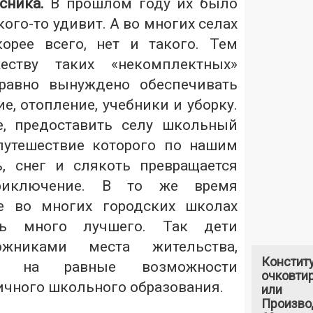
сника.
В прошлом году их было
кого-то удивит. А во многих селах
орее всего, нет и такого. Тем
ству таких «некомплектных»
 равно вынуждено обеспечивать
е, отопление, учебники и уборку.
е, предоставить селу школьный
путешествие которого по нашим
, снег и слякоть превращается
риключение. В то же время
е во многих городских школах
ть много лучшего. Так дети
ожниками места жительства,
Констит
а на равные возможности
очковтир
ичного школьного образования.
или
Произво