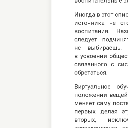
воспитательные э
Иногда в этот спи
источника не ст
воспитания. Наз
следует подчиня
не выбираешь.
в усвоении общес
связанного с си
обретаться.
Виртуальное об
положении вещей.
меняет саму поста
первых, делая эт
вторых, исклю