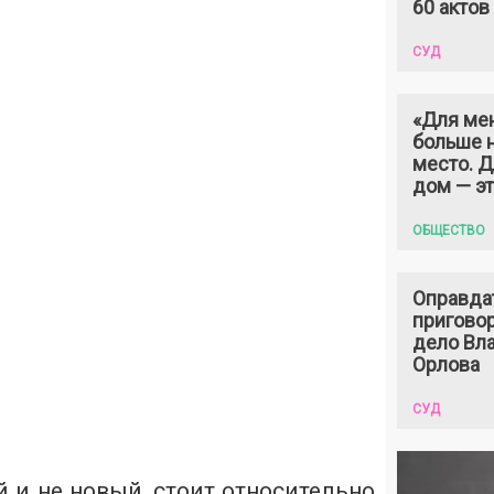
60 актов
СУД
«Для ме
больше н
место. 
дом — э
ОБЩЕСТВО
Оправда
пригово
дело Вл
Орлова
СУД
 и не новый, стоит относительно