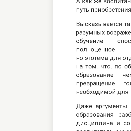
А как же воспита
путь приобретени
Высказывается та
разумных возражен
обучение спо
полноценное и
но этотема для от
на том, что, по 
образование ч
превращение г
необходимой для 
Даже аргументы 
образования раз
дисциплина и соц