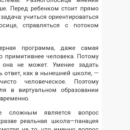
истемы. Разноголосица мнений
ше. Перед ребенком стоит прямо
задача: учиться ориентироваться
осице, справляться с потоком
ерная программа, даже самая
но примитивнее человека. Потому
 она не может. Умение задать
ть ответ, как в нынешней школе, —
чисто человеческое. Поэтому
еля в виртуальном образовании
временно.
ее сложным является вопрос
разве реальная школа—панацея
смотря на то, что именно вопрос