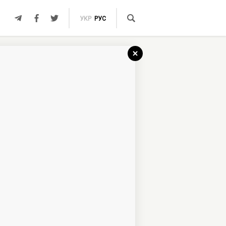
УКР
РУС