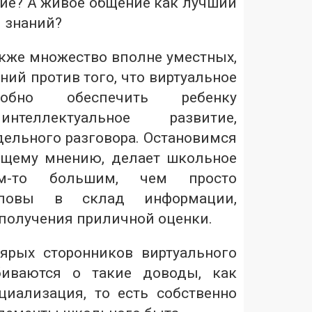
ние? А живое общение как лучший
я знаний?
кже множество вполне уместных,
ий против того, что виртуальное
собно обеспечить ребенку
нтеллектуальное развитие,
дельного разговора. Остановимся
общему мнению, делает школьное
ем-то большим, чем просто
оловы в склад информации,
получения приличной оценки.
ярых сторонников виртуального
биваются о такие доводы, как
иализация, то есть собственно