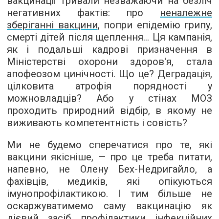
вакцинації тривали незважаючи на безліч
негативних фактів: про
неналежне
зберіганні вакцини
, попри епідемію грипу,
смерті дітей після щеплення... Ця кампанія,
як і подальші кадрові призначення в
Міністерстві охорони здоров'я, стала
апофеозом цинічності. Що це? Деградація,
цілковита атрофія порядності у
можновладців? Або у стінах МОЗ
проходить природний відбір, в якому не
виживають компетентність і совість?
Ми не будемо сперечатися про те, які
вакцини якісніше, — про це треба питати,
напевно, не Олену Бех-Недригайло, а
фахівців, медиків, які опікуються
імунопрофілактикою. І тим більше не
оскаржуватимемо саму вакцинацію як
дієвий засіб профілактики інфекційних