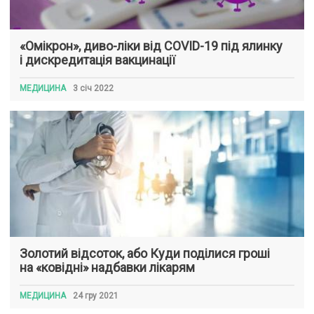
«Омікрон», диво-ліки від COVID-19 під ялинку
і дискредитація вакцинації
МЕДИЦИНА
3 січ 2022
Золотий відсоток, або Куди поділися гроші
на «ковідні» надбавки лікарям
МЕДИЦИНА
24 гру 2021