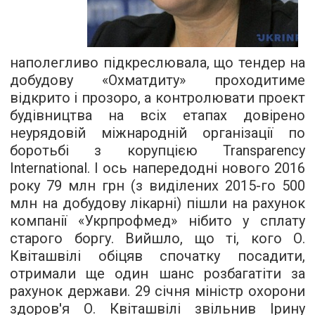
наполегливо підкреслювала, що тендер на
добудову «Охматдиту» проходитиме
відкрито і прозоро, а контролювати проект
будівництва на всіх етапах довірено
неурядовій міжнародній організації по
боротьбі з корупцією Transparency
International. І ось напередодні нового 2016
року 79 млн грн (з виділених 2015-го 500
млн на добудову лікарні) пішли на рахунок
компанії «Укрпрофмед» нібито у сплату
старого боргу. Вийшло, що ті, кого О.
Квіташвілі обіцяв спочатку посадити,
отримали ще один шанс розбагатіти за
рахунок держави. 29 січня міністр охорони
здоров'я О. Квіташвілі звільнив Ірину