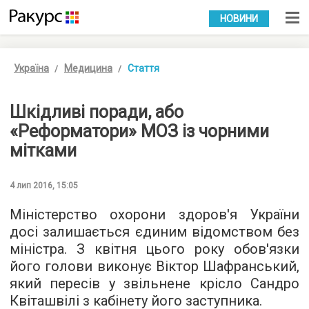
УКР
РУС
НОВИНИ
Україна
Медицина
Стаття
Шкідливі поради, або
«Реформатори» МОЗ із чорними
мітками
4 лип 2016, 15:05
Міністерство охорони здоров'я України
досі залишається єдиним відомством без
міністра. З квітня цього року обов'язки
його голови виконує Віктор Шафранський,
який пересів у звільнене крісло Сандро
Квіташвілі з кабінету його заступника.