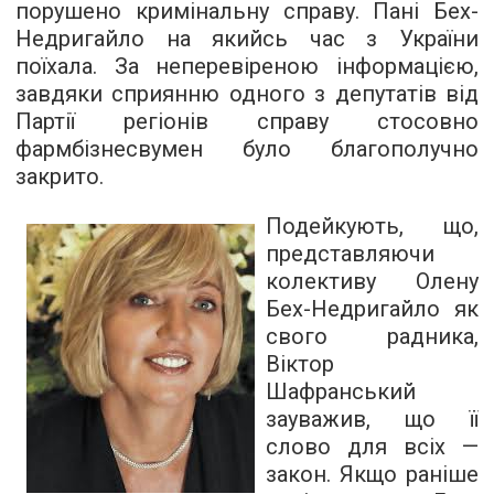
порушено кримінальну справу. Пані Бех-
Недригайло на якийсь час з України
поїхала. За неперевіреною інформацією,
завдяки сприянню одного з депутатів від
Партії регіонів справу стосовно
фармбізнесвумен було благополучно
закрито.
Подейкують, що,
представляючи
колективу Олену
Бех-Недригайло як
свого радника,
Віктор
Шафранський
зауважив, що її
слово для всіх —
закон. Якщо раніше