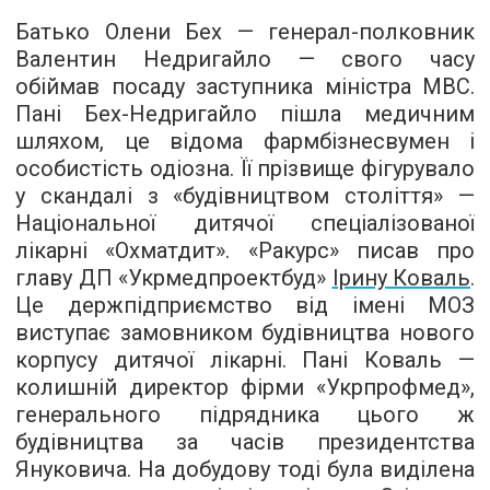
Батько Олени Бех — генерал-полковник
Валентин Недригайло — свого часу
обіймав посаду заступника міністра МВС.
Пані Бех-Недригайло пішла медичним
шляхом, це відома фармбізнесвумен і
особистість одіозна. Її прізвище фігурувало
у скандалі з «будівництвом століття» —
Національної дитячої спеціалізованої
лікарні «Охматдит». «Ракурс» писав про
главу ДП «Укрмедпроектбуд»
Ірину Коваль
.
Це держпідприємство від імені МОЗ
виступає замовником будівництва нового
корпусу дитячої лікарні. Пані Коваль —
колишній директор фірми «Укрпрофмед»,
генерального підрядника цього ж
будівництва за часів президентства
Януковича. На добудову тоді була виділена