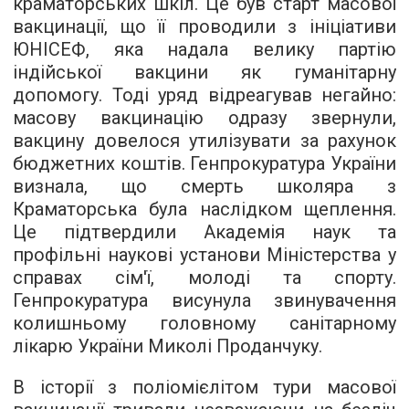
краматорських шкіл. Це був старт масової
вакцинації, що її проводили з ініціативи
ЮНІСЕФ, яка надала велику партію
індійської вакцини як гуманітарну
допомогу. Тоді уряд відреагував негайно:
масову вакцинацію одразу звернули,
вакцину довелося утилізувати за рахунок
бюджетних коштів. Генпрокуратура України
визнала, що смерть школяра з
Краматорська була наслідком щеплення.
Це підтвердили Академія наук та
профільні наукові установи Міністерства у
справах сім'ї, молоді та спорту.
Генпрокуратура висунула звинувачення
колишньому головному санітарному
лікарю України Миколі Проданчуку.
В історії з поліомієлітом тури масової