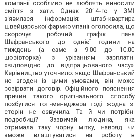
компанії особливо не люблять виносити
сміття з хати. Однак 2014-го у ЗМІ
з'явилася інформація: штаб-квартира
швейцарської фармкомпанії оголосила, що
скорочує робочий графік пана
Шафранського до однієї години на
тиждень (а саме з 9.00 до 10.00
щовівторка) з урізанням зарплатні
«відповідно до відпрацьованого часу».
Керівництво уточнило: якщо Шафранський
не згоден із цими умовами, він може
розірвати договір. Офіційного пояснення
причин такого оригінального способу
позбутися топ-менеджера тоді жодна зі
сторін не озвучила. Та й чи потрібні
подробиці? Зазвичай людина, яка
отримала таку чорну мітку, навряд чи
зможе влаштуватися на роботу в