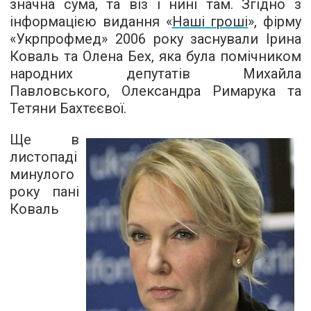
значна сума, та віз і нині там. Згідно з
інформацією видання «
Наші гроші
», фірму
«Укрпрофмед» 2006 року заснували Ірина
Коваль та Олена Бех, яка була помічником
народних депутатів Михайла
Павловського, Олександра Римарука та
Тетяни Бахтєєвої.
Ще в
листопаді
минулого
року пані
Коваль