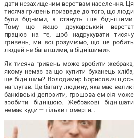
дати незахищеним верствам населення. Ця
тисяча гривень призведе до того, що люди
були бідними, а стануть іще біднішими.
Тому що якщо друкарський верстат
працює на те, щоб надрукувати тисячу
гривень, ми всі розуміємо, що це робить
людей не багатшими, а біднішими».
Як тисяча гривень може зробити жебрака,
якому немає за що купити буханець хліба,
ще біднішим? Володимир Борисович щось
наплутав. Це багату людину, яка має великі
банківські депозити, грошова емісія може
зробити біднішою. Жебракові біднішати
немає куди — тільки померти...