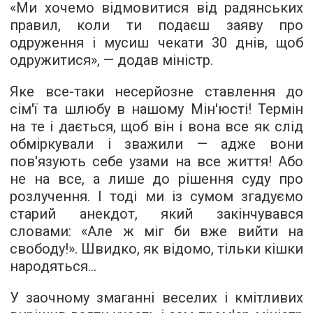
«Ми хочемо відмовитися від радянських
правил, коли ти подаєш заяву про
одруження і мусиш чекати 30 днів, щоб
одружитися», — додав міністр.
Яке все-таки несерйозне ставлення до
сім'ї та шлюбу в нашому Мін'юсті! Термін
на те і дається, щоб він і вона все як слід
обміркували і зважили — адже вони
пов'язують себе узами на все життя! Або
не на все, а лише до рішення суду про
розлучення. І тоді ми із сумом згадуємо
старий анекдот, який закінчувався
словами: «Але ж міг би вже вийти на
свободу!». Швидко, як відомо, тільки кішки
народяться...
У заочному змаганні веселих і кмітливих