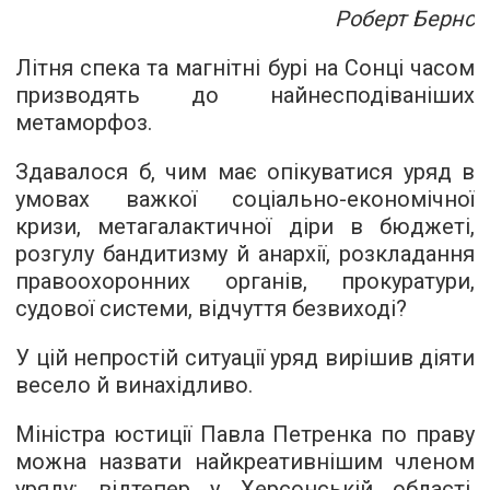
Роберт Бернс
Літня спека та магнітні бурі на Сонці часом
призводять до найнесподіваніших
метаморфоз.
Здавалося б, чим має опікуватися уряд в
умовах важкої соціально-економічної
кризи, метагалактичної діри в бюджеті,
розгулу бандитизму й анархії, розкладання
правоохоронних органів, прокуратури,
судової системи, відчуття безвиході?
У цій непростій ситуації уряд вирішив діяти
весело й винахідливо.
Міністра юстиції Павла Петренка по праву
можна назвати найкреативнішим членом
уряду: відтепер у Херсонській області,