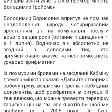
вирішив взяти участь і сам прем'єр-міністр
Володимир Гройсман.
Володимир Борисович впритул не помічає
невдоволення народу чотириразовим
зростанням цін на комунальні послуги
всього за два роки (останнє підвищення —
з 1 липня). Водночас він абсолютно не
згодний з доводами тих, хто
аргументовано вказує на неспроможність
урядової арифметики.
Із похмурими бровами на засіданні Кабміну
прем'єр-міністр сказав: «Давайте створимо
робочу групу, візьмемо перелік необхідних
документів, щоб розібратися в ситуації. Я
теж вважаю, що можна провести перевірку
тарифів і цін на газ, але я хотів би, щоб ми
зробили це з 2005 року. Це буде