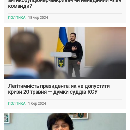
антикорупціонер-викривач чи ненадійний член
команди?
ПОЛІТИКА
18 чер 2024
Легітимність президента: як не допустити
кризи 20 травня — думки суддів КСУ
ПОЛІТИКА
1 бер 2024