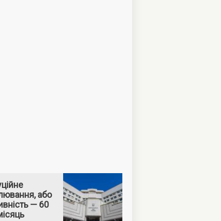
уційне
лювання, або
вність — 60
місяць