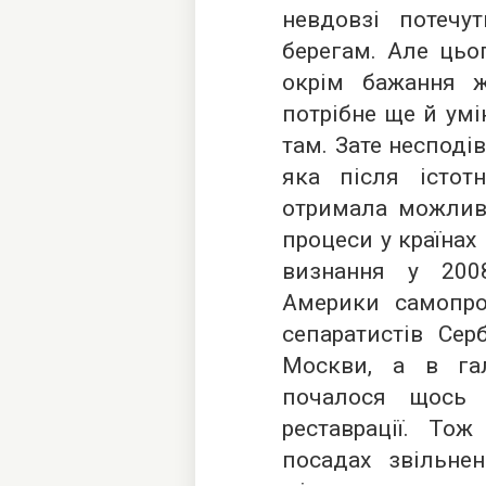
невдовзі потечу
берегам. Але цьо
окрім бажання ж
потрібне ще й ум
там. Зате несподі
яка після істот
отримала можливі
процеси у країнах
визнання у 200
Америки самопро
сепаратистів Сер
Москви, а в гал
почалося щось 
реставрації. То
посадах звільне