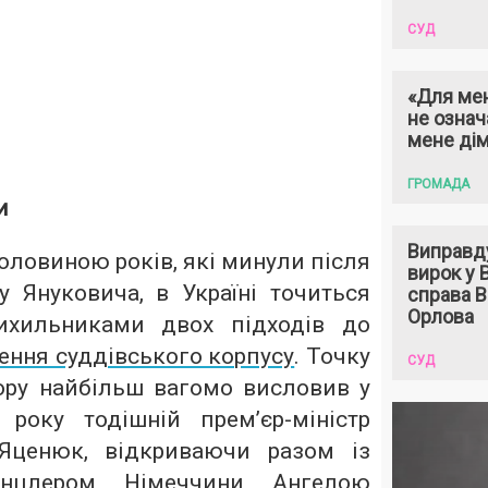
СУД
«Для мен
не означ
мене ді
ГРОМАДА
и
Виправд
оловиною років, які минули після
вирок у
 Януковича, в Україні точиться
справа 
Орлова
ихильниками двох підходів до
ення суддівського корпусу
. Точку
СУД
ору найбільш вагомо висловив у
року тодішній прем’єр-міністр
 Яценюк, відкриваючи разом із
анцлером Німеччини Ангелою