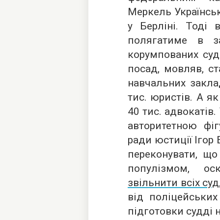
Меркель Українсь
у Берліні. Тоді 
полягатиме в за
корумпованих суд
посад, мовляв, с
навчальних закла
тис. юристів. А як
40 тис. адвокатів.
авторитетною фі
ради юстиції Ігор
переконувати, що
популізмом, о
звільнити всіх суд
від поліцейських
підготовки судді н