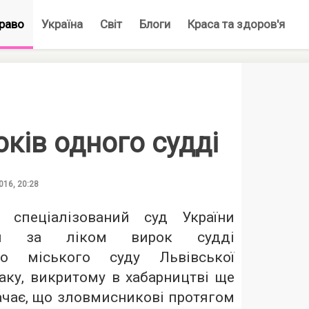
раво
Україна
Світ
Блоги
Краса та здоров'я
оків одного судді
016, 20:28
спеціалізований суд України
тий за ліком вирок судді
ого міського суду Львівської
аку, викритому в хабарництві ще
ачає, що зловмисникові протягом