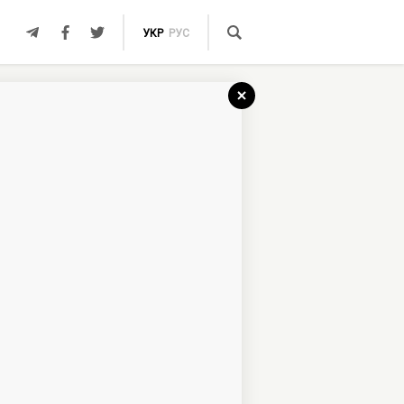
УКР
РУС