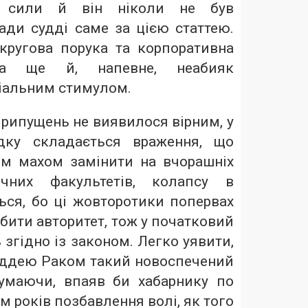
ї сили й він ніколи не був
ади судді саме за цією статтею.
кругова порука та корпоративна
яка ще й, напевне, неабияк
ріальним стимулом.
 припущень не виявилося вірним, у
дку складається враження, що
м махом замінити на вчорашніх
ичних факультетів, колапсу в
ься, бо ці жовторотики попервах
бити авторитет, тож у початковий
 згідно із законом. Легко уявити,
суддею Раком такий новоспечений
умаючи, впаяв би хабарнику по
ім років позбавлення волі, як того