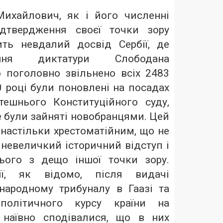
Михайлович, як і його численні
ідтвердження своєї точки зору
ть невдалий досвід Сербії, де
ння диктатури Слободана
поголовно звільнено всіх 2483
10 році були поновлені на посадах
ешнього Конституційного суду,
же були зайняті новобранцями. Цей
настільки хрестоматійним, що не
невеличкий історичний відступ і
ього з дещо іншої точки зору.
ії, як відомо, після видачі
ародному трибуналу в Гаазі та
ополітичного курсу країни на
 наївно сподівалися, що в них