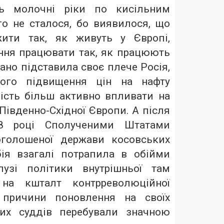
ть молочні ріки по кисільним
го не сталося, бо виявилося, що
ити так, як живуть у Європі,
іння працювати так, як працюють
вано підставила своє плече Росія,
ного підвищення цін на нафту
сть більш активно впливати на
 Південно-Східної Європи. А після
8 році Сполученими Штатами
голошеної держави косовських
бія взагалі потрапила в обійми
узі політики внутрішньої там
на кшталт контрреволюційної
ж причини поновлення на своїх
них суддів перебували значною