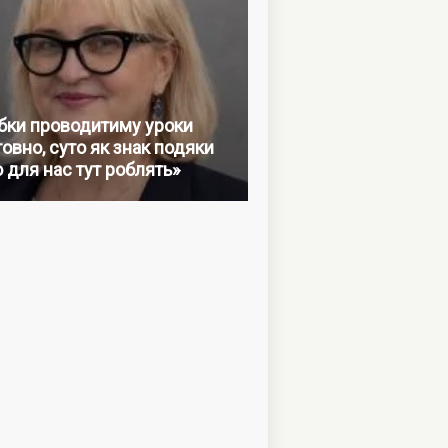
бки проводитиму уроки
овно, суто як знак подяки
о для нас тут роблять»