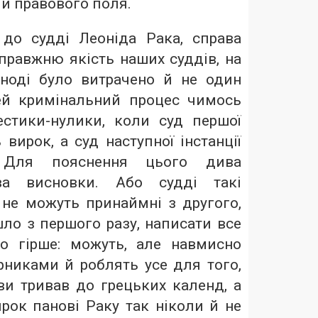
и правового поля.
до судді Леоніда Рака, справа
правжню якість наших суддів, на
іноді було витрачено й не один
ей кримінальний процес чимось
естики-нулики, коли суд першої
 вирок, а суд наступної інстанції
. Для пояснення цього дива
ва висновки. Або судді такі
 не можуть принаймні з другого,
ло з першого разу, написати все
бо гірше: можуть, але навмисно
никами й роблять усе для того,
ви тривав до грецьких календ, а
рок панові Раку так ніколи й не