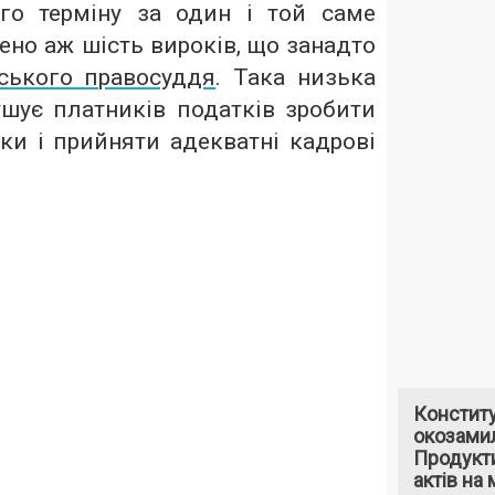
го терміну за один і той саме
ено аж шість вироків, що занадто
нського правосуддя
. Така низька
ушує платників податків зробити
ки і прийняти адекватні кадрові
Констит
окозами
Продукти
актів на 