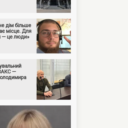
е дім більше
ає місце. Для
м — це люди»
увальний
 ВАКС —
Володимира