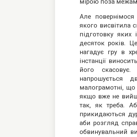
мірою поза межам
Але повернімося 
якого висвітила с
підготовку яких 
десяток років. Ц
нагадує гру в хр
інстанції виносить
його скасовує
напрошується д
малограмотні, що
якщо вже не вийш
так, як треба. А
прикидаються дур
аби розгляд спра
обвинувальний ви