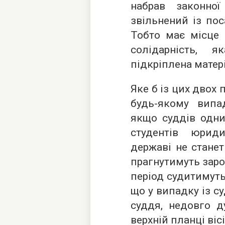
набрав законно
звільнений із пос
Тобто має місце 
солідарність, 
підкріплена мате
Яке б із цих двох
будь-якому випа
якщо суддів одни
студентів юрид
державі не станет
прагнутимуть заро
період судитимуть
що у випадку із 
суддя, недовго д
верхній планці віс