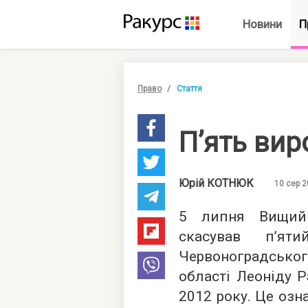
Новини
П
Право
Стаття
П’ять вир
Юрій
КОТНЮК
10 сер 2
5 липня Вищий 
скасував п’я
Червоноградськ
області Леоніду Р
2012 року. Це озн