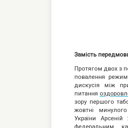
Замість передмов
Протягом двох з п
повалення режиму
дискусія між пр
питання
оздоровл
зору першого таб
жовтні минулого 
України Арсеній
федеральним к