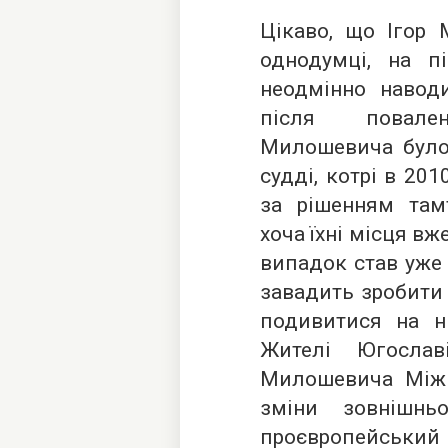
Цікаво, що Ігор 
однодумці, на п
неодмінно наводи
після повале
Милошевича було 
судді, котрі в 20
за рішенням тамт
хоча їхні місця в
випадок став уже 
завадить зробити 
подивитися на н
Жителі Югослав
Милошевича Міжн
зміни зовнішнь
проєвропейський