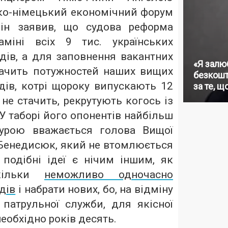
ко-німецький економічний форум
він заявив, що судова реформа
міні всіх 9 тис. українських
дів, а для заповнення вакантних
«Я залю
тачить потужностей наших вищих
безкошт
дів, котрі щороку випускають 12
за те, щ
 не стачить, рекрутують когось із
 У таборі його опонентів найбільш
гурою вважається голова Вищої
 Бенедисюк, який не втомлюється
 подібні ідеї є нічим іншим, як
скільки
неможливо одночасно
дів
і набрати нових, бо, на відміну
 патрульної служби, для якісної
еобхідно років десять.