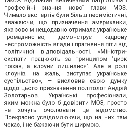
також відзначив величезний патріотизм і
професійні знання нової глави МОЗ.
Чимало експертів були більш песимістичні,
вважаючи, що призначення американки,
яка зовсім нещодавно отримала українське
громадянство, демонструє кадрову
неспроможність влади і прагнення піти від
політичної відповідальності. «Міністри-
експати працюють за принципом "цирк
поїхав, а клоуни лишилися". Але в ролі
клоунів, на жаль, виступає українське
суспільство», — висловив свою думку
щодо цього призначення політолог Андрій
Золотарьов. Українські професіонали,
яким можна було б довірити МОЗ, просто
не хочуть очолювати це відомство.
Прекрасно усвідомлюючи, що на них там
чекає, і не бажаючи бути ширмою.