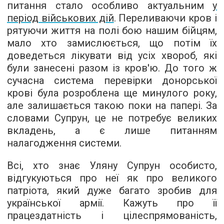
питання стало особливо актуальним
у
період військових дій
. Переливаючи кров і
рятуючи життя на полі бою нашим бійцям,
мало хто замислюється, що потім їх
доведеться лікувати від усіх хвороб, які
були занесені разом із кров'ю. До того ж
сучасна система перевірки донорської
крові була розроблена ще минулого року,
але залишається такою поки на папері. За
словами Супрун, це не потребує великих
вкладень, а є лише питанням
налагодження системи.
Всі, хто знає Уляну Супрун особисто,
відгукуються про неї як про великого
патріота, який дуже багато зробив для
української армії. Кажуть про її
працездатність і цілеспрямованість,