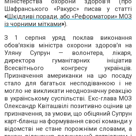
Міністерства охорони здоров'я (про
Шафранського «Ракурс» писав у статті
«
Шкідливі поради, або «Реформатори» МОЗ
із чорними мітками
»
).
З 1 серпня уряд поклав виконання
обов'язків міністра охорони здоров'я на
Уляну Супрун — волонтера, лікаря,
директора гуманітарних ініціатив
Всесвітнього конгресу українців.
Призначення американки на цю посаду
стало для багатьох несподіванкою і не
могло не викликати неоднозначну реакцію
в українському суспільстві. Екс-глава МОЗ
Олександр Квіташвілі позитивно оцінив це
призначення, за умови, що обіцяний Супрун
карт-бланш на формування своєї команди у
відомстві не стане порожніми словами, а