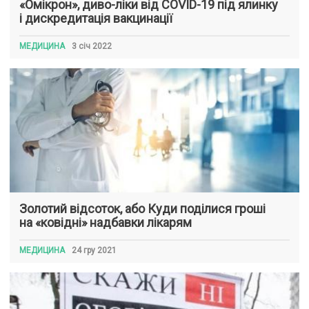
«Омікрон», диво-ліки від COVID-19 під ялинку
і дискредитація вакцинації
МЕДИЦИНА
3 січ 2022
Золотий відсоток, або Куди поділися гроші
на «ковідні» надбавки лікарям
МЕДИЦИНА
24 гру 2021