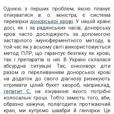
Однією з перших проблем, якою планує
опікуватися в. о. міністра, є система
перевірки
донорської крові
. У нашій країні
досі, як і за радянських часів, донорську
кров часто досліджують за допомогою
застарілого імуноферментного методу, в
той час як у всьому світі використовується
метод ПЛР, що гарантує безпеку як крові,
так і препаратів із неї. В Україні склалася
абсурдна ситуація. Так, онкохворі діти
разом із переливанням донорської крові
на додаток до свого діагнозу ризикують
отримати цілий букет хвороб, наприклад,
гепатит С
, на лікування якого потрібні
колосальні гроші. Тобто замість того, аби,
образно кажучи, полагодити протікаючий
кран, ми купуємо швабри й ганчірки. Це