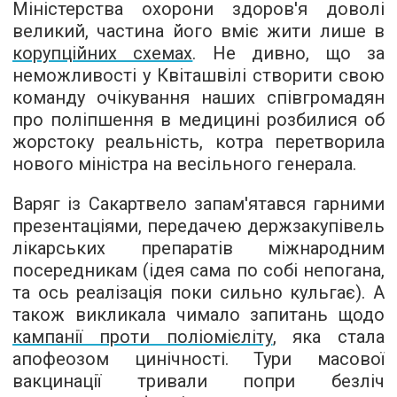
Міністерства охорони здоров'я доволі
великий, частина його вміє жити лише в
корупційних схемах
. Не дивно, що за
неможливості у Квіташвілі створити свою
команду очікування наших співгромадян
про поліпшення в медицині розбилися об
жорстоку реальність, котра перетворила
нового міністра на весільного генерала.
Варяг із Сакартвело запам'ятався гарними
презентаціями, передачею держзакупівель
лікарських препаратів міжнародним
посередникам (ідея сама по собі непогана,
та ось реалізація поки сильно кульгає). А
також викликала чимало запитань щодо
кампанії проти поліомієліту
, яка стала
апофеозом цинічності. Тури масової
вакцинації тривали попри безліч