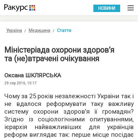
УКР
РУС
НОВИНИ
Україна
Медицина
Стаття
Міністеріада охорони здоров’я
та (не)втрачені очікування
Оксана
ШКЛЯРСЬКА
29 сер 2016, 10:17
Чому за 25 років незалежності України так і
не вдалося реформувати таку важливу
систему охорони здоров'я її громадян?
Згідно із соціологічними опитуваннями,
ієрархія найважливіших для українців
реформ виглядає так: перше місце посідає