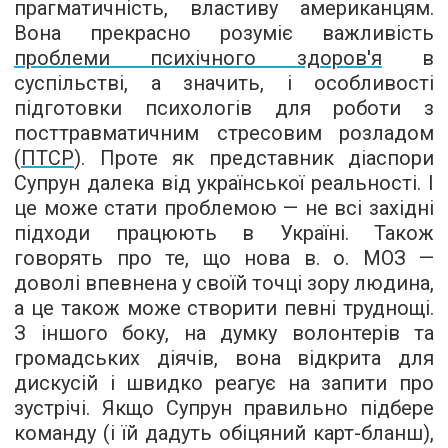
прагматичність, властиву американцям.
Вона прекрасно розуміє важливість
проблеми психічного здоров'я
в
суспільстві, а значить, і особливості
підготовки психологів для роботи з
посттравматичним стресовим розладом
(
ПТСР
). Проте як представник діаспори
Супрун далека від української реальності. І
це може стати проблемою — не всі західні
підходи працюють в Україні. Також
говорять про те, що нова в. о. МОЗ —
доволі впевнена у своїй точці зору людина,
а це також може створити певні труднощі.
З іншого боку, на думку волонтерів та
громадських діячів, вона відкрита для
дискусій і швидко реагує на запити про
зустрічі. Якщо Супрун правильно підбере
команду (і їй дадуть обіцяний карт-бланш),