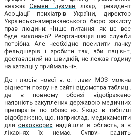
вважає
Семен Глузман
, лікар, президент
Асоціації психіатрів України, директор
Українсько-американського бюро захисту
прав людини: «Інше питання: як це все
буде виконано? Реорганізація цієї служби
потрібна. Але необхідно посилити ланку
фельдшерів і зробити так, аби пацієнт,
доставлений на швидкій, не лежав годину
на каталці у приймальні».
До плюсів нової в. о. глави МОЗ можна
віднести появу на сайті відомства таблиці,
де в повному обсязі відображено
наявність закуплених державою медичних
препаратів по областях. Якщо в таблиці
відображено, що, наприклад, медикаменти
для
онкохворих
надійшли в область, а в
лікарнях їх немає, Супрун радить