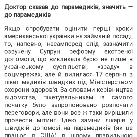
Доктор сказав до парамедиків, значить —
до парамедиків
Якщо спробувати оцінити перші кроки
американської українки на займаній посаді,
то, напевно, насамперед слід зазначити
озвучену Супрун реформу екстреної
допомоги, що викликала бурю не лише в
українському суспільстві, «зраду» в
соцмережах, але й вилилася 17 серпня в
пікет медиків швидких під Міністерством
охорони здоров'я. За словами керівництва
відомства, пікетувальникам із самого
початку було запропоновано розпочати
переговори, але вони все ж таки вирішили
провести мітинг. Ідею заміни лікарів у
швидкій допомозі на парамедиків (як це
працює в США) в цілому правильною