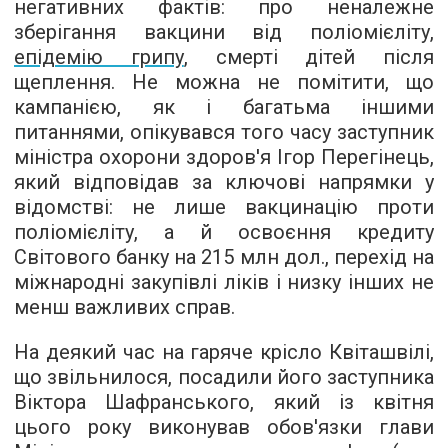
негативних фактів: про неналежне
зберігання вакцини від поліомієліту,
епідемію грипу
, смерті дітей після
щеплення. Не можна не помітити, що
кампанією, як і багатьма іншими
питаннями, опікувався того часу заступник
міністра охорони здоров'я Ігор Перегінець,
який відповідав за ключові напрямки у
відомстві: не лише вакцинацію проти
поліомієліту, а й освоєння кредиту
Світового банку на 215 млн дол., перехід на
міжнародні закупівлі ліків і низку інших не
менш важливих справ.
На деякий час на гаряче крісло Квіташвілі,
що звільнилося, посадили його заступника
Віктора Шафранського, який із квітня
цього року виконував обов'язки глави