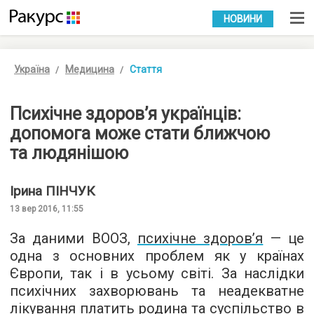
УКР
РУС
НОВИНИ
Україна
Медицина
Стаття
Психічне здоров’я українців:
допомога може стати ближчою
та людянішою
Ірина
ПІНЧУК
13 вер 2016, 11:55
За даними ВООЗ,
психічне здоров’я
— це
одна з основних проблем як у країнах
Європи, так і в усьому світі. За наслідки
психічних захворювань та неадекватне
лікування платить родина та суспільство в