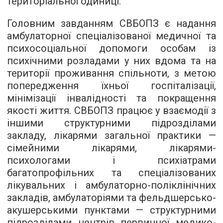
територіальної одиниці.
Головним завданням СВБОПЗ є надання
амбулаторної спеціалізованої медичної та
психосоціальної допомоги особам із
психічними розладами у них вдома та на
території проживання спільноти, з метою
попередження їхньої госпіталізації,
мінімізації інвалідності та покращення
якості життя. СВБОПЗ працює у взаємодії з
іншими структурними підрозділами
закладу, лікарями загальної практики —
сімейними лікарями, лікарями-
психологами і психіатрами
багатопрофільних та спеціалізованих
лікувальних і амбулаторно-поліклінічних
закладів, амбулаторіями та фельдшерсько-
акушерськими пунктами — структурними
підрозділами центрів первинної медико-