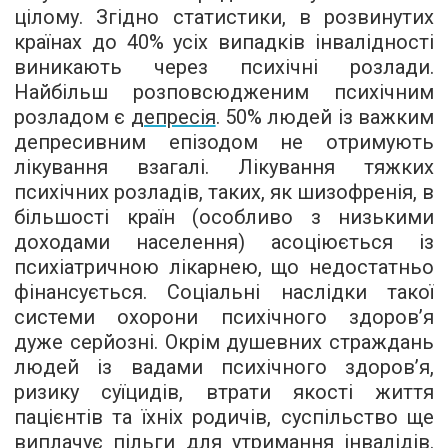
цілому. Згідно статистики, в розвинутих
країнах до 40% усіх випадків інвалідності
виникають через психічні розлади.
Найбільш розповсюдженим психічним
розладом є
депресія
. 50% людей із важким
депресивним епізодом не отримують
лікування взагалі. Лікування тяжких
психічних розладів, таких, як шизофренія, в
більшості країн (особливо з низькими
доходами населення) асоціюється із
психіатричною лікарнею, що недостатньо
фінансується. Соціальні наслідки такої
системи охорони психічного здоров’я
дуже серйозні. Окрім душевних страждань
людей із вадами психічного здоров’я,
ризику суїцидів, втрати якості життя
пацієнтів та їхніх родичів, суспільство ще
виплачує пільги для утримання інвалідів.