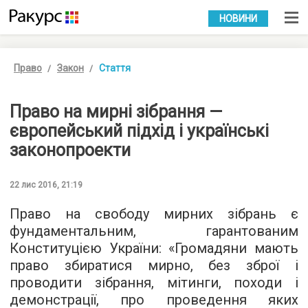
УКР
РУС
НОВИНИ
Право
Закон
Стаття
Право на мирні зібрання —
європейський підхід і українські
законопроекти
22 лис 2016, 21:19
Право на свободу мирних зібрань є
фундаментальним, гарантованим
Конституцією України: «Громадяни мають
право збиратися мирно, без зброї і
проводити зібрання, мітинги, походи і
демонстрації, про проведення яких