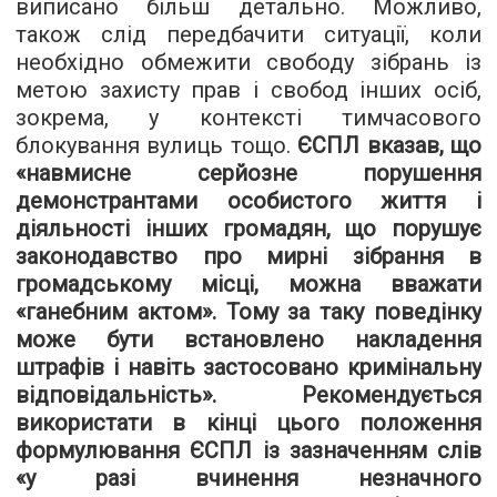
виписано більш детально. Можливо,
також слід передбачити ситуації, коли
необхідно обмежити свободу зібрань із
метою захисту прав і свобод інших осіб,
зокрема, у контексті тимчасового
блокування вулиць тощо.
ЄСПЛ вказав, що
«навмисне серйозне порушення
демонстрантами особистого життя і
діяльності інших громадян, що порушує
законодавство про мирні зібрання в
громадському місці, можна вважати
«ганебним актом». Тому за таку поведінку
може бути встановлено накладення
штрафів і навіть застосовано кримінальну
відповідальність». Рекомендується
використати в кінці цього положення
формулювання ЄСПЛ із зазначенням слів
«у разі вчинення незначного