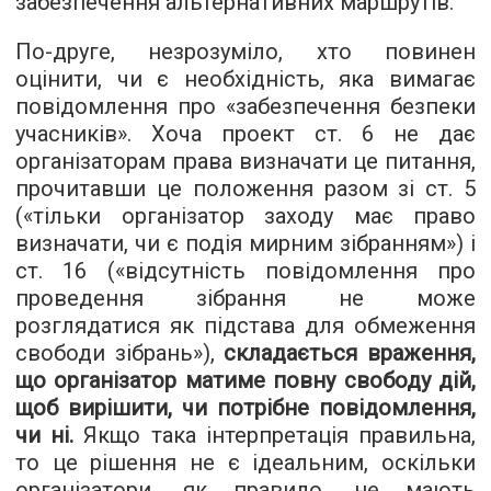
забезпечення альтернативних маршрутів.
По-друге, незрозуміло, хто повинен
оцінити, чи є необхідність, яка вимагає
повідомлення про «забезпечення безпеки
учасників». Хоча проект ст. 6 не дає
організаторам права визначати це питання,
прочитавши це положення разом зі ст. 5
(«тільки організатор заходу має право
визначати, чи є подія мирним зібранням») і
ст. 16 («відсутність повідомлення про
проведення зібрання не може
розглядатися як підстава для обмеження
свободи зібрань»),
складається враження,
що організатор матиме повну свободу дій,
щоб вирішити, чи потрібне повідомлення,
чи ні.
Якщо така інтерпретація правильна,
то це рішення не є ідеальним, оскільки
організатори, як правило, не мають