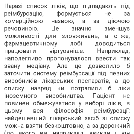
Наразі список ліків, що підпадають під
реімбурсацію, формується не за
комерційною назвою, а за діючою
речовиною. Це значно зменшує
можливості для зловживань, а отже,
фармацевтичному лобі доводиться
працювати віртуозніше. Наприклад,
наполегливо пропонувалося ввести так
звану медіану. Але це дозволило б
заточити систему реімбурсації під певних
виробників лікарських препаратів, а до
списку навряд чи потрапили б ліки
іноземного виробництва. Пацієнт не
повинен обмежуватися у виборі ліків, в
цьому вся філософія реімбурсації:
найдешевший лікарський засіб зі списку
можна взяти безкоштовно, а за дорожчий
(до якого ви, наприклад, звикли і він