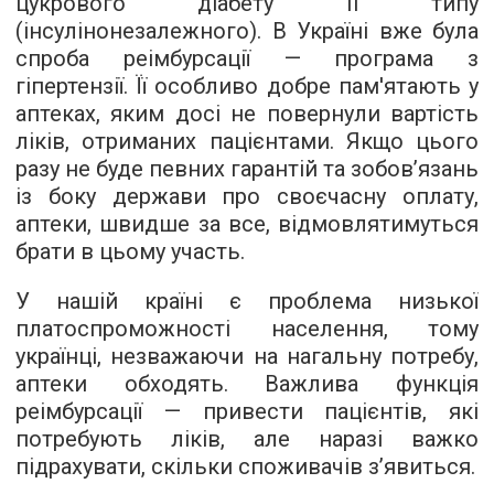
цукрового діабету II типу
(інсулінонезалежного). В Україні вже була
спроба реімбурсації — програма з
гіпертензії. Її особливо добре пам'ятають у
аптеках, яким досі не повернули вартість
ліків, отриманих пацієнтами. Якщо цього
разу не буде певних гарантій та зобов’язань
із боку держави про своєчасну оплату,
аптеки, швидше за все, відмовлятимуться
брати в цьому участь.
У нашій країні є проблема низької
платоспроможності населення, тому
українці, незважаючи на нагальну потребу,
аптеки обходять. Важлива функція
реімбурсації — привести пацієнтів, які
потребують ліків, але наразі важко
підрахувати, скільки споживачів з’явиться.