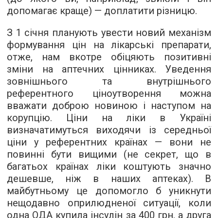
допомагає краще) — доплатити різницю.
З 1 січня планують увести новий механізм
формування цін на лікарські препарати,
отже, нам вкотре обіцяють позитивні
зміни на аптечних цінниках. Уведення
зовнішнього та внутрішнього
референтного ціноутворення можна
вважати доброю новиною і наступом на
корупцію. Ціни на ліки в Україні
визначатимуться виходячи із середньої
ціни у референтних країнах — вони не
повинні бути вищими (не секрет, що в
багатьох країнах ліки коштують значно
дешевше, ніж в наших аптеках). В
майбутньому це допомогло б уникнути
нещодавно оприлюдненої ситуації, коли
одна ОДА купила інсулін за 400 грн, а друга