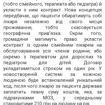
(тобто сімейного, терапевта або педіатра) й
укласти з ним контракт. Нова концепція
передбачає, що пацієнти обиратимуть собі
лікаря незалежно від свого місця
проживання, тобто скасовується
географічна прив’язка. Окрім того,
громадяни матимуть право укласти
контракт із одним сімейним лікарем на
обслуговування усіх членів родини, або
окремо з терапевтом для дорослих та
педіатром для дітей. Договір
укладатиметься строком на один рік. У
новоствореній системі за кожною
людиною буде встановлений унікальний
код, після чого лікарю за пацієнта держава
заплатить певну суму коштів, яка, за
підрахунками МОЗ, у середньому
становитиме 210 грн на людину на рік.