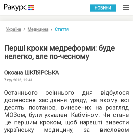
УКР
РУС
НОВИНИ
Україна
Медицина
Стаття
Перші кроки медреформи: буде
нелегко, але по-чесному
Оксана
ШКЛЯРСЬКА
7 гру 2016, 12:41
Останнього осіннього дня відбулося
доленосне засідання уряду, на якому всі
десять постанов, винесених на розгляд
МОЗом, були ухвалені Кабміном. Чи стане
це першим кроком, щоб нарешті вивести
українську медицину, за висловом