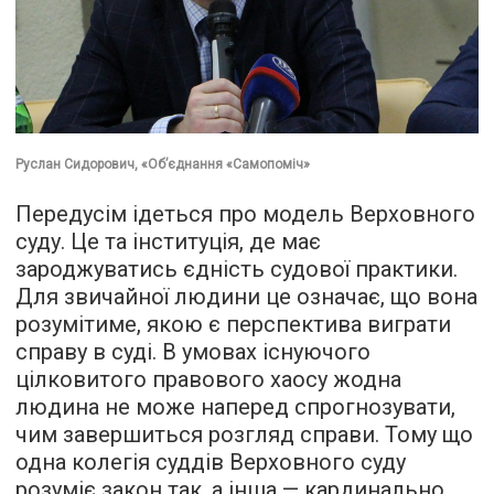
Руслан Сидорович, «Об’єднання «Самопоміч»
Передусім ідеться про модель Верховного
суду. Це та інституція, де має
зароджуватись єдність судової практики.
Для звичайної людини це означає, що вона
розумітиме, якою є перспектива виграти
справу в суді. В умовах існуючого
цілковитого правового хаосу жодна
людина не може наперед спрогнозувати,
чим завершиться розгляд справи. Тому що
одна колегія суддів Верховного суду
розуміє закон так, а інша — кардинально