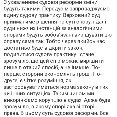
З ухваленням судової реформи зміни
будуть такими. Передусім запроваджуємо
єдину судову практику. Верховний суд
прийматиме рішення по суті спору, і далі
суди нижчих інстанцій за аналогічними
спорами будуть зобов’язані вирішувати цю
справу саме так. Тобто через якийсь час
достатньо буде відкрити закон,
подивитися судову практику і стане
зрозуміло, що цей спір можна вирішити
лише в отакий спосіб, а не інакше. По-
перше, сторони економлять гроші. По-
друге, є чітке розуміння, як
застосовуватиметься норма закону в тих
чи інших ситуаціях. Таким чином ми
викорінюємо корупцію в судах. Адже буде
зрозуміло, в якому спорі яка зі сторін
права. В цьому суть судової реформи. Все