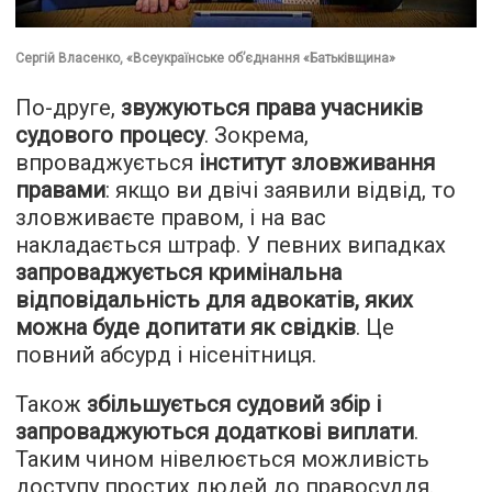
Сергій Власенко, «Всеукраїнське об’єднання «Батьківщина»
По-друге,
звужуються права учасників
судового процесу
. Зокрема,
впроваджується
інститут зловживання
правами
: якщо ви двічі заявили відвід, то
зловживаєте правом, і на вас
накладається штраф. У певних випадках
запроваджується кримінальна
відповідальність для адвокатів, яких
можна буде допитати як свідків
. Це
повний абсурд і нісенітниця.
Також
збільшується судовий збір і
запроваджуються додаткові виплати
.
Таким чином нівелюється можливість
доступу простих людей до правосуддя.