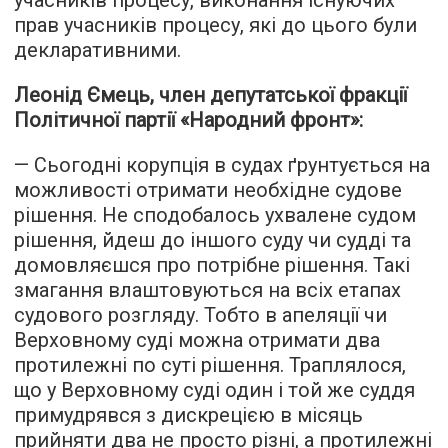
учасників процесу, виконання існуючих
прав учасників процесу, які до цього були
декларативними.
Леонід Ємець, член депутатської фракції
Політичної партії «Народний фронт»:
— Сьогодні корупція в судах ґрунтується на
можливості отримати необхідне судове
рішення. Не сподобалось ухвалене судом
рішення, йдеш до іншого суду чи судді та
домовляєшся про потрібне рішення. Такі
змагання влаштовуються на всіх етапах
судового розгляду. Тобто в апеляції чи
Верховному суді можна отримати два
протилежні по суті рішення. Траплялося,
що у Верховному суді один і той же суддя
примудрявся з дискрецією в місяць
прийняти два не просто різні, а протилежні