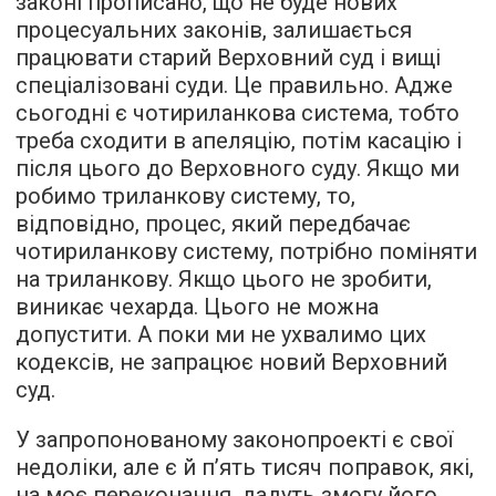
законі прописано, що не буде нових
процесуальних законів, залишається
працювати старий Верховний суд і вищі
спеціалізовані суди. Це правильно. Адже
сьогодні є чотириланкова система, тобто
треба сходити в апеляцію, потім касацію і
після цього до Верховного суду. Якщо ми
робимо триланкову систему, то,
відповідно, процес, який передбачає
чотириланкову систему, потрібно поміняти
на триланкову. Якщо цього не зробити,
виникає чехарда. Цього не можна
допустити. А поки ми не ухвалимо цих
кодексів, не запрацює новий Верховний
суд.
У запропонованому законопроекті є свої
недоліки, але є й п’ять тисяч поправок, які,
на моє переконання, дадуть змогу його