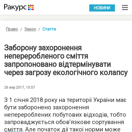
УКР
РУС
НОВИНИ
Право
Закон
Стаття
Заборону захоронення
непереробленого сміття
запропоновано відтермінувати
через загрозу екологічного колапсу
26 вер 2017, 10:57
З 1 січня 2018 року на території України має
бути заборонено захоронення
неперероблених побутових відходів, тобто
запроваджується обов’язкове сортування
сміття
. Але початок дії такої норми може