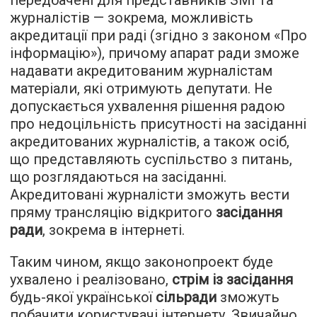
передбачені для представників ЗМІ та
журналістів — зокрема, можливість
акредитації при раді (згідно з законом «Про
інформацію»), причому апарат ради зможе
надавати акредитованим журналістам
матеріали, які отримують депутати. Не
допускається ухвалення рішення радою
про недоцільність присутності на засіданні
акредитованих журналістів, а також осіб,
що представляють суспільство з питань,
що розглядаються на засіданні.
Акредитовані журналісти зможуть вести
пряму трансляцію відкритого
засідання
ради
, зокрема в інтернеті.
Таким чином, якщо законопроект буде
ухвалено і реалізовано,
стрім із засідання
будь-якої української
сільради
зможуть
побачити користувачі інтернету. Звичайно