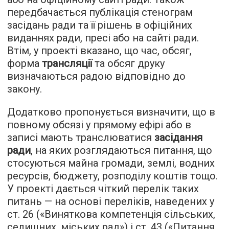
передбачається публікація стенограм
засідань ради та її рішень в офіційних
виданнях ради, пресі або на сайті ради.
Втім, у проекті вказано, що час, обсяг,
форма
трансляції
та обсяг друку
визначаються радою відповідно до
закону.
Додатково пропонується визначити, що в
повному обсязі у прямому ефірі або в
записі мають транслюватися
засідання
ради
, на яких розглядаються питання, що
стосуються майна громади, землі, водних
ресурсів, бюджету, розподілу коштів тощо.
У проекті дається чіткий перелік таких
питань — на основі переліків, наведених у
ст. 26 («Виняткова компетенція сільських,
селищних, міських рад») і ст. 43 («Питання,