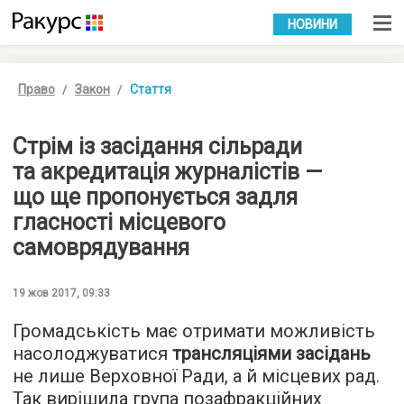
УКР
РУС
НОВИНИ
Право
Закон
Стаття
Стрім із засідання сільради
та акредитація журналістів —
що ще пропонується задля
гласності місцевого
самоврядування
19 жов 2017, 09:33
Громадськість має отримати можливість
насолоджуватися
трансляціями засідань
не лише Верховної Ради, а й місцевих рад.
Так вирішила група позафракційних