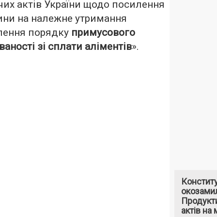
их актів України щодо посилення
ини на належне утримання
лення порядку
примусового
ваності зі сплати аліментів
».
Констит
окозами
Продукти
актів на 