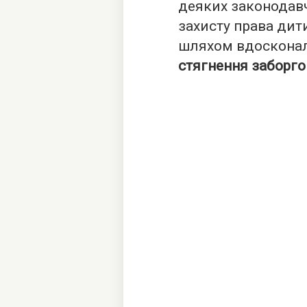
деяких законодавч
захисту права дит
шляхом вдоскона
стягнення заборго