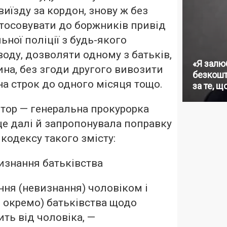
виїзду за кордон, знову ж без
астосовувати до боржників привід
ної поліції з будь-якого
воду, дозволяти одному з батьків,
«Я залю
на, без згоди другого вивозити
безкошт
на строк до одного місяця тощо.
за те, щ
тор — генеральна прокурорка
е далі й запропонувала поправку
кодексу такого змісту:
визнання батьківства
ня (невизнання) чоловіком і
 окремо) батьківства щодо
ть від чоловіка, —