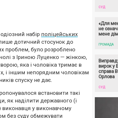
СУД
«Для мен
не означ
 одіозний набір
поліцейських
мене ді
 лише дотичний стосунок до
ГРОМАДА
х проблем, було розроблено
 чолі з Іриною Луценко — жінкою,
Виправд
уворою, яка і чоловіка тримає в
вирок у
справа 
х, і іншим непорядним чоловікам
Орлова
иків спуску не дає.
СУД
ропонувалося встановити такі
и, як наділити державного (і
) виконавця у виконавчому
ом без суду обмежувати