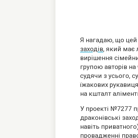
Я нагадаю, що цей
заходів
, який має
вирішення сімейни
групою авторів на
судячи з усього, с
їжакових рукавиця
на кшталт аліментн
У проекті №7277 п
драконівські заход
навіть приватного
провадженні прав