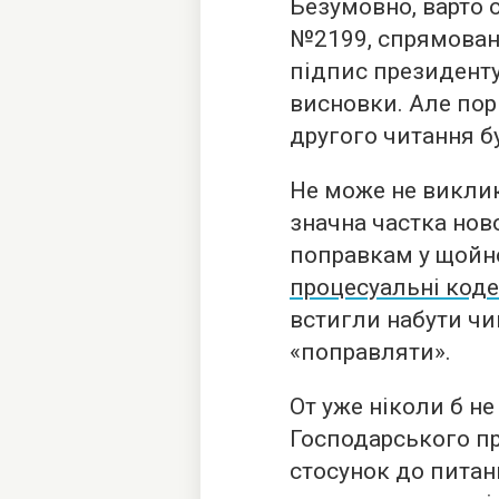
Безумовно, варто 
№2199, спрямовано
підпис президенту
висновки. Але пор
другого читання б
Не може не виклик
значна частка нов
поправкам у щойно
процесуальні код
встигли набути чин
«поправляти».
От уже ніколи б н
Господарського п
стосунок до питан