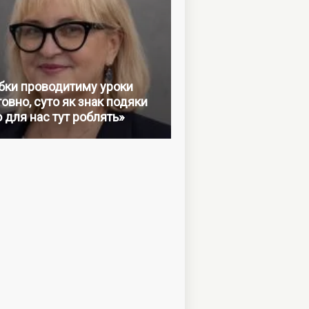
бки проводитиму уроки
овно, суто як знак подяки
о для нас тут роблять»