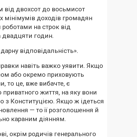
м від двохсот до восьмисот
х мінімумів доходів громадян
роботами на строк від
а двадцяти годин.
ідарну відповідальність».
равки навіть важко уявити. Якщо
азом або окремо приховують
 то це, вже вибачте, є
 приватного життя, на яку вони
о з Конституцією. Якщо ж ідеться
овлення — то її розголошення й
ьно караним діянням.
ові, окрім родичів генерального