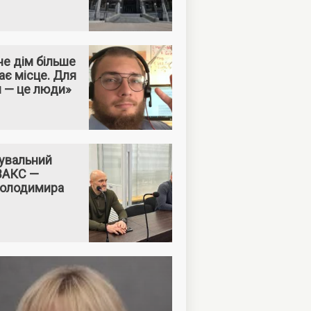
е дім більше
ає місце. Для
м — це люди»
увальний
 ВАКС —
Володимира