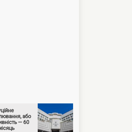
уційне
лювання, або
вність — 60
місяць