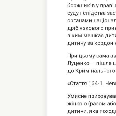
боржників у праві 
суду і слідства з
органами національ
дріб'язкового при
з ким мешкає дити
дитину за кордон 
При цьому сама ав
Луценко — пішла щ
до Кримінального 
«Стаття 164-1. Не
Умисне приховуван
жінкою (разом або
дитини, яка походи