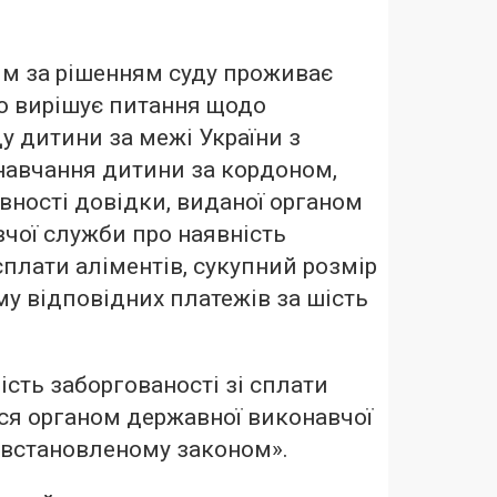
ким за рішенням суду проживає
о вирішує питання щодо
у дитини за межі України з
навчання дитини за кордоном,
явності довідки, виданої органом
чої служби про наявність
сплати аліментів, сукупний розмір
му відповідних платежів за шість
ість заборгованості зі сплати
ся органом державної виконавчої
 встановленому законом».