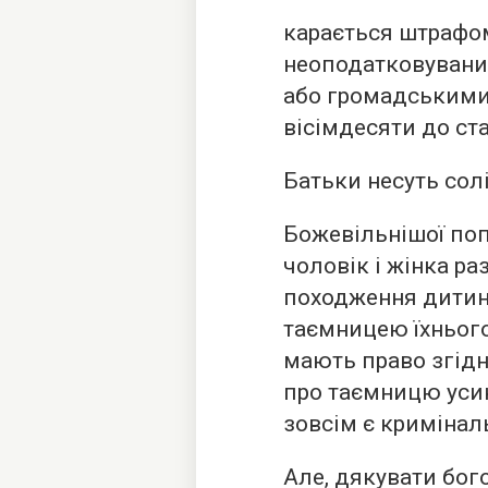
карається штрафо
неоподатковувани
або громадськими 
вісімдесяти до ст
Батьки несуть сол
Божевільнішої поп
чоловік і жінка р
походження дитини,
таємницею їхнього
мають право згідн
про таємницю усин
зовсім є кримінал
Але, дякувати бог