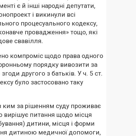
енті є й інші народні депутати,
онопроект і викинули всі
льного процесуального кодексу,
конавче провадження» тощо, які
ове свавілля.
ено компроміс щодо права одного
торонньому порядку вивозити за
згоди другого з батьків. У ч. 5 ст.
ексу було застосовано таку
, з ким за рішенням суду проживає
о вирішує питання щодо місця
ування) дитини, місця і форми
ння дитиною медичної допомоги,