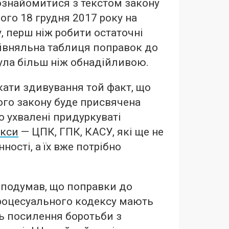
ознайомитися з текстом закону
го 18 грудня 2017 року на
, перш ніж робити остаточні
івняльна таблиця поправок до
ула більш ніж обнадійливою.
ати здивування той факт, що
ого закону буде присвячена
 ухвалені придуркуваті
екси
— ЦПК, ГПК, КАСУ, які ще не
ності, а їх вже потрібно
е подумав, що поправки до
роцесуального кодексу мають
ь посилення боротьби з