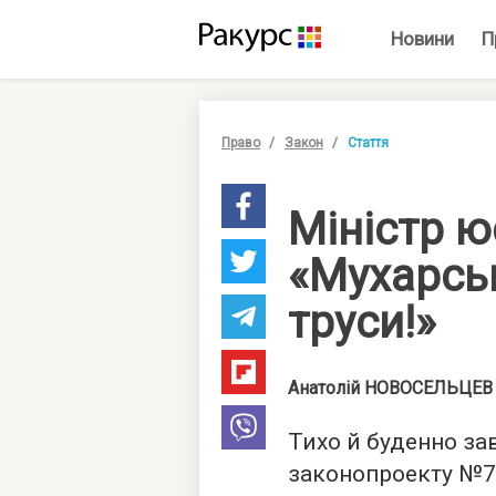
Новини
П
Право
Закон
Стаття
Міністр ю
«Мухарськ
труси!»
Анатолій
НОВОСЕЛЬЦЕВ
Тихо й буденно за
законопроекту №7