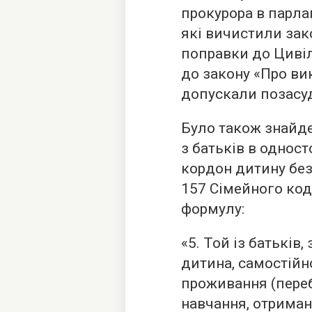
прокурора в парлам
які вичистили зак
поправки до Циві
до закону «Про ви
допускали позасуд
Було також знайд
з батьків в однос
кордон дитину без 
157 Сімейного код
формулу:
«5. Той із батьків
дитина, самостійн
проживання (переб
навчання, отрима