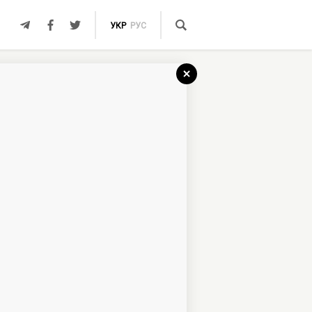
УКР
РУС