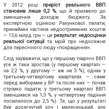
У 2012 році
приріст реального ВВП
становив лише 0,2 %
, що й призвело до
зменшення доходів бюджету. За
експертною оцінкою Рахункової палати,
принаймні частина недоотриманих коштів
— 13,6 млрд грн — це
результат недооцінки
реальної ситуації
та мрій про недосяжне
для пересічного люду «покращення».
Слід зауважити, що у першому півріччі ВВП
усе ж таки зростав (у першому кварталі —
на 2,2 %, у другому — аж на 3 %), однак у
третьому-четвертому кварталах — саме
перед виборами у ВР та після них — почав
стрімко падати, у третьому кварталі ВВП
зменшився на 1,3 %, у четвертому падіння
посилилося до 2,5 %). Те, що у результаті
був досягнутий хоч і малесенький, але