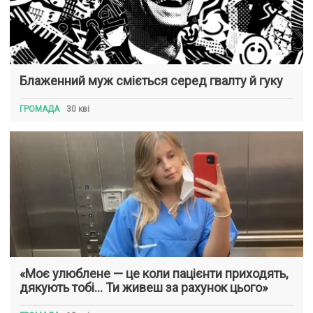
Блаженний муж сміється серед гвалту й гуку
ГРОМАДА
30 кві
«Моє улюблене — це коли пацієнти приходять,
дякують тобі… Ти живеш за рахунок цього»