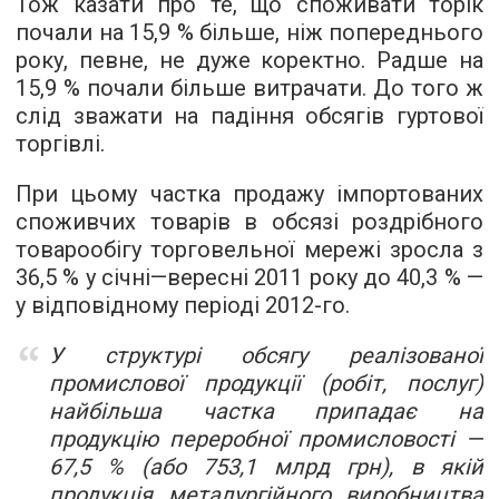
Тож казати про те, що споживати торік
почали на 15,9 % більше, ніж попереднього
року, певне, не дуже коректно. Радше на
15,9 % почали більше витрачати. До того ж
слід зважати на падіння обсягів гуртової
торгівлі.
При цьому частка продажу імпортованих
споживчих товарів в обсязі роздрібного
товарообігу торговельної мережі зросла з
36,5 % у січні—вересні 2011 року до 40,3 % —
у відповідному періоді 2012-го.
У структурі обсягу реалізованої
промислової продукції (робіт, послуг)
найбільша частка припадає на
продукцію переробної промисловості —
67,5 % (або 753,1 млрд грн), в якій
продукція металургійного виробництва