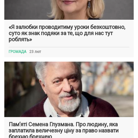
«Я залюбки проводитиму уроки безкоштовно,
суто як знак подяки за те, що для нас тут
роблять»
ГРОМАДА
23 лют
Пам’яті Семена Глузмана. Про людину, яка
заплатила величезну ціну за право назвати
брехню брехнею