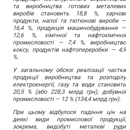
та виробництва готових металевих
виробів становить 18,8 %, харчові
продукти, напої та тютюнові вироби —
16,4 %, продукція машинобудування —
12,6 %, хімічної та нафтохімічної
промисловості — 7,4 %, виробництво
коксу, продуктів нафтопереробки — 4,9
%.
У загальному обсязі реалізації частка
продукції виробництва та розподілу
електроенергії, газу та води становить
20,5 % (або 228,3 млрд грн), добувної
промисловості — 12 % (134,4 млрд грн).
При цьому відбулося падіння цін на
деякі види промислової продукції,
зокрема, видобуті металеві руди