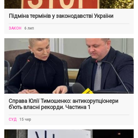
Підміна термінів у законодавстві України
ЗАКОН
6 лип
Справа Юлії Тимошенко: антикорупціонери
б’ють власні рекорди. Частина 1
СУД
15 чер