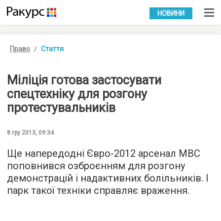
УКР
РУС
НОВИНИ
Право
Стаття
Міліція готова застосувати
спецтехніку для розгону
протестувальників
8 гру 2013, 09:34
Ще напередодні Євро-2012 арсенал МВС
поповнився озброєнням для розгону
демонстрацій і надактивних болільників. І
парк такої техніки справляє враження.