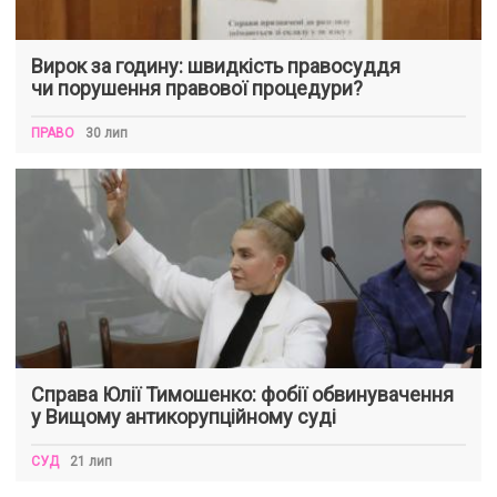
Вирок за годину: швидкість правосуддя
чи порушення правової процедури?
ПРАВО
30 лип
Справа Юлії Тимошенко: фобії обвинувачення
у Вищому антикорупційному суді
СУД
21 лип