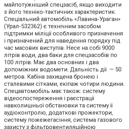
майпотужніший спецзасіб, якщо виходити
з його техніко-тактичних характеристик.
Спеціальний автомобіль «Лавина-Ураган»
(Урал-532362) є технічним засобом
підтримки міліції особливого призначення
і призначений для наведення порядку під
час масових виступів. Несе на собі 9000
літрів води, два баки для спецзасобів по
100 літрів. Має два основних і два
допоміжних водомети. Дальність дії — 50
метров. Кабіна захищена бронею і
сталевими сітками, екіпаж чотири людини.
Спецавтомобіль має також: систему
відеоспостереження і раєстрації
навколишньої обстановки та систему її
аудіоконтролю, додаткові прожектори,
систему пожежегасіння, система газового
захисту з фільтровентиляційною