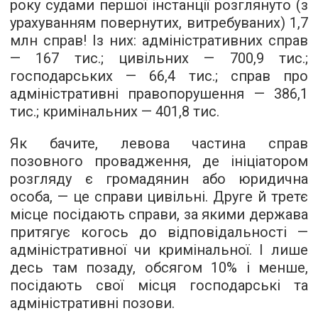
року судами першої інстанції розглянуто (з
урахуванням повернутих, витребуваних) 1,7
млн справ! Із них: адміністративних справ
— 167 тис.; цивільних — 700,9 тис.;
господарських — 66,4 тис.; справ про
адміністративні правопорушення — 386,1
тис.; кримінальних — 401,8 тис.
Як бачите, левова частина справ
позовного провадження, де ініціатором
розгляду є громадянин або юридична
особа, — це справи цивільні. Друге й третє
місце посідають справи, за якими держава
притягує когось до відповідальності —
адміністративної чи кримінальної. І лише
десь там позаду, обсягом 10% і менше,
посідають свої місця господарські та
адміністративні позови.