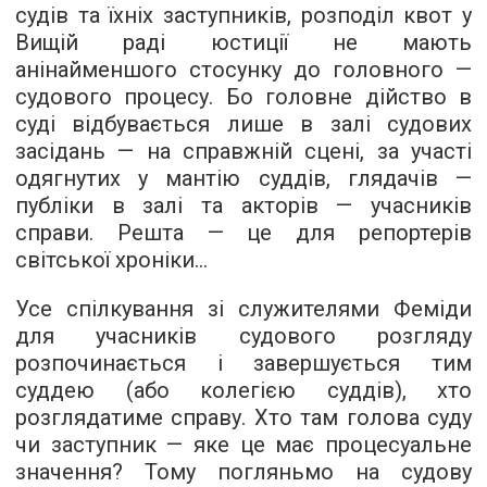
судів та їхніх заступників, розподіл квот у
Вищій раді юстиції не мають
анінайменшого стосунку до головного —
судового процесу. Бо головне дійство в
суді відбувається лише в залі судових
засідань — на справжній сцені, за участі
одягнутих у мантію суддів, глядачів —
публіки в залі та акторів — учасників
справи. Решта — це для репортерів
світської хроніки...
Усе спілкування зі служителями Феміди
для учасників судового розгляду
розпочинається і завершується тим
суддею (або колегією суддів), хто
розглядатиме справу. Хто там голова суду
чи заступник — яке це має процесуальне
значення? Тому погляньмо на судову