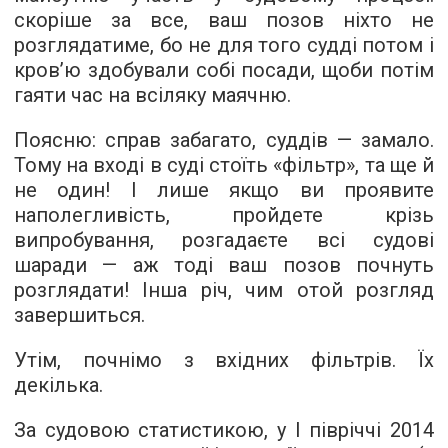
скоріше за все, ваш позов ніхто не
розглядатиме, бо не для того судді потом і
кров’ю здобували собі посади, щоби потім
гаяти час на всіляку маячню.
Поясню: справ забагато, суддів — замало.
Тому на вході в суді стоїть «фільтр», та ще й
не один! І лише якщо ви проявите
наполегливість, пройдете крізь
випробування, розгадаєте всі судові
шаради — аж тоді ваш позов почнуть
розглядати! Інша річ, чим отой розгляд
завершиться.
Утім, почнімо з вхідних фільтрів. Їх
декілька.
За судовою статистикою, у I півріччі 2014