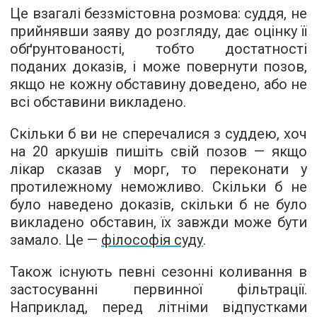
Це взагалі беззмістовна розмова: суддя, не
прийнявши заяву до розгляду, дає оцінку її
обґрунтованості, тобто достатності
поданих доказів, і може повернути позов,
якщо не кожну обставину доведено, або не
всі обставини викладено.
Скільки б ви не сперечалися з суддею, хоч
на 20 аркушів пишіть свій позов — якщо
лікар сказав у морг, то переконати у
протилежному неможливо. Скільки б не
було наведено доказів, скільки б не було
викладено обставин, їх завжди може бути
замало. Це —
філософія суду
.
Також існують певні сезонні коливання в
застосуванні первинної фільтрації.
Наприклад, перед літніми відпустками