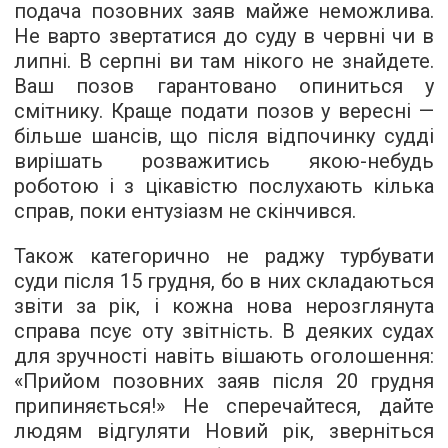
подача позовних заяв майже неможлива.
Не варто звертатися до суду в червні чи в
липні. В серпні ви там нікого не знайдете.
Ваш позов гарантовано опиниться у
смітнику. Краще подати позов у вересні —
більше шансів, що після відпочинку судді
вирішать розважитись якою-небудь
роботою і з цікавістю послухають кілька
справ, поки ентузіазм не скінчився.
Також категорично не раджу турбувати
суди після 15 грудня, бо в них складаються
звіти за рік, і кожна нова нерозглянута
справа псує оту звітність. В деяких судах
для зручності навіть вішають оголошення:
«Прийом позовних заяв після 20 грудня
припиняється!» Не сперечайтеся, дайте
людям відгуляти Новий рік, зверніться