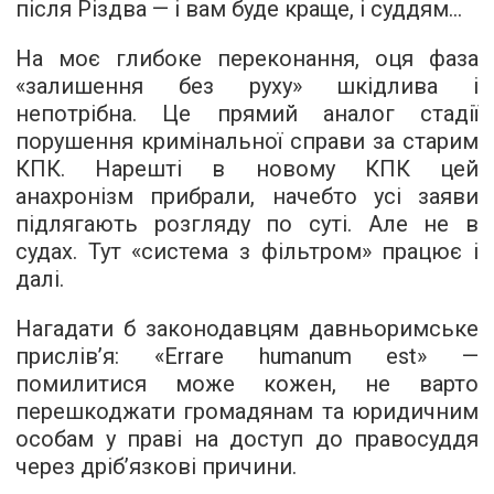
після Різдва — і вам буде краще, і суддям...
На моє глибоке переконання, оця фаза
«залишення без руху» шкідлива і
непотрібна. Це прямий аналог стадії
порушення кримінальної справи за старим
КПК. Нарешті в новому КПК цей
анахронізм прибрали, начебто усі заяви
підлягають розгляду по суті. Але не в
судах. Тут «система з фільтром» працює і
далі.
Нагадати б законодавцям давньоримське
прислів’я: «Errare humanum est» —
помилитися може кожен, не варто
перешкоджати громадянам та юридичним
особам у праві на доступ до правосуддя
через дріб’язкові причини.