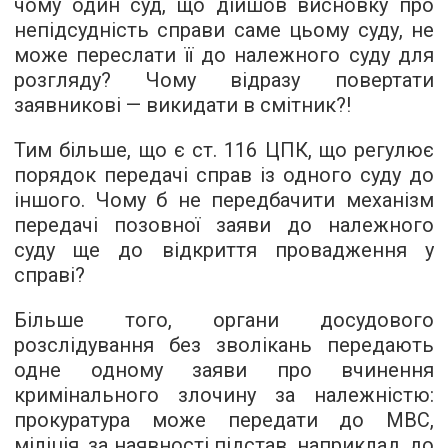
чому один суд, що дійшов висновку про
непідсудність справи саме цьому суду, не
може переслати її до належного суду для
розгляду? Чому відразу повертати
заявникові — викидати в смітник?!
Тим більше, що є ст. 116 ЦПК, що регулює
порядок передачі справ із одного суду до
іншого. Чому б не передбачити механізм
передачі позовної заяви до належного
суду ще до відкриття провадження у
справі?
Більше того, органи досудового
розслідування без зволікань передають
одне одному заяви про вчинення
кримінального злочину за належністю:
прокуратура може передати до МВС,
міліція, за наявності підстав, наприклад, до