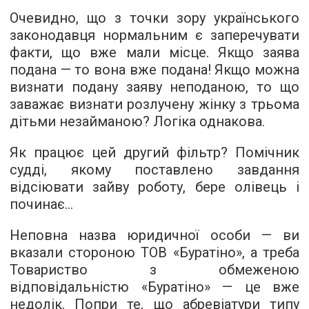
Очевидно, що з точки зору українського
законодавця нормальним є заперечувати
факти, що вже мали місце. Якщо заява
подана — то вона вже подана! Якщо можна
визнати подану заяву неподаною, то що
заважає визнати розлучену жінку з трьома
дітьми незайманою? Логіка однакова.
Як працює цей другий фільтр? Помічник
судді, якому поставлено завдання
відсіювати зайву роботу, бере олівець і
починає...
Неповна назва юридичної особи — ви
вказали стороною ТОВ «Буратіно», а треба
Товариство з обмеженою
відповідальністю «Буратіно» — це вже
недолік. Попри те, що абревіатури типу