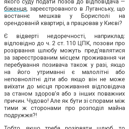
якого суду подати позов до відповідача —
біженця
, зареєстрованого в Луганську, що
востаннє мешкав у Борисполі на
орендованій квартирі, а працював у Києві?
Є відверті недоречності, наприклад:
відповідно до ч. 2 ст. 110 ЦПК, позови про
розірвання шлюбу можуть пред’являтися
за зареєстрованим місцем проживання чи
перебування позивача також у разі, якщо
на його утриманні є малолітні або
неповнолітні діти або якщо він не може
виїхати до місця проживання відповідача
за станом здоров’я або з інших поважних
причин. Чудово! Але як бути зі спорами між
тими ж сторонами про розподіл майна
подружжя?!
Тобто, якщо треба розірвати шлюб, то