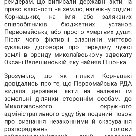
рейдерам, що виписали державні акти на
право власності на землю, належну родині
Корнацьких, на ім’я або заляканих
співробітників бюджетних установ
Первомайська, або просто «мертвих душ».
Після чого фіктивні власники миттєво
«уклали» договори про передачу чужої
землі в оренду миколаївському адвокату
Оксані Валешинській, яку найняв Пшонка.
Зрозуміло, що як тільки Корнацькі
довідались про те, що Первомайська РДА
видала державні акти на належні їм
земельні ділянки стороннім особам, до
Миколаївського окружного
адміністративного суду був поданий позов
про визнання незаконними й скасування
розпоряджень голови