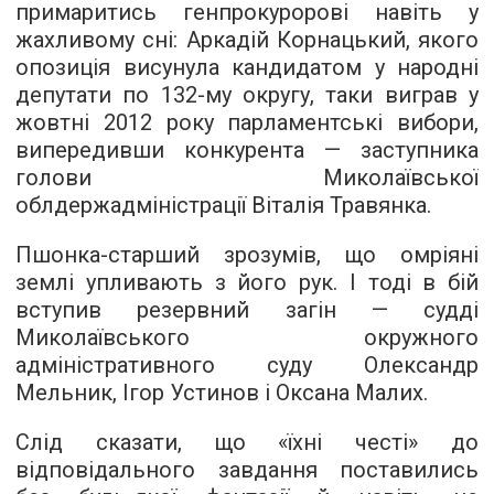
примаритись генпрокуророві навіть у
жахливому сні: Аркадій Корнацький, якого
опозиція висунула кандидатом у народні
депутати по 132-му округу, таки виграв у
жовтні 2012 року парламентські вибори,
випередивши конкурента — заступника
голови Миколаївської
облдержадміністрації Віталія Травянка.
Пшонка-старший зрозумів, що омріяні
землі упливають з його рук. І тоді в бій
вступив резервний загін — судді
Миколаївського окружного
адміністративного суду Олександр
Мельник, Ігор Устинов і Оксана Малих.
Слід сказати, що «їхні честі» до
відповідального завдання поставились