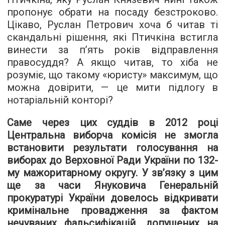
пропонує обрати на посаду безстроково.
Цікаво, Руслан Петрович хоча б читав ті
скандальні рішення, які Птичкіна встигла
винести за п’ять років відправлення
правосуддя? А якщо читав, то хіба не
розуміє, що такому «юристу» максимум, що
можна довірити, — це мити підлогу в
нотаріальній конторі?
Саме через цих суддів в 2012 році
Центральна виборча комісія не змогла
встановити результати голосування на
виборах до Верховної Ради України по 132-
му мажоритарному округу. У зв’язку з цим
ще за часи Януковича Генеральній
прокуратурі України довелось відкривати
кримінальне провадження за фактом
нечуваних фальсифікацій, допущених на