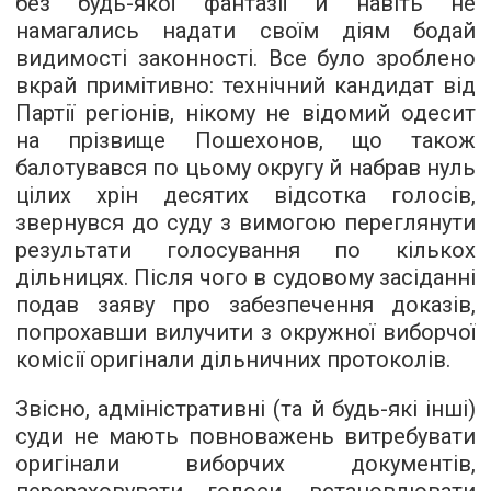
без будь-якої фантазії й навіть не
намагались надати своїм діям бодай
видимості законності. Все було зроблено
вкрай примітивно: технічний кандидат від
Партії регіонів, нікому не відомий одесит
на прізвище Пошехонов, що також
балотувався по цьому округу й набрав нуль
цілих хрін десятих відсотка голосів,
звернувся до суду з вимогою переглянути
результати голосування по кількох
дільницях. Після чого в судовому засіданні
подав заяву про забезпечення доказів,
попрохавши вилучити з окружної виборчої
комісії оригінали дільничних протоколів.
Звісно, адміністративні (та й будь-які інші)
суди не мають повноважень витребувати
оригінали виборчих документів,