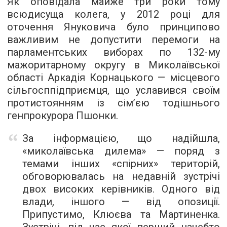
Як оповідала майже три роки тому
всюдисуща колега, у 2012 році для
оточення Януковича було принципово
важливим не допустити перемоги на
парламентських виборах по 132-му
мажоритарному округу в Миколаївської
області
Аркадія Корнацького
— місцевого
сільгосппідприємця, що уславився своїм
протистоянням із сім’єю тодішнього
генпрокурора Пшонки.
За інформацією, що надійшла,
«миколаївська дилема» — поряд з
темами інших «спірних» територій,
обговорювалась на недавній зустрічі
двох високих керівників. Одного від
влади, іншого — від опозиції.
Припустимо, Клюєва та Мартиненка.