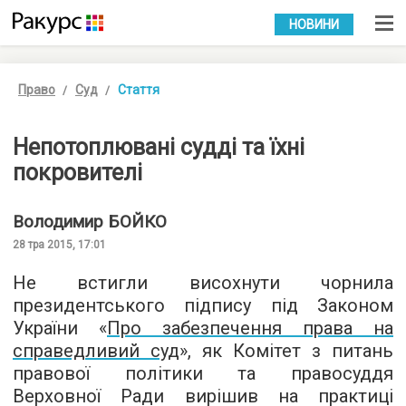
УКР
РУС
НОВИНИ
Право
Суд
Стаття
Непотоплювані судді та їхні
покровителі
Володимир
БОЙКО
28 тра 2015, 17:01
Не встигли висохнути чорнила
президентського підпису під Законом
України «
Про забезпечення права на
справедливий суд
», як Комітет з питань
правової політики та правосуддя
Верховної Ради вирішив на практиці