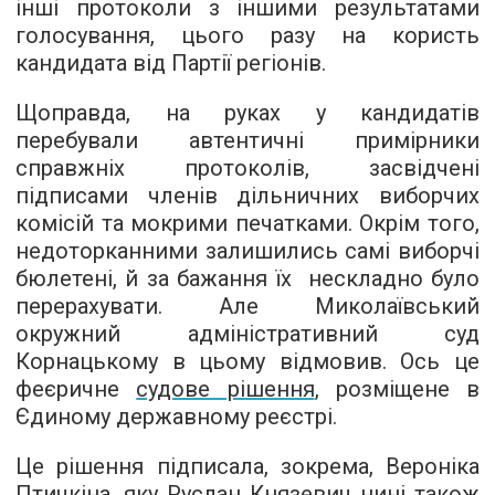
інші протоколи з іншими результатами
голосування, цього разу на користь
кандидата від Партії регіонів.
Щоправда, на руках у кандидатів
перебували автентичні примірники
справжніх протоколів, засвідчені
підписами членів дільничних виборчих
комісій та мокрими печатками. Окрім того,
недоторканними залишились самі виборчі
бюлетені, й за бажання їх нескладно було
перерахувати. Але Миколаївський
окружний адміністративний суд
Корнацькому в цьому відмовив. Ось це
феєричне
судове рішення
, розміщене в
Єдиному державному реєстрі.
Це рішення підписала, зокрема, Вероніка
Птичкіна, яку Руслан Князевич нині також