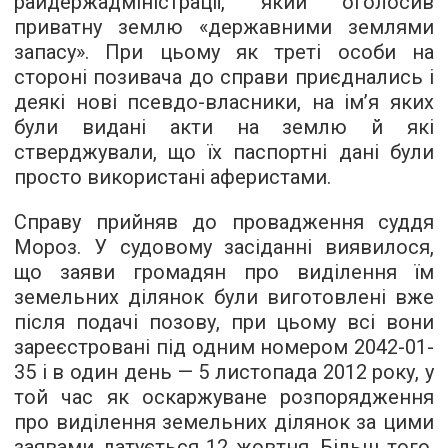
райдержадміністрації, який оголосив
приватну землю «державними землями
запасу». При цьому як треті особи на
стороні позивача до справи приєднались і
деякі нові псевдо-власники, на ім’я яких
були видані акти на землю й які
стверджували, що їх паспортні дані були
просто використані аферистами.
Справу прийняв до провадження суддя
Мороз. У судовому засіданні виявилося,
що заяви громадян про виділення їм
земельних ділянок були виготовлені вже
після подачі позову, при цьому всі вони
зареєстровані під одним номером 2042-01-
35 і в один день — 5 листопада 2012 року, у
той час як оскаржуване розпорядження
про виділення земельних ділянок за цими
заявами датується 12 жовтня. Більш того,