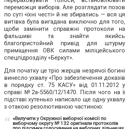
перераховувати голоси, встановлювати
переможця виборів. Але розглядати позов
по суті «їхні честі» й не збирались — вся ця
витівка була вигадана виключно для того,
щоби замінити справжні протоколи на
фальшиві та знайти якийсь
благопристойний привід для штурму
приміщення ОВК силами міліцейського
спецпідрозділу «Беркут».
Для початку це тріо жерців незрячої богині
винесло
ухвалу
«Про забезпечення доказів
в порядку ст. 75 КАСУ» від 01.11.2012 у
справі №2а-5560/12/1470. Після чого на її
підставі хутенько написало ще одну
ухвалу
з отакою резолютивною частиною:
«
Вилучити у Окружної виборчої комісії по
виборчому округу № 132 оригінали протоколів
про підсумки голосування на виборчих дільницях