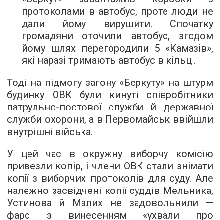
протоколами в автобус, проте люди не
дали йому вирушити. Спочатку
громадяни оточили автобус, згодом
йому шлях перегородили 5 «Камазів»,
які наразі тримають автобус в кільці.
Тоді на підмогу загону «Беркуту» на штурм
будинку ОВК були кинуті співробітники
патрульно-постової служби й державної
служби охорони, а в Первомайськ ввійшли
внутрішні війська.
У цей час в окружну виборчу комісію
привезли копір, і члени ОВК стали знімати
копії з виборчих протоколів для суду. Але
належно засвідчені копії суддів Мельника,
Устинова й Малих не задовольнили —
фарс з винесенням «ухвали про