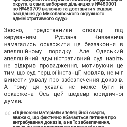
округа, а саме: виборчих дільницях з №480001
по №480709 включно та доставити у судове
засідання до Миколаївського окружного
адміністративного суду».
Звісно, представники опозиції під
керуванням Руслана Князевича
намагались оскаржити це беззаконня в
апеляційному порядку. Але Одеський
апеляційний адміністративний суд навіть
не відкрив провадження, мотивуючи це
тим, що суд першої інстанції, мовляв, не міг
винести ухвалу про забезпечення доказів.
А тому ця
ухвала не може бути й
оскаржена
. Ось цей шедевр юридичної
думки:
«
Оцінюючи матеріали апеляційної скарги,
вважаю, що фактично вбачається питання про
витребування доказів, а не їх забезпечення,