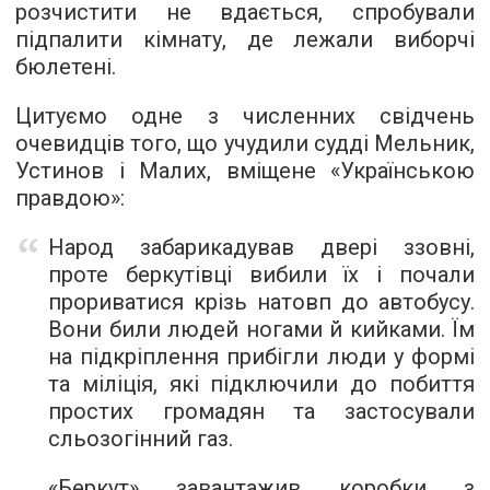
розчистити не вдається, спробували
підпалити кімнату, де лежали виборчі
бюлетені.
Цитуємо одне з численних свідчень
очевидців того, що учудили судді Мельник,
Устинов і Малих, вміщене «Українською
правдою»:
Народ забарикадував двері ззовні,
проте беркутівці вибили їх і почали
прориватися крізь натовп до автобусу.
Вони били людей ногами й кийками. Їм
на підкріплення прибігли люди у формі
та міліція, які підключили до побиття
простих громадян та застосували
сльозогінний газ.
«Беркут» завантажив коробки з