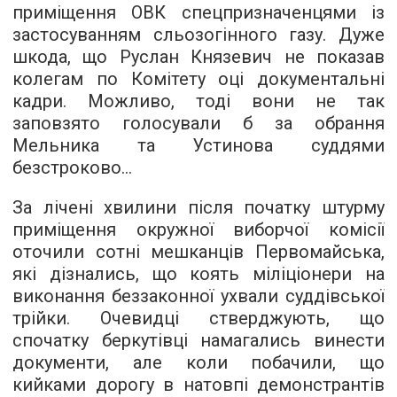
приміщення ОВК спецпризначенцями із
застосуванням сльозогінного газу. Дуже
шкода, що Руслан Князевич не показав
колегам по Комітету оці
документальні
кадри
. Можливо, тоді вони не так
заповзято голосували б за обрання
Мельника та Устинова суддями
безстроково...
За лічені хвилини після початку штурму
приміщення окружної виборчої комісії
оточили сотні мешканців Первомайська,
які дізнались, що коять міліціонери на
виконання беззаконної ухвали суддівської
трійки. Очевидці стверджують, що
спочатку беркутівці намагались винести
документи, але коли побачили, що
кийками дорогу в натовпі демонстрантів