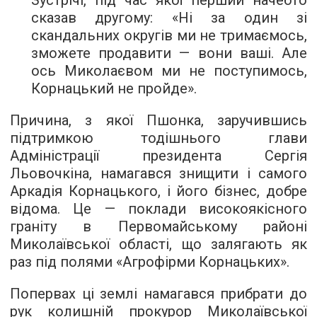
Зустрічі, під час якої перший начебто
сказав другому: «Ні за один зі
скандальних округів ми не тримаємось,
зможете продавити — вони ваші. Але
ось Миколаєвом ми не поступимось,
Корнацький не пройде».
Причина, з якої Пшонка, заручившись
підтримкою тодішнього глави
Адміністрації президента Сергія
Льовочкіна, намагався знищити і самого
Аркадія Корнацького, і його бізнес, добре
відома. Це — поклади високоякісного
граніту в Первомайському районі
Миколаївської області, що залягають як
раз під полями «Агрофірми Корнацьких».
Попервах ці землі намагався прибрати до
рук колишній прокурор Миколаївської