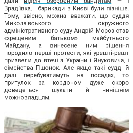
дали
відсіч озброєним бандитам
— і
Врадіївка, і барикади в Києві були пізніше.
Тому, звісно, можна вважати, що суддя
Миколаївського окружного
адміністративного суду Андрій Мороз став
«хрещеним батьком» майбутнього
Майдану, а винесене ним рішення
породило перші протести, які урешті-решт
призвели до втечі з України і Януковича, і
сімейства Пшонок. Але якщо такі судді й
далі перебуватимуть на посадах, то
притулок за кордоном дуже скоро
доведеться шукати й нинішнім
можновладцям.