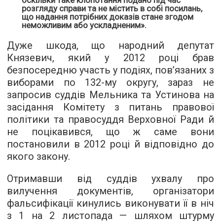
оскільки таке клопотання подано під час
розгляду справи та не містить в собі посилань,
що надання потрібних доказів стане згодом
неможливим або ускладненим
».
Дуже шкода, що народний депутат
Князевич, який у 2012 році брав
безпосередню участь у подіях, пов’язаних з
виборами по 132-му округу, зараз не
запросив суддів Мельника та Устинова на
засідання Комітету з питань правової
політики та правосуддя Верховної Ради й
не поцікавився, що ж саме вони
постановили в 2012 році й відповідно до
якого закону.
Отримавши від суддів ухвалу про
вилучення документів, організатори
фальсифікації кинулись виконувати її в ніч
з 1 на 2 листопада — шляхом штурму