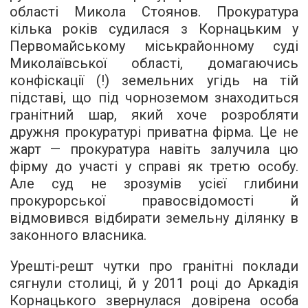
області Микола Стоянов. Прокуратура
кілька років судилася з Корнацьким у
Первомайському міськрайонному суді
Миколаївської області, домагаючись
конфіскації (!) земельних угідь на тій
підставі, що під чорноземом знаходиться
гранітний шар, який хоче розробляти
дружня прокуратурі приватна фірма. Це не
жарт — прокуратура навіть залучила цю
фірму до участі у справі як третю особу.
Але суд не зрозумів усієї глибини
прокурорської правосвідомості й
відмовився відбирати земельну ділянку в
законного власника.
Урешті-решт чутки про гранітні поклади
сягнули столиці, й у 2011 році до Аркадія
Корнацького звернулася довірена особа