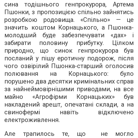
сина тодішнього генпрокурора, Артема
Пшонки, з пропозицією спільно зайнятись
розробкою родовища. «Спільно» — це
значить коштом Корнацького, а Пшонка-
молодший буде забезпечувати «дах» і
забирати половину прибутку. Цілком
природно, що синок генпрокурора був
посланий у пішу еротичну подорож, після
чого озвірілий Пшонка-старший оголосив
полювання на Корнацького: було
порушено два десятки кримінальних справ
за найнеймовірнішими приводами, на все
майно «Агрофірми Корнацьких» був
накладений арешт, опечатані склади, а на
свинофермі навіть відключено
електроживлення.
Але трапилось те, що не могло