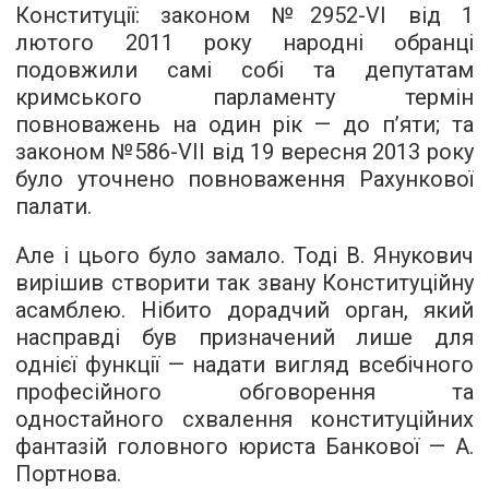
Конституції: законом №2952-VI від 1
лютого 2011 року народні обранці
подовжили самі собі та депутатам
кримського парламенту термін
повноважень на один рік — до п’яти; та
законом №586-VII від 19 вересня 2013 року
було уточнено повноваження Рахункової
палати.
Але і цього було замало. Тоді В. Янукович
вирішив створити так звану Конституційну
асамблею. Нібито дорадчий орган, який
насправді був призначений лише для
однієї функції — надати вигляд всебічного
професійного обговорення та
одностайного схвалення конституційних
фантазій головного юриста Банкової — А.
Портнова.