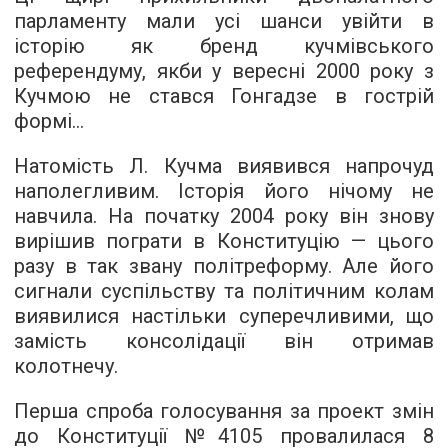
парламенту мали усі шанси увійти в
історію як бренд кучмівського
референдуму, якби у вересні 2000 року з
Кучмою не стався Гонгадзе в гострій
формі...
Натомість Л. Кучма виявився напрочуд
наполегливим. Історія його нічому не
навчила. На початку 2004 року він знову
вирішив пограти в Конституцію — цього
разу в так звану політреформу. Але його
сигнали суспільству та політичним колам
виявилися настільки суперечливими, що
замість консолідації він отримав
колотнечу.
Перша спроба голосування за проект змін
до Конституції №4105 провалилася 8