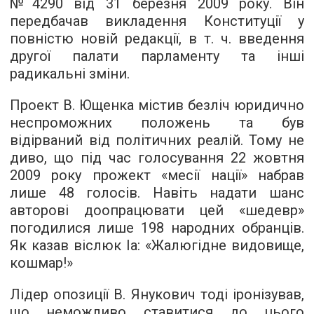
№4290 від 31 березня 2009 року. Він
передбачав викладення Конституції у
повністю новій редакції, в т. ч. введення
другої палати парламенту та інші
радикальні зміни.
Проект В. Ющенка містив безліч юридично
неспроможних положень та був
відірваний від політичних реалій. Тому не
диво, що під час голосування 22 жовтня
2009 року прожект «месії нації» набрав
лише 48 голосів. Навіть надати шанс
авторові доопрацювати цей «шедевр»
погодилися лише 198 народних обранців.
Як казав віслюк Іа: «Жалюгідне видовище,
кошмар!»
Лідер опозиції В. Янукович тоді іронізував,
що неможливо ставитися до цього