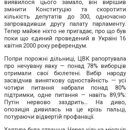
виявилося цього замало, він вирішив
змінити Конституцію та скоротити
кількість депутатів до 300, одночасно
запровадивши другу палату парламенту.
Тепер майже ніхто не пригадає, про що був
поки що єдиний проведений в Україні 16
квітня 2000 року референдум.
Попри порожні дільниці, ЦВК рапортувала
про нечувану явку — понад 78% виборців
отримали свої бюлетені. Вибір народу
засвідчив виняткову одностайність — усі
чотири питання набрали понад 80%
підтримки, одне питання — навіть 89,9%:
Путін нервово заздрить... На диво,
опозиція дивилась на це крізь пальці,
потураючи відвертій профанації.
Халтура була страшна. Через кілька місяців