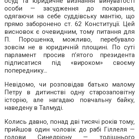
осуд та юридичне визнання винуватості
особи — засудження до покарання,
одягаючи на себе суддівську мантію, що
прямо заборонено ст. 62 Конституції. Цей
висновок є очевидним, тому питання для
П. Порошенка, можливо, перебувало
зовсім не в юридичній площині. По суті
парламент просив п’ятого президента
підписатися під «вироком» своєму
попереднику...
Невідомо, чи розповідав батько малому
Петру в дитинстві одну старозаповітну
історію, але нагадаю повчальну байку,
наведену в Талмуді.
Колись давно, понад дві тисячі років тому,
прийшов один чоловік до рабі Гіллеля —
голови Синедріону — тодішнього