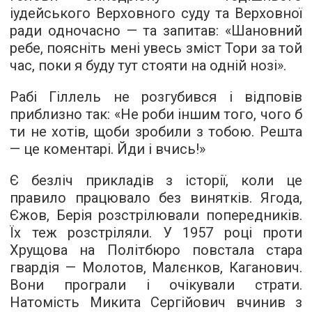
іудейського Верховного суду та Верховної
ради одночасно — та запитав: «Шановний
ребе, поясніть мені увесь зміст Тори за той
час, поки я буду тут стояти на одній нозі».
Рабі Гіллель не розгубився і відповів
приблизно так: «Не роби іншим того, чого б
ти не хотів, щоби зробили з тобою. Решта
— це коментарі. Йди і вчись!»
Є безліч прикладів з історії, коли це
правило працювало без винятків. Ягода,
Єжов, Берія розстрілювали попередників.
Їх теж розстріляли. У 1957 році проти
Хрущова на Політбюро повстала стара
гвардія — Молотов, Малєнков, Каганович.
Вони програли і очікували страти.
Натомість Микита Сергійович вчинив з