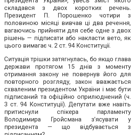
президента України», увесь зміст якого
складався з двох коротких речень.
Президент П. Порошенко чотири з
половиною місяці вивчав ці два речення,
вагаючись прийняти для себе одне з двох
рішень — підписати або накласти вето, як
цього вимагає ч. 2 ст. 94 Конституції.
Ситуація трішки затягнулась, бо якщо глава
держави протягом 15 днів з моменту
отримання закону не повернув його для
повторного розгляду, закон вважається
схваленим президентом України і має бути
підписаний та офіційно оприлюднений (ч.
3 ст. 94 Конституції). Депутати вже навіть
притиснули спікера парламенту
Володимира Гройсмана з’ясувати у
президента — що відбувається з
підписанням?