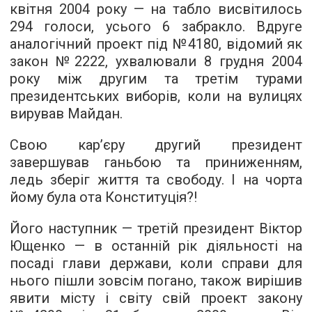
квітня 2004 року — на табло висвітилось
294 голоси, усього 6 забракло. Вдруге
аналогічний проект під №4180, відомий як
закон №2222, ухвалювали 8 грудня 2004
року між другим та третім турами
президентських виборів, коли на вулицях
вирував Майдан.
Свою кар’єру другий президент
завершував ганьбою та приниженням,
ледь зберіг життя та свободу. І на чорта
йому була ота Конституція?!
Його наступник — третій президент Віктор
Ющенко — в останній рік діяльності на
посаді глави держави, коли справи для
нього пішли зовсім погано, також вирішив
явити місту і світу свій проект закону