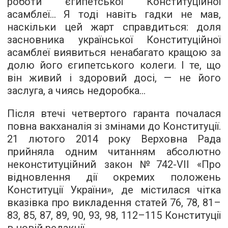
роботи єгипетської Конституційної
асамблеї... Я тоді навіть гадки не мав,
наскільки цей жарт справдиться: доля
засновника української Конституційної
асамблеї виявиться ненабагато кращою за
долю його єгипетського колеги. І те, що
він живий і здоровий досі, — не його
заслуга, а чиясь недоробка...
Після втечі четвертого гаранта почалася
повна вакханалія зі змінами до Конституції.
21 лютого 2014 року Верховна Рада
прийняла одним читанням абсолютно
неконституційний закон №742-VII «Про
відновлення дії окремих положень
Конституції України», де містилася чітка
вказівка про викладення статей 76, 78, 81–
83, 85, 87, 89, 90, 93, 98, 112–115 Конституції