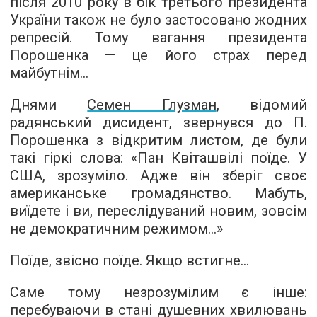
після 2010 року в бік третього президента
України також не було застосовано жодних
репресій. Тому вагання президента
Порошенка — це його страх перед
майбутнім...
Днями
Семен Глузман
, відомий
радянський дисидент, звернувся до П.
Порошенка з відкритим листом, де були
такі гіркі слова: «Пан Квіташвілі поїде. У
США, зрозуміло. Адже він зберіг своє
американське громадянство. Мабуть,
виїдете і ви, переслідуваний новим, зовсім
не демократичним режимом...»
Поїде, звісно поїде. Якщо встигне...
Саме тому незрозумілим є інше:
перебуваючи в стані душевних хвилювань