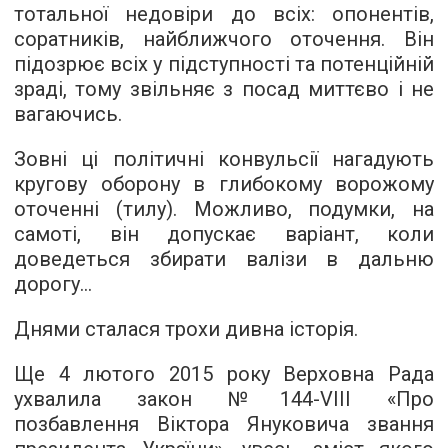
тотальної недовіри до всіх: опонентів,
соратників, найближчого оточення. Він
підозрює всіх у підступності та потенційній
зраді, тому звільняє з посад миттєво і не
вагаючись.
Зовні ці політичні конвульсії нагадують
кругову оборону в глибокому ворожому
оточенні (тилу). Можливо, подумки, на
самоті, він допускає варіант, коли
доведеться збирати валізи в дальню
дорогу...
Днями сталася трохи дивна історія.
Ще 4 лютого 2015 року Верховна Рада
ухвалила закон №144-VIII «Про
позбавлення Віктора Януковича звання