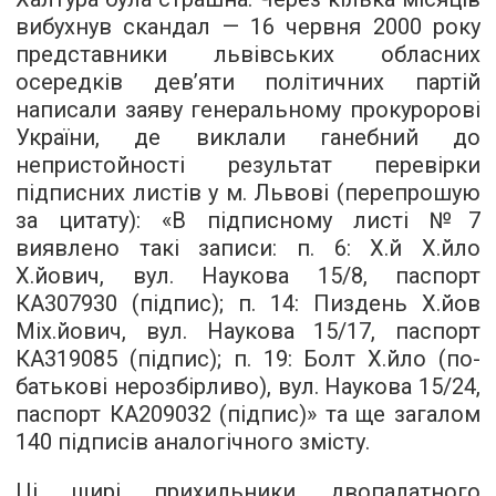
вибухнув скандал — 16 червня 2000 року
представники львівських обласних
осередків дев’яти політичних партій
написали заяву генеральному прокуророві
України, де виклали ганебний до
непристойності результат перевірки
підписних листів у м. Львові (перепрошую
за цитату): «В підписному листі №7
виявлено такі записи: п. 6: Х.й Х.йло
Х.йович, вул. Наукова 15/8, паспорт
КА307930 (підпис); п. 14: Пиздень Х.йов
Міх.йович, вул. Наукова 15/17, паспорт
КА319085 (підпис); п. 19: Болт Х.йло (по-
батькові нерозбірливо), вул. Наукова 15/24,
паспорт КА209032 (підпис)» та ще загалом
140 підписів аналогічного змісту.
Ці щирі прихильники двопалатного