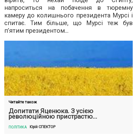
вірить, то нехай поїде до Єгипту,
напроситься на побачення в тюремну
камеру до колишнього президента Мурсі і
спитає. Тим більше, що Мурсі теж був
п’ятим президентом…
Читайте також
Допитати Яценюка. З усією
революційною пристрастю...
СПЕКТОР
Юрій
ПОЛІТИКА