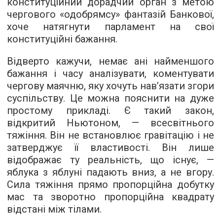
конституційний дорадчий орган з метою
чергового «одобрямсу» фантазій Банкової,
хоче натягнути парламент на свої
конституційні бажання.
Відверто кажучи, немає ані найменшого
бажання і часу аналізувати, коментувати
чергову маячню, яку хочуть нав’язати згори
суспільству. Це можна пояснити на дуже
простому прикладі. Є такий закон,
відкритий Ньютоном, — всесвітнього
тяжіння. Він не встановлює гравітацію і не
затверджує її властивості. Він лише
відображає ту реальність, що існує, —
яблука з яблуні падають вниз, а не вгору.
Сила тяжіння прямо пропорційна добутку
мас та зворотно пропорційна квадрату
відстані між тілами.