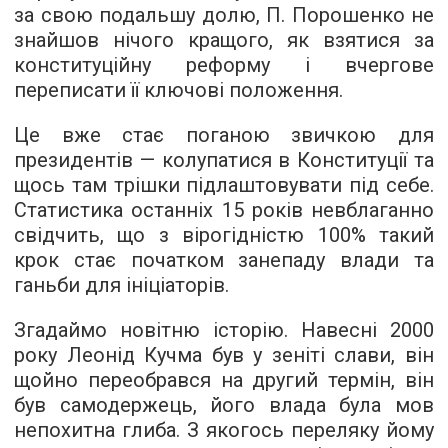
за свою подальшу долю, П. Порошенко не
знайшов нічого кращого, як взятися за
конституційну реформу і вчергове
переписати її ключові положення.
Це вже стає поганою звичкою для
президентів — колупатися в Конституції та
щось там трішки підлаштовувати під себе.
Статистика останніх 15 років невблаганно
свідчить, що з вірогідністю 100% такий
крок стає початком занепаду влади та
ганьби для ініціаторів.
Згадаймо новітню історію. Навесні 2000
року Леонід Кучма був у зеніті слави, він
щойно переобрався на другий термін, він
був самодержець, його влада була мов
непохитна глиба. З якогось переляку йому