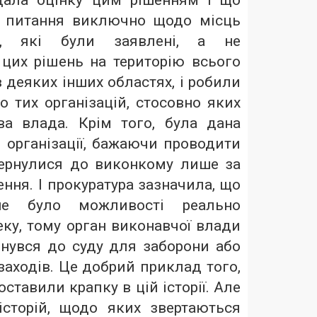
дала оцінку цим рішенням і що
и питання виключно щодо місць
в, які були заявлені, а не
их рішень на територію всього
в деяких інших областях, і робили
 тих організацій, стосовно яких
ва влада. Крім того, була дана
і організації, бажаючи проводити
вернулися до виконкому лише за
ення. І прокуратура зазначила, що
е було можливості реально
ку, тому орган виконавчої влади
рнувся до суду для заборони або
аходів. Це добрий приклад того,
оставили крапку в цій історії. Але
сторій, щодо яких звертаються