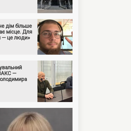
е дім більше
ає місце. Для
м — це люди»
увальний
 ВАКС —
Володимира