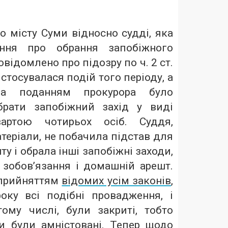
 місту Суми відносно судді, яка
ання про обрання запобіжного
повідомлено про підозру по ч. 2 ст.
стосувалася подій того періоду, а
за поданням прокурора було
брати запобіжний захід у виді
артою чотирьох осіб. Суддя,
теріали, не побачила підстав для
у і обрала інші запобіжні заходи,
 зобов’язання і домашній арешт.
з прийняттям
відомих усім законів
,
ку всі подібні провадження, і
ому числі, були закриті, тобто
и були амністовані. Тепер щодо