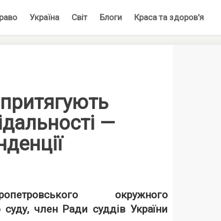
раво
Україна
Світ
Блоги
Краса та здоров'я
 притягують
ідальності —
нденції
петровського окружного
 суду, член Ради суддів України