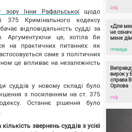
СУД
у зору Інни Рафальської
щодо
ті 375 Кримінального кодексу
«Для мен
бачає відповідальність судді за
не означ
я. Аргументуючи це, хотіла би
мене ді
ся на практичних питаннях: як
ГРОМАДА
застосовується саме з політичних
ином це впливає на незалежність
Виправд
вирок у
справа 
ди суддів у новому складі було
Орлова
рішення з посиланням на ст. 375
СУД
одексу. Останнє рішення було
.
кількість звернень суддів з усієї