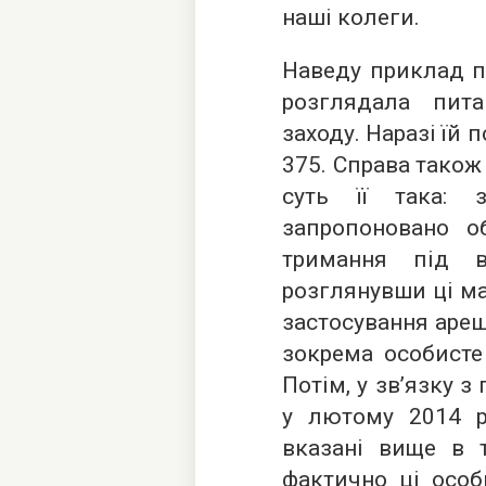
наші колеги.
Наведу приклад по
розглядала пит
заходу. Наразі їй 
375. Справа також 
суть її така: 
запропоновано о
тримання під в
розглянувши ці ма
застосування арешт
зокрема особисте
Потім, у зв’язку 
у лютому 2014 ро
вказані вище в т
фактично ці особ