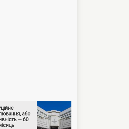
уційне
лювання, або
вність — 60
місяць