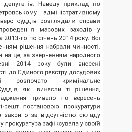
 депутатів. Наведу приклад по
тровському адміністративному
тверо суддів розглядали справи
проведення масових заходів у
 2013-го по січень 2014 року. Всі
енням рішення набрали чинності.
 на це, за зверненням народного
езні 2014 року були внесені
сті до Єдиного реєстру досудових
 і розпочато кримінальне
Суддів, які винесли ті рішення,
вадження тривало по вересень
і-решт постановою прокуратури
о закрито за відсутністю складу
у прокуратура зафіксувала у своїй