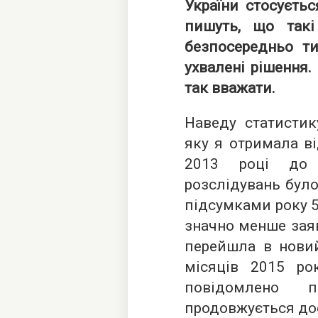
України стосуєтьс
пишуть, що такі
безпосередньо т
ухвалені рішення.
так вважати.
Наведу статистик
яку я отримала ві
2013 році до 
розслідувань було
підсумками року 56
значно менше заяв
перейшла в новий
місяців 2015 р
повідомлено 
продовжується до