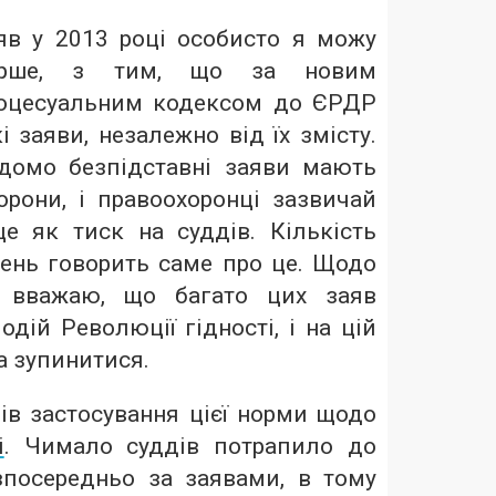
аяв у 2013 році особисто я можу
-перше, з тим, що за новим
оцесуальним кодексом до ЄРДР
і заяви, незалежно від їх змісту.
ідомо безпідставні заяви мають
торони, і правоохоронці зазвичай
е як тиск на суддів. Кількість
ень говорить саме про це. Щодо
я вважаю, що багато цих заяв
одій Революції гідності, і на цій
а зупинитися.
ів застосування цієї норми щодо
і
. Чимало суддів потрапило до
зпосередньо за заявами, в тому