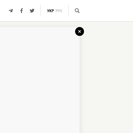
УКР
РУС