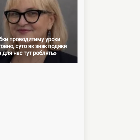
бки проводитиму уроки
овно, суто як знак подяки
о для нас тут роблять»