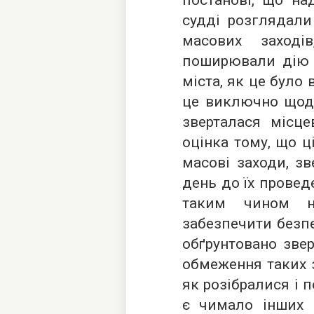
постанові, що на
судді розглядал
масових заході
поширювали дію ц
міста, як це було 
це виключно щодо
зверталася місце
оцінка тому, що ц
масові заходи, з
день до їх провед
таким чином н
забезпечити безпе
обґрунтовано зве
обмеження таких з
як розібралися і п
є чимало інших і