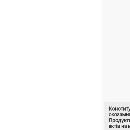
Констит
окозами
Продукти
актів на 