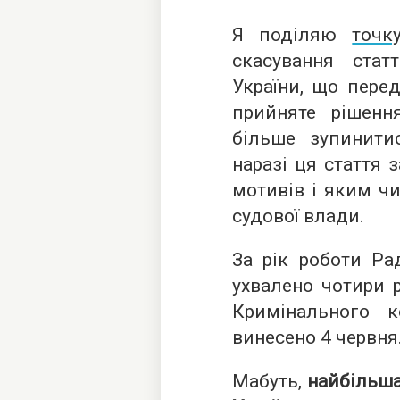
Я поділяю
точк
скасування стат
України, що перед
прийняте рішенн
більше зупинити
наразі ця стаття 
мотивів і яким ч
судової влади.
За рік роботи Ра
ухвалено чотири 
Кримінального к
винесено 4 червня
Мабуть,
найбільша 