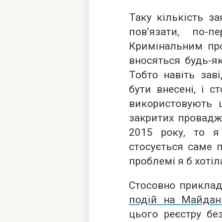
Таку кількість з
пов’язати, по
Кримінальним пр
вносяться будь-як
Тобто навіть зав
бути внесені, і с
використовують ц
закритих провадж
2015 року, то 
стосується саме п
проблемі я б хотіл
Стосовно приклад
подій на Майдан
цього реєстру бе