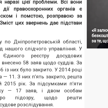
я наразі цієї проблеми. Всі вони
 дії правоохоронних органів є
иском і помстою, розправою за
 Зміст цих звернень дає підстави
«Я залю
безкошт
за те, щ
у по Дніпропетровській області,
д нашого слідчого управління. У
Єдиного реєстру досудових
 внесено 58 заяв щодо суддів. За
 із них було закрито. У 2014 році
 — 11. З них п’ять закрито, решта
 2015 рік. За підсумками п’яти
оку — 17 заяв, і двом особам
про підозру, щодо решти
судове розслідування.