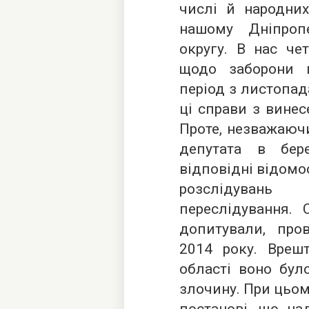
числі й народних
нашому Дніпропе
округу. В нас че
щодо заборони 
період з листопада
ці справи з винес
Проте, незважаючи
депутата в бер
відповідні відомо
розслідувань
переслідування. 
допитували, про
2014 року. Врешт
області воно бул
злочину. При цьом