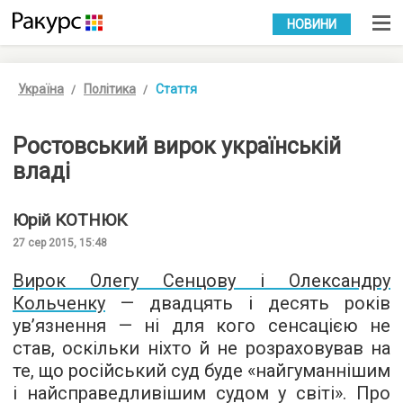
УКР
РУС
НОВИНИ
Україна
Політика
Стаття
Ростовський вирок українській
владі
Юрій
КОТНЮК
27 сер 2015, 15:48
Вирок Олегу Сенцову і Олександру
Кольченку
— двадцять і десять років
ув’язнення — ні для кого сенсацією не
став, оскільки ніхто й не розраховував на
те, що російський суд буде «найгуманнішим
і найсправедливішим судом у світі». Про