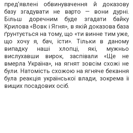
пред’явлені обвинувачення й доказову
базу згадувати не варто — вони дурні.
Більш доречним буде згадати байку
Крилова «Вовк і Ягня», в якій доказова база
ґрунтується на тому, що «ти винне тим уже,
що хочу я, бач, їсти». Тільки в даному
випадку наші хлопці, які, мужньо
вислухавши вирок, заспівали «Ще не
вмерла Україна», на ягнят зовсім схожі не
були. Натомість схожою на ягняче бекання
була реакція української влади, зокрема її
вищих посадових осіб.