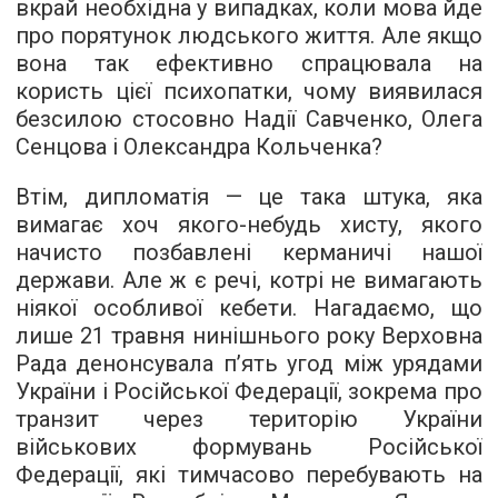
вкрай необхідна у випадках, коли мова йде
про порятунок людського життя. Але якщо
вона так ефективно спрацювала на
користь цієї психопатки, чому виявилася
безсилою стосовно Надії Савченко, Олега
Сенцова і Олександра Кольченка?
Втім, дипломатія — це така штука, яка
вимагає хоч якого-небудь хисту, якого
начисто позбавлені керманичі нашої
держави. Але ж є речі, котрі не вимагають
ніякої особливої кебети. Нагадаємо, що
лише 21 травня нинішнього року Верховна
Рада денонсувала п’ять угод між урядами
України і Російської Федерації, зокрема про
транзит через територію України
військових формувань Російської
Федерації, які тимчасово перебувають на