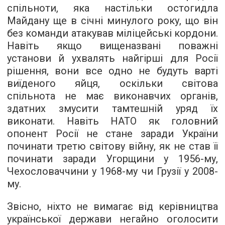
спільноти, яка настільки остогидла
Майдану ще в січні минулого року, що він
без команди атакував міліцейські кордони.
Навіть якщо вищеназвані поважні
установи й ухвалять найгірші для Росії
рішення, вони все одно не будуть варті
виїденого яйця, оскільки світова
спільнота не має виконавчих органів,
здатних змусити тамтешній уряд їх
виконати. Навіть НАТО як головний
опонент Росії не стане заради України
починати третю світову війну, як не став її
починати заради Угорщини у 1956-му,
Чехословаччини у 1968-му чи Грузії у 2008-
му.
Звісно, ніхто не вимагає від керівництва
української держави негайно оголосити