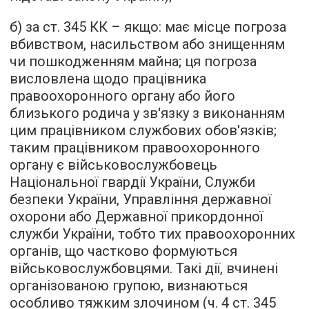
б) за ст. 345 КК – якщо: має місце погроза
вбивством, насильством або знищенням
чи пошкодженням майна; ця погроза
висловлена щодо працівника
правоохоронного органу або його
близького родича у зв'язку з виконанням
цим працівником службових обов'язків;
таким працівником правоохоронного
органу є військовослужбовець
Національної гвардії України, Служби
безпеки України, Управління державної
охорони або Державної прикордонної
служби України, тобто тих правоохоронних
органів, що частково формуються
військовослужбовцями. Такі дії, вчинені
організованою групою, визнаються
особливо тяжким злочином (ч. 4 ст. 345