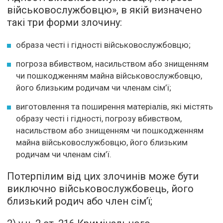
військовослужбовцю», в якій визначено
такі три форми злочину:
образа честі і гідності військовослужбовцю;
погроза вбивством, насильством або знищенням
чи пошкодженням майна військовослужбовцю,
його близьким родичам чи членам сім’ї;
виготовлення та поширення матеріалів, які містять
образу честі і гідності, погрозу вбивством,
насильством або знищенням чи пошкодженням
майна військовослужбовцю, його близьким
родичам чи членам сім’ї.
Потерпілим від цих злочинів може бути
виключно військовослужбовець, його
близький родич або член сім’ї;