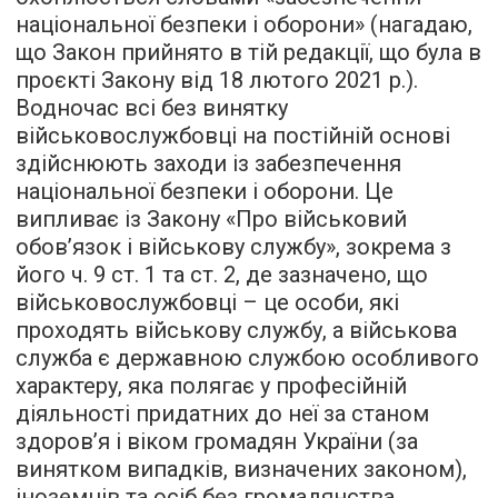
національної безпеки і оборони» (нагадаю,
що Закон прийнято в тій редакції, що була в
проєкті Закону від 18 лютого 2021 р.).
Водночас всі без винятку
військовослужбовці на постійній основі
здійснюють заходи із забезпечення
національної безпеки і оборони. Це
випливає із Закону «Про військовий
обов’язок і військову службу», зокрема з
його ч. 9 ст. 1 та ст. 2, де зазначено, що
військовослужбовці – це особи, які
проходять військову службу, а військова
служба є державною службою особливого
характеру, яка полягає у професійній
діяльності придатних до неї за станом
здоров’я і віком громадян України (за
винятком випадків, визначених законом),
іноземців та осіб без громадянства,