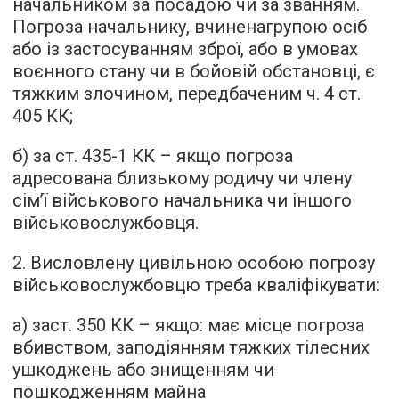
начальником за посадою чи за званням.
Погроза начальнику, вчиненагрупою осіб
або із застосуванням зброї, або в умовах
воєнного стану чи в бойовій обстановці, є
тяжким злочином, передбаченим ч. 4 ст.
405 КК;
б) за ст. 435-1 КК – якщо погроза
адресована близькому родичу чи члену
сім’ї військового начальника чи іншого
військовослужбовця.
2. Висловлену цивільною особою погрозу
військовослужбовцю треба кваліфікувати:
а) заст. 350 КК – якщо: має місце погроза
вбивством, заподіянням тяжких тілесних
ушкоджень або знищенням чи
пошкодженням майна