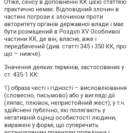
Отже, сенсу в доповненні КК цією статтею
практично немає. Відповідний злочин в
частині погрози є злочином проти
авторитету органів державної влади і має
бути розміщений в Розділі XV Особливої
частини КК, де він, власне, вже і
передбачений (див. статті 345 і 350 КК, про
що – нижче).
Значення деяких термінів, застосованих у
ст. 435-1 КК:
1) образа честі і гідності – висловлювання
(словесно, письмово) або у вигляді дії
(ляпас, плювок, непристойний жест), у т.ч.
здійснені публічно, які полягають у
негативній оцінці особистості людини,
виражені у формі, що суперечить
встановленим правилам поведінки і