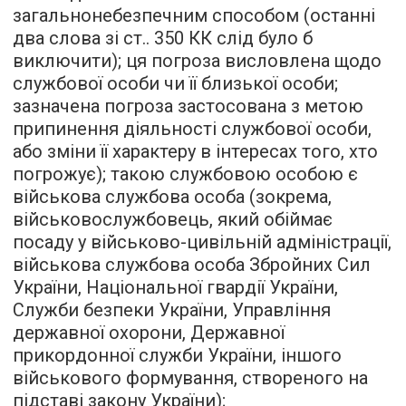
загальнонебезпечним способом (останні
два слова зі ст.. 350 КК слід було б
виключити); ця погроза висловлена щодо
службової особи чи її близької особи;
зазначена погроза застосована з метою
припинення діяльності службової особи,
або зміни її характеру в інтересах того, хто
погрожує); такою службовою особою є
військова службова особа (зокрема,
військовослужбовець, який обіймає
посаду у військово-цивільній адміністрації,
військова службова особа Збройних Сил
України, Національної гвардії України,
Служби безпеки України, Управління
державної охорони, Державної
прикордонної служби України, іншого
військового формування, створеного на
підставі закону України);