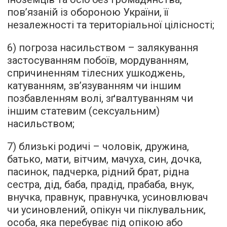
пов’язаній із обороною України, її
незалежності та територіальної цілісності;
6) погроза насильством – залякування
застосуванням побоїв, мордуванням,
спричиненням тілесних ушкоджень,
катуванням, зв’язуванням чи іншим
позбавленням волі, зґвалтуванням чи
іншим статевим (сексуальним)
насильством;
7) близькі родичі – чоловік, дружина,
батько, мати, вітчим, мачуха, син, дочка,
пасинок, падчерка, рідний брат, рідна
сестра, дід, баба, прадід, прабаба, внук,
внучка, правнук, правнучка, усиновлювач
чи усиновлений, опікун чи піклувальник,
особа, яка перебуває під опікою або