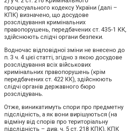
2) у ч. 2 ст. 216 Кримінального
процесуального кодексу України (далі –
КПК) визначено, що досудове
розслідування кримінальних
правопорушень, передбачених ст. 435-1 КК,
здійснюють слідчі органи безпеки.
Водночас відповідної зміни не внесено до
п. 3 ч. 4 цієї статті, згідно з якою досудове
розслідування всіх військових
кримінальних правопорушень (крім
передбачених ст. 422 КК), здійснюють
слідчі органів державного бюро
розслідувань.
Отже, виникатимуть спори про предметну
підслідність, а як вони вирішуються (на
відміну від спорів про територіальну
підслідність – див. ч. 5 ст. 218 КПК), КПК