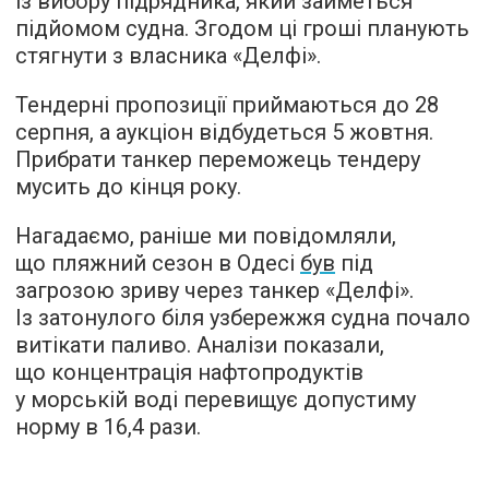
із вибору підрядника, який займеться
підйомом судна. Згодом ці гроші планують
стягнути з власника «Делфі».
Тендерні пропозиції приймаються до 28
серпня, а аукціон відбудеться 5 жовтня.
Прибрати танкер переможець тендеру
мусить до кінця року.
Нагадаємо, раніше ми повідомляли,
що пляжний сезон в Одесі
був
під
загрозою зриву через танкер «Делфі».
Із затонулого біля узбережжя судна почало
витікати паливо. Аналізи показали,
що концентрація нафтопродуктів
у морській воді перевищує допустиму
норму в 16,4 рази.