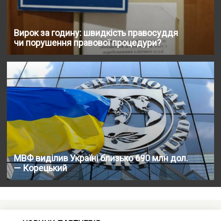
Вирок за годину: швидкість правосуддя
чи порушення правової процедури?
МВФ виділив Україні близько 690 млн дол.
— Корецький