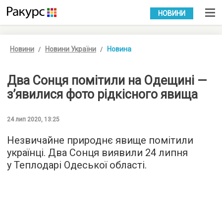
УКР
РУС
НОВИНИ
Новини
Новини України
Новина
Два Сонця помітили на Одещині —
з’явилися фото рідкісного явища
24 лип 2020, 13:25
Незвичайне природнє явище помітили
українці. Два Сонця виявили 24 липня
у Теплодарі Одеської області.