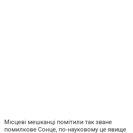
Місцеві мешканці помітили так зване
помилкове Сонце, по-науковому це явище