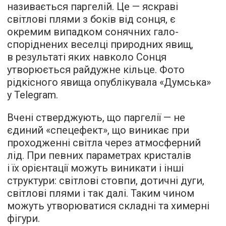
називається паргелій. Це — яскраві
світлові плями з боків від сонця, є
окремим випадком сонячних гало-
споріднених веселці природних явищ,
в результаті яких навколо Сонця
утворюється райдужне кільце. Фото
рідкісного явища опублікувала «Думська»
у Telegram.
Вчені стверджують, що паргелії — не
єдиний «спецефект», що виникає при
проходженні світла через атмосферний
лід. При певних параметрах кристалів
і їх орієнтації можуть виникати і інші
структури: світлові стовпи, дотичні дуги,
світлові плями і так далі. Таким чином
можуть утворюватися складні та химерні
фігури.