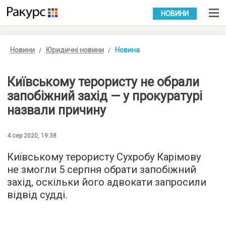
УКР
РУС
НОВИНИ
Новини
Юридичні новини
Новина
Київському терористу не обрали
запобіжний захід — у прокуратурі
назвали причину
4 сер 2020, 19:38
Київському терористу Сухробу Карімову
не змогли 5 серпня обрати запобіжний
захід, оскільки його адвокати запросили
відвід судді.