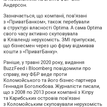
Андерсон.
Зазначається, що компанії, пов’язані
з «ПриватБанком», також перебували
в структурі власності Optima. А сама Optima
свого часу активно скуповувала
в Клівленді нерухомість. ЗМІ припускає,
що бізнесмен через цю фірму відмивав
кошти з «ПриватБанку».
Раніше, у травні 2020 року, видання
BuzzFeed і Bloomberg повідомили про
справу, яку ФБР веде проти
Коломойського та його бізнес-партнера
Геннадія Боголюбова. Журналісти писали,
що з 2008 по 2013 роки компанії з Кіпру
та Карибських островів пов’язані
з Коломойським скуповували нерухомість