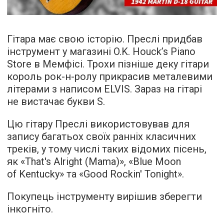
Гітара має свою історію. Преслі придбав
інструмент у магазині O.K. Houck’s Piano
Store в Мемфісі. Трохи пізніше деку гітари
король рок-н-ролу прикрасив металевими
літерами з написом ELVIS. Зараз на гітарі
не вистачає букви S.
Цю гітару Преслі використовував для
запису багатьох своїх ранніх класичних
треків, у тому числі таких відомих пісень,
як «That's Alright (Mama)», «Blue Moon
of Kentucky» та «Good Rockin' Tonight».
Покупець інструменту вирішив зберегти
інкогніто.