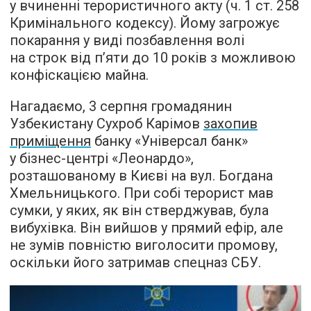
у вчиненні терористичного акту (ч. 1 ст. 258
Кримінального кодексу). Йому загрожує
покарання у виді позбавлення волі
на строк від п’яти до 10 років з можливою
конфіскацією майна.
Нагадаємо, 3 серпня громадянин
Узбекистану Сухроб Карімов
захопив
приміщення
банку «Універсал банк»
у бізнес-центрі «Леонардо»,
розташованому в Києві на вул. Богдана
Хмельницького. При собі терорист мав
сумки, у яких, як він стверджував, була
вибухівка. Він вийшов у прямий ефір, але
не зумів повністю виголосити промову,
оскільки його затримав спецназ СБУ.