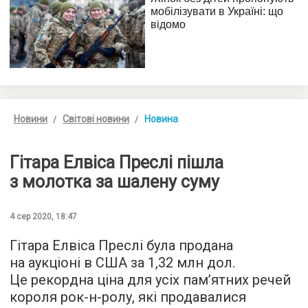
Новини
Світові новини
Новина
Гітара Елвіса Преслі пішла
з молотка за шалену суму
4 сер 2020, 18:47
Гітара Елвіса Преслі була продана
на аукціоні в США за 1,32 млн дол.
Це рекордна ціна для усіх пам’ятних речей
короля рок-н-ролу, які продавалися