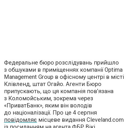
Федеральне бюро розслідувань прийшло
з обшуками в приміщеннях компанії Optima
Management Group в офісному центрі в місті
Клівленд, штат Огайо. Агенти Бюро
припускають, що ця компанія пов’язана
з Коломойським, зокрема через
«ПриватБанк», яким він володів
до націоналізації. Про це 4 серпня
повідомляє
місцеве видання Cleveland.com
із посиланням на агента ФБР Вікі