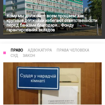
Кому мы должны — всем прощаем: как
крупные должники избегают ответственности
перед банками благодаря… Фонду
гарантирования вкладов
ПРАВО
АДВОКАТУРА
ПРАВА ЧЕЛОВЕКА
СУД
ЗАКОН