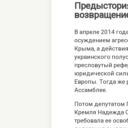
Предыстория
возвращени
В апреле 2014 го
осуждением агрес
Крыма, а действия
украинского полуо
пресловутый рефе
юридической сил
Европы. Тогда же 
Ассамблее.
Потом депутатом 
Кремля Надежда С
требовала ее осво