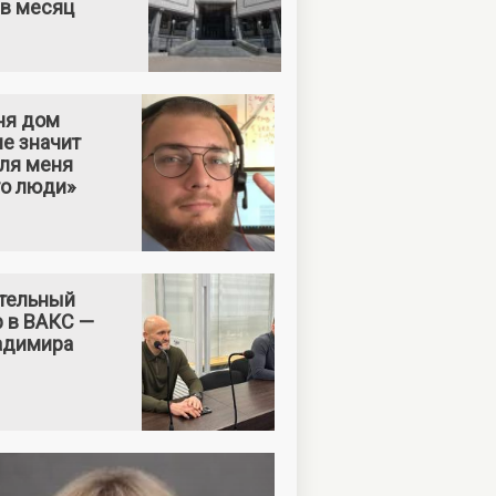
 в месяц
ня дом
е значит
Для меня
то люди»
тельный
р в ВАКС —
адимира