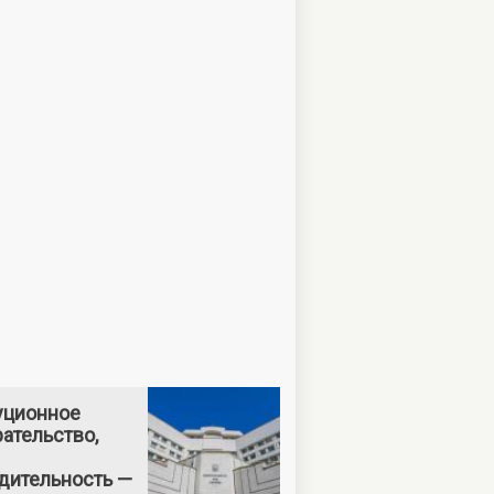
уционное
ательство,
дительность —