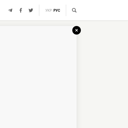
УКР
РУС