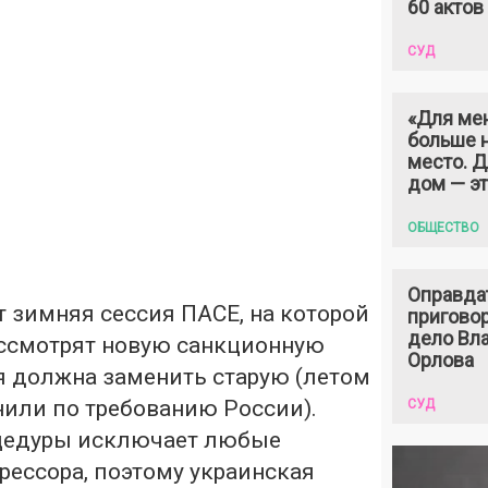
60 актов
СУД
«Для ме
больше н
место. 
дом — э
ОБЩЕСТВО
Оправда
т зимняя сессия ПАСЕ, на которой
пригово
дело Вл
ссмотрят новую санкционную
Орлова
я должна заменить старую (летом
нили по требованию России).
СУД
цедуры исключает любые
рессора, поэтому украинская