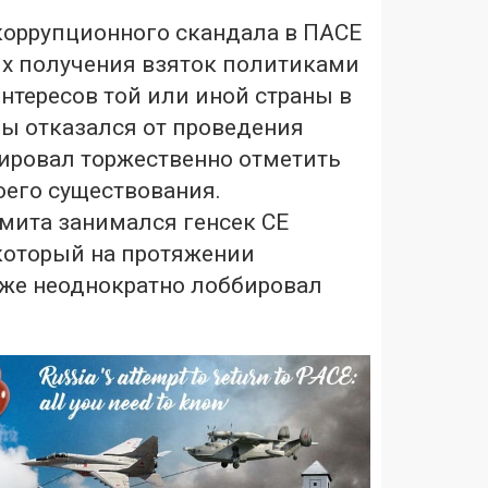
 коррупционного скандала в ПАСЕ
ях получения взяток политиками
нтересов той или иной страны в
пы отказался от проведения
нировал торжественно отметить
воего существования.
мита занимался генсек СЕ
 который на протяжении
кже неоднократно лоббировал