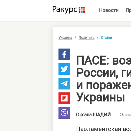
Новости
П
Украина
Политика
Статья
ПАСЕ: во
России, г
и пораже
Украины
Оксана
ШАДИЙ
28 янв
Парламентская ас