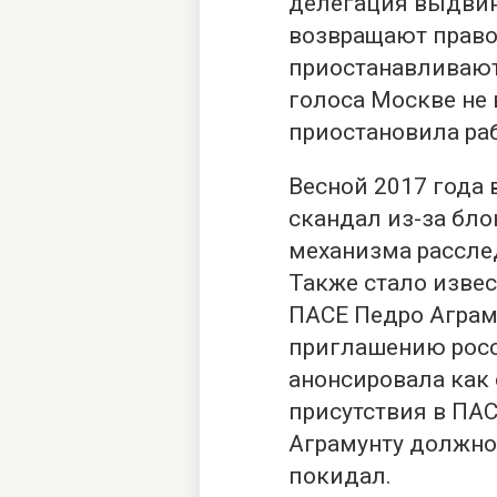
делегация выдвин
возвращают право 
приостанавливают
голоса Москве не 
приостановила раб
Весной 2017 года
скандал из-за бл
механизма рассле
Также стало извес
ПАСЕ Педро Аграм
приглашению росс
анонсировала как
присутствия в ПАС
Аграмунту должнос
покидал.