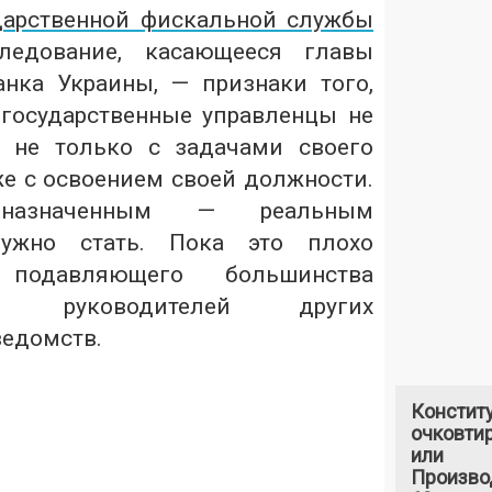
дарственной фискальной службы
едование, касающееся главы
нка Украины, — признаки того,
государственные управленцы не
я не только с задачами своего
же с освоением своей должности.
азначенным — реальным
нужно стать. Пока это плохо
подавляющего большинства
 руководителей других
ведомств.
Констит
очковтир
или
Произво