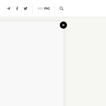
УКР
РУС