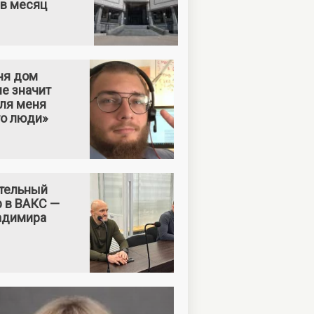
 в месяц
ня дом
е значит
Для меня
то люди»
тельный
р в ВАКС —
адимира