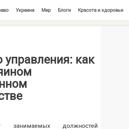
раво
Украина
Мир
Блоги
Красота и здоровье
 управления: как
зяином
енном
стве
от занимаемых должностей