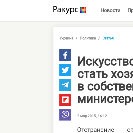
Новости
П
Украина
Политика
Статья
Искусство
стать хо
в собств
министер
2 мар 2015, 16:12
Отстранение 