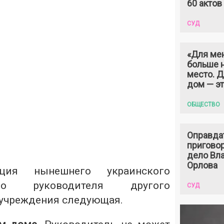
60 актов
СУД
«Для ме
больше н
место. 
дом — э
ОБЩЕСТВО
Оправда
пригово
дело Вл
Орлова
ация нынешнего украинского
о руководителя другого
СУД
 учреждения следующая.