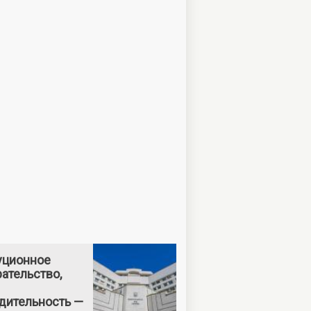
уционное
ательство,
дительность —