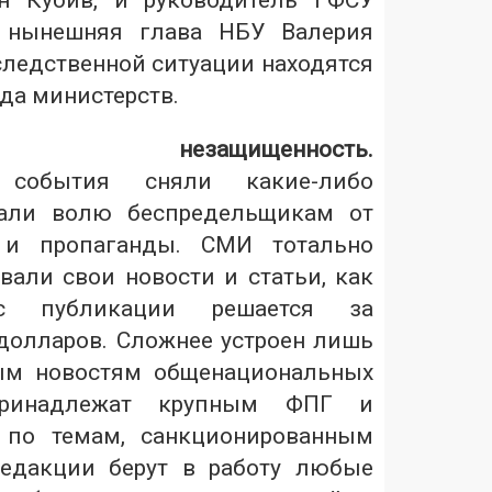
н Кубив, и руководитель ГФСУ
и нынешняя глава НБУ Валерия
следственной ситуации находятся
да министерств.
нная незащищенность.
 события сняли какие-либо
дали волю беспредельщикам от
 и пропаганды. СМИ тотально
али свои новости и статьи, как
ос публикации решается за
долларов. Сложнее устроен лишь
ым новостям общенациональных
принадлежат крупным ФПГ и
 по темам, санкционированным
Редакции берут в работу любые