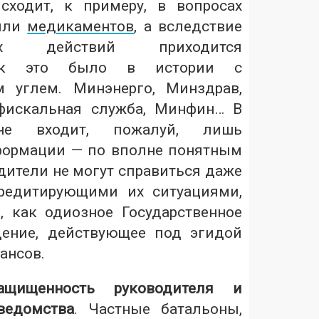
сходит, к примеру, в вопросах
 или
медикаментов
, а вследствие
нных действий приходится
как это было в истории с
 углем. Минэнерго, Минздрав,
 фискальная служба, Минфин… В
не входит, пожалуй, лишь
формации — по вполне понятным
дители не могут справиться даже
редитирующими их ситуациями,
, как одиозное Государственное
дение, действующее под эгидой
ансов.
ащищенность руководителя и
ведомства
. Частные батальоны,