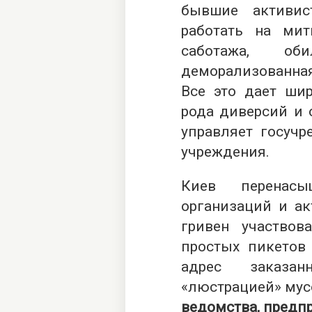
бывшие активис
работать на мит
саботажа, о
деморализованна
Все это дает ши
рода диверсий и 
управляет госучр
учреждения.
Киев перенас
организаций и ак
гривен участвов
простых пикетов 
адрес заказа
«люстрацией» му
ведомства, предпр