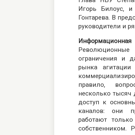
глава НБУ Степа
Игорь Билоус, 
Гонтарева. В пред
руководители и ря
Информацио
Революционные
ограничения и 
рынка агитации
коммерциализиров
правило, вопр
несколько тысяч 
доступ к основн
каналов: они 
работают только
собственником. 