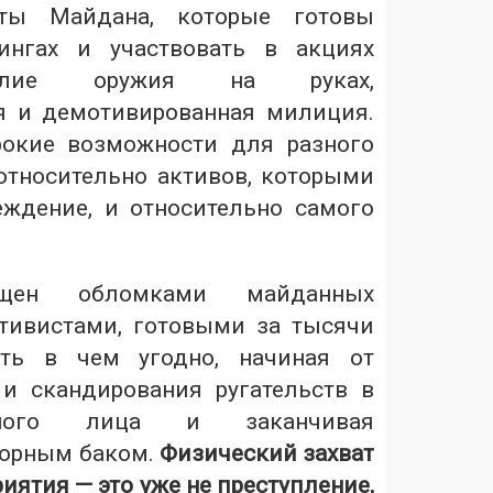
ты Майдана, которые готовы
ингах и участвовать в акциях
билие оружия на руках,
я и демотивированная милиция.
рокие возможности для разного
относительно активов, которыми
еждение, и относительно самого
ыщен обломками майданных
тивистами, готовыми за тысячи
ать в чем угодно, начиная от
и скандирования ругательств в
нного лица и заканчивая
сорным баком.
Физический захват
иятия — это уже не преступление,