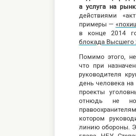
а услуга на рынк
действиями «акт
примеры —
«похи
в конце 2014 г
блокада Высшего 
Помимо этого, не
что при назначе
руководителя кр
день человека на
проекты уголовн
отнюдь не но
правоохранител
котором руковод
линию обороны. Эт