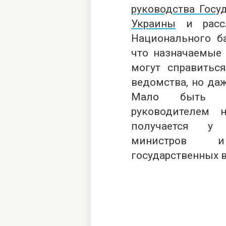
руководства Госу
Украины
и рассл
Национального ба
что назначаемые 
могут справитьс
ведомства, но да
Мало быть н
руководителем 
получается у 
министров и
государственных 