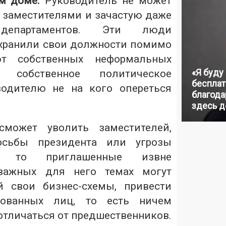
м доме.
Руководитель не может
 заместителями и зачастую даже
 департаментов. Эти люди
хранили свои должности помимо
т собственных неформальных
«Я буду
 собственное политическое
бесплат
водителю не на кого опереться
благодар
здесь д
может уволить заместителей,
осьбы президента или угрозы
, то приглашенные извне
важных для него темах могут
й свои бизнес-схемы, привести
есованных лиц, то есть ничем
отличаться от предшественников.