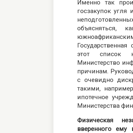
Именно так прои
госзакупок угля
неподготовле
объясняться, 
южноафриканским
Государственная
этот список 
Министерство ин
причинам. Руково
с очевидно диск
такими, например
ипотечное учреж
Министерства фин
Физическая нез
вверенного ему 