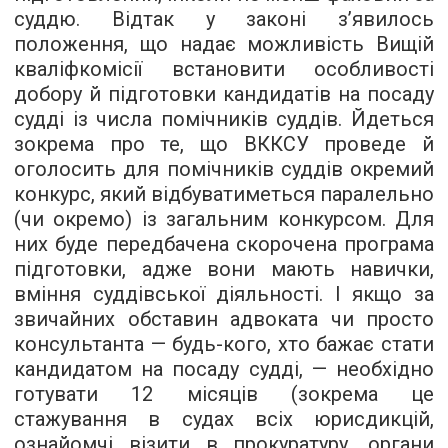
суддю. Відтак у законі з’явилось
положення, що надає можливість Вищій
кваліфкомісії встановити особливості
добору й підготовки кандидатів на посаду
судді із числа помічників суддів. Йдеться
зокрема про те, що ВККСУ проведе й
оголосить для помічників суддів окремий
конкурс, який відбуватиметься паралельно
(чи окремо) із загальним конкурсом. Для
них буде передбачена скорочена програма
підготовки, адже вони мають навички,
вміння суддівської діяльності. І якщо за
звичайних обставин адвоката чи просто
консультанта — будь-кого, хто бажає стати
кандидатом на посаду судді, — необхідно
готувати 12 місяців (зокрема це
стажування в судах всіх юрисдикцій,
ознайомчі візити в прокуратуру, органи