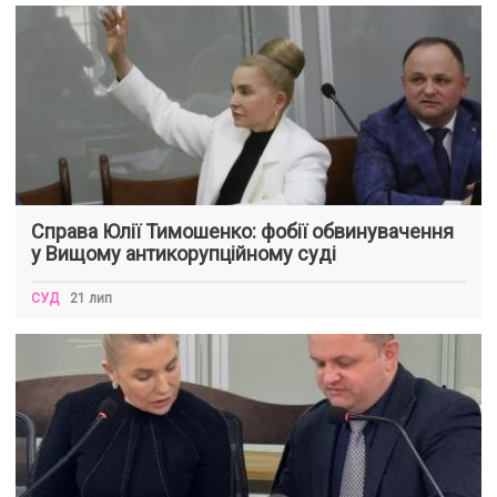
Справа Юлії Тимошенко: фобії обвинувачення
у Вищому антикорупційному суді
СУД
21 лип