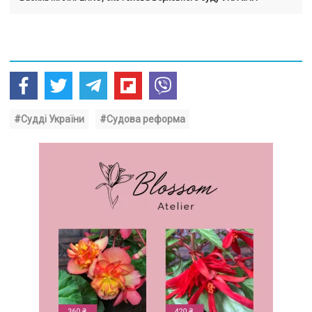
#Судді України
#Судова реформа