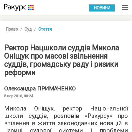
УКР
РУС
НОВИНИ
Право
Суд
Стаття
Ректор Нацшколи суддів Микола
Оніщук про масові звільнення
суддів, громадську раду і ризики
реформи
Олександра
ПРИМАЧЕНКО
5 вер 2016, 08:24
Микола Оніщук, ректор Національної
школи суддів, розповів «Ракурсу» про
втілення в життя законодавчих новацій в
царині судової системи і проблеми