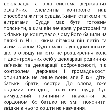
декларація, а ціла система державних
офіційних елементів контролю над
способом життя суддів, їхніми статками та
витратами. Суддя має бути готовим
пояснити, з ким він вечеряв у ресторані та
скільки це коштувало, чому його бачили на
пляжі в Ніцці, яким літаком він летів та
яким класом. Судді мають усвідомлювати,
що, з огляду на істотне розширення кола
підконтрольних осіб у декларації родинних
зв’язків та декларації доброчесності, під
контролем держави і громадськості
опинились не лише вони, але й їхні діти,
батьки, брати, сестри. До слова, вже
відомий випадок, коли син судді був
вимушений припинити навчання за
кордоном, бо батько не зміг пояснити,
звідки в нього кошти на навчання.