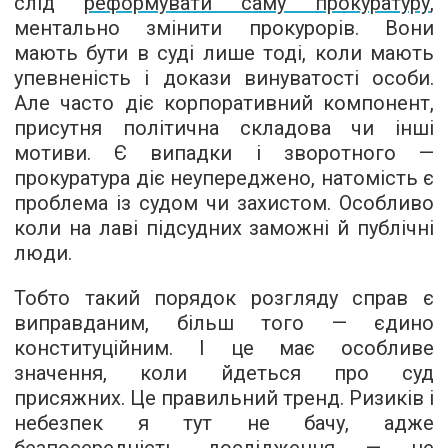
слід
реформувати саму прокуратуру
,
ментально змінити прокурорів. Вони
мають бути в суді лише тоді, коли мають
упевненість і докази винуватості особи.
Але часто діє корпоративний компонент,
присутня політична складова чи інші
мотиви. Є випадки і зворотного —
прокуратура діє неупереджено, натомість є
проблема із судом чи захистом. Особливо
коли на лаві підсудних заможні й публічні
люди.
Тобто такий порядок розгляду справ є
виправданим, більш того — єдино
конституційним. І це має особливе
значення, коли йдеться про суд
присяжних. Це правильний тренд. Ризиків і
небезпек я тут не бачу, адже
безпосередність дослідження — це