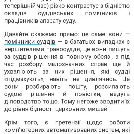
теперішній час) різко контрастує з бідністю
окладів суддівських помічників і
працівників апарату суду.
Давайте скажемо прямо: це саме вони —
помічники суддів
— в багатьох випадках є
вершителями правосуддя, це вони пишуть
за суддів рішення в повному обсязі, а під
час розбору малозначних справ ще й
ухвалюють за них рішення, які судді
«підмахують», навіть не дивлячись. Це
вони розбирають пошту, розсилають
судові рішення й повістки, ведуть
діловодство тощо. Тому негоже зводити їх
до рівня бідності церковних мишей.
Крім того, є претензії щодо роботи
комп'ютерних автоматизованих систем, які