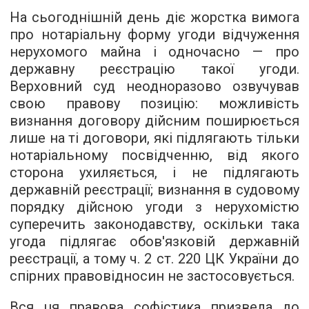
На сьогоднішній день діє жорстка вимога
про нотаріальну форму угоди відчуження
нерухомого майна і одночасно — про
державну реєстрацію такої угоди.
Верховний суд неодноразово озвучував
свою правову позицію: можливість
визнання договору дійсним поширюється
лише на ті договори, які підлягають тільки
нотаріальному посвідченню, від якого
сторона ухиляється, і не підлягають
державній реєстрації; визнання в судовому
порядку дійсною угоди з нерухомістю
суперечить законодавству, оскільки така
угода підлягає обов'язковій державній
реєстрації, а тому ч. 2 ст. 220 ЦК України до
спірних правовідносин не застосовується.
Вся ця правова софістика призвела до