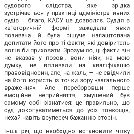
судового слідства, яке зрідка
зустрічається у практиці адміністративних
судів — благо, КАСУ це дозволяє. Суддя в
категоричній формі зажадала явки
позивача й була рішуче налаштована
допитати його про ті факти, які довіритель
волів би приховати. Зрозуміло, ці факти він
не вказав у позові, вони ніяк, на мою
думку, не впливали на кваліфікацію
правовідносин, але, на жаль, — не свідчили
на його користь із точки зору «загального
враження». Але переборовши перше
емоційне неприйняття, змушений був
самому собі зізнатися: це правильно, що
суд докопуватиметься до усіх тонкощів,
нехай навіть всупереч бажанню сторін.
Інша річ, що необхідно встановити чітку