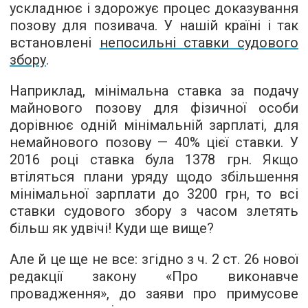
ускладнює і здорожує процес доказування
позову для позивача. У нашій країні і так
встановлені
непосильні ставки судового
збору
.
Наприклад, мінімальна ставка за подачу
майнового позову для фізичної особи
дорівнює одній мінімальній зарплаті, для
немайнового позову — 40% цієї ставки. У
2016 році ставка була 1378 грн. Якщо
втіляться плани уряду щодо збільшення
мінімальної зарплати до 3200 грн, то всі
ставки судового збору з часом злетять
більш як удвічі! Куди ще вище?
Але й це ще не все: згідно з ч. 2 ст. 26 нової
редакції закону «Про виконавче
провадження», до заяви про примусове