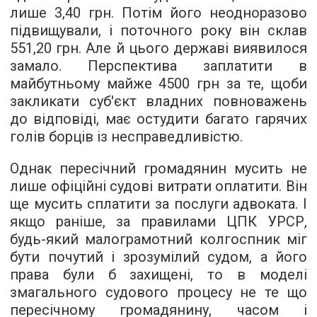
лише 3,40 грн. Потім його неодноразово
підвищували, і поточного року він склав
551,20 грн. Але й цього державі виявилося
замало. Перспектива заплатити в
майбутньому майже 4500 грн за те, щоби
закликати суб'єкт владних повноважень
до відповіді, має остудити багато гарячих
голів борців із несправедливістю.
Однак пересічний громадянин мусить не
лише офіційні судові витрати оплатити. Він
ще мусить сплатити за послуги адвоката. І
якщо раніше, за правилами ЦПК УРСР,
будь-який малограмотний колгоспник міг
бути почутий і зрозумілий судом, а його
права були б захищені, то в моделі
змагального судового процесу не те що
пересічному громадянину, часом і