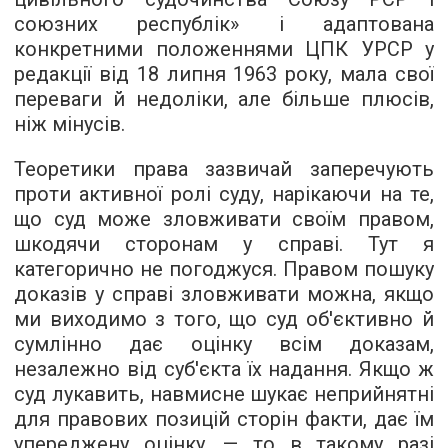
союзних республік» і адаптована
конкретними положеннями ЦПК УРСР у
редакції від 18 липня 1963 року, мала свої
переваги й недоліки, але більше плюсів,
ніж мінусів.
Теоретики права зазвичай заперечують
проти активної ролі суду, нарікаючи на те,
що суд може зловживати своїм правом,
шкодячи сторонам у справі. Тут я
категорично не погоджуся. Правом пошуку
доказів у справі зловживати можна, якщо
ми виходимо з того, що суд об'єктивно й
сумлінно дає оцінку всім доказам,
незалежно від суб'єкта їх надання. Якщо ж
суд лукавить, навмисне шукає неприйнятні
для правових позицій сторін факти, дає їм
упереджену оцінку, — то в такому разі