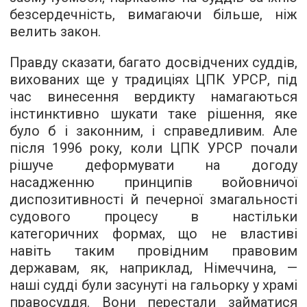
безсердечність, вимагаючи більше, ніж
велить закон.
Правду сказати, багато досвідчених суддів,
вихованих ще у традиціях ЦПК УРСР, під
час винесення вердикту намагаються
інстинктивно шукати таке рішення, яке
було б і законним, і справедливим. Але
після 1996 року, коли ЦПК УРСР почали
рішуче деформувати на догоду
насадженню принципів войовничої
диспозитивності й печерної змагальності
судового процесу в настільки
категоричних формах, що не властиві
навіть таким провідним правовим
державам, як, наприклад, Німеччина, —
наші судді були засунуті на гальорку у храмі
правосуддя. Вони перестали займатися