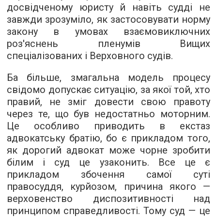
досвідченому юристу й навіть судді не
завжди зрозуміло, як застосовувати норму
закону в умовах взаємовиключних
роз'яснень пленумів Вищих
спеціалізованих і Верховного судів.
Ба більше, змагальна модель процесу
свідомо допускає ситуацію, за якої той, хто
правий, не зміг довести свою правоту
через те, що був недостатньо моторним.
Це особливо приводить в екстаз
адвокатську братію, бо є прикладом того,
як дорогий адвокат може чорне зробити
білим і суд це узаконить. Все це є
прикладом збочення самої суті
правосуддя, курйозом, причина якого —
верховенство диспозитивності над
принципом справедливості. Тому суд — це