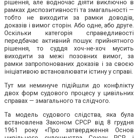
рішення, але водночас діяти виключно в
рамках диспозитивності та змагальності —
тобто не виходити за рамки доводів,
доказів і вимог сторін. Або одне, або друге.
Оскільки категорія справедливості
передбачає активний пошук прийнятного
рішення, то суддя хоч-не-хоч мусить
виходити за межі позовних вимог, за
рамки запропонованих доказів і за своєю
ініціативою встановлювати істину у справі.
Тут ми неминуче підійшли до конфлікту
двох форм судового процесу у цивільних
справах — змагального та слідчого.
Та модель судового слідства, яка була
встановлена Законом СРСР від 8 грудня
1961 року «Про затвердження Основ
цивільного судочинства Союзу РСР і