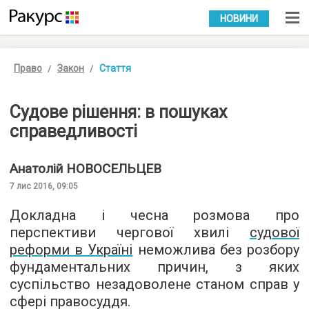
УКР
РУС
НОВИНИ
Право
Закон
Стаття
Судове рішення: в пошуках
справедливості
Анатолій
НОВОСЕЛЬЦЕВ
7 лис 2016, 09:05
Докладна і чесна розмова про
перспективи чергової хвилі
судової
реформи в Україні
неможлива без розбору
фундаментальних причин, з яких
суспільство незадоволене станом справ у
сфері правосуддя.