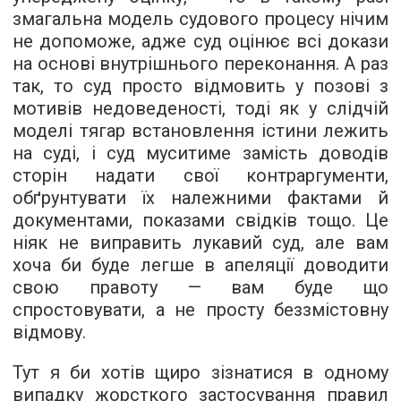
змагальна модель судового процесу нічим
не допоможе, адже суд оцінює всі докази
на основі внутрішнього переконання. А раз
так, то суд просто відмовить у позові з
мотивів недоведеності, тоді як у слідчій
моделі тягар встановлення істини лежить
на суді, і суд муситиме замість доводів
сторін надати свої контраргументи,
обґрунтувати їх належними фактами й
документами, показами свідків тощо. Це
ніяк не виправить лукавий суд, але вам
хоча би буде легше в апеляції доводити
свою правоту — вам буде що
спростовувати, а не просту беззмістовну
відмову.
Тут я би хотів щиро зізнатися в одному
випадку жорсткого застосування правил