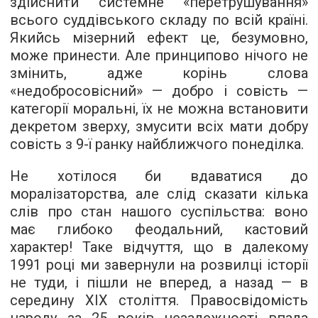
здійснити системне «перетрушування»
всього суддівського складу по всій країні.
Якийсь мізерний ефект це, безумовно,
може принести. Але принципово нічого не
змінить, адже корінь слова
«недобросовісний» — добро і совість —
категорії моральні, їх не можна встановити
декретом зверху, змусити всіх мати добру
совість з 9-ї ранку найближчого понеділка.
Не хотілося би вдаватися до
моралізаторства, але слід сказати кілька
слів про стан нашого суспільства: воно
має глибоко феодальний, кастовий
характер! Таке відчуття, що в далекому
1991 році ми завернули на розвилці історії
не туди, і пішли не вперед, а назад — в
середину ХІХ століття. Правосвідомість