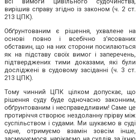
всі вимоги цивільного судочинства,
вирішив справу згідно із законом (ч. 2 ст.
213 ЦПК).
Обґрунтованим є рішення, ухвалене на
основі повно і всебічно з'ясованих
обставин, що на них сторони посилаються
як на підставу своїх вимог і заперечень,
підтверджених тими доказами, які були
досліджені в судовому засіданні (ч. 3 ст.
213 ЦПК).
Тому чинний ЦПК цілком допускає, що
рішення суду буде одночасно законним,
обґрунтованим і несправедливим! Саме це
протиріччя створює нездоланну прірву між
суспільством і судами. Ми шукаємо в суді
одне, отримуємо взамін зовсім інше,
засмучуємося, нарікаємо на суддів за їхню