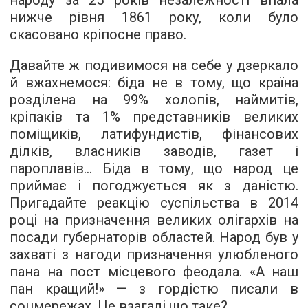
народу за 25 років незалежності впала
нижче рівня 1861 року, коли було
скасовано кріпосне право.
Давайте ж подивимося на себе у дзеркало
й вжахнемося: біда не в тому, що країна
розділена на 99% холопів, наймитів,
кріпаків та 1% представників великих
поміщиків, латифундистів, фінансових
ділків, власників заводів, газет і
пароплавів... Біда в тому, що народ це
приймає і погоджується як з даністю.
Пригадайте реакцію суспільства в 2014
році на призначення великих олігархів на
посади губернаторів областей. Народ був у
захваті з нагоди призначення улюбленого
пана на пост місцевого феодала. «А наш
пан кращий!» — з гордістю писали в
соцмережах. Це взагалі що таке?