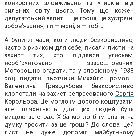
конкретних зловживань та утисків від
сильних світу цього. Тому що кожен
депутатський запит — це гроші, це зустрічні
зобов'язання, ти — мені, я — тобі...
А були ж часи, коли люди безкорисливо,
часто з ризиком для себе, писали листи на
захист тих, хто піддався утискам,
необґрунтовано заарештованих.
Моторошно згадати, та у зловісному 1938
році видатні льотчики Михайло Громов і
Валентина Гризодубова безкорисливо
клопотали на захист репресованого
Сергія
Корольова
. Це могло їм дорого коштувати,
але шляхетність для цих людей була
вищою за страх. Хіба могло б їм спати на
думку просити за це гроші? До слова, цей
лист не дуже допоміг майбутньому