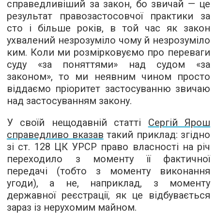
справедливіший за закон, бо звичай — це
результат правозастосовчої практики за
сто і більше років, в той час як закон
ухвалений незрозуміло чому й незрозуміло
ким. Коли ми розмірковуємо про переваги
суду «за поняттями» над судом «за
законом», то ми неявним чином просто
віддаємо пріоритет застосуванню звичаю
над застосуванням закону.
У своїй нещодавній статті
Сергій Ярош
справедливо вказав
такий приклад: згідно
зі ст. 128 ЦК УРСР право власності на річ
переходило з моменту її фактичної
передачі (тобто з моменту виконання
угоди), а не, наприклад, з моменту
державної реєстрації, як це відбувається
зараз із нерухомим майном.