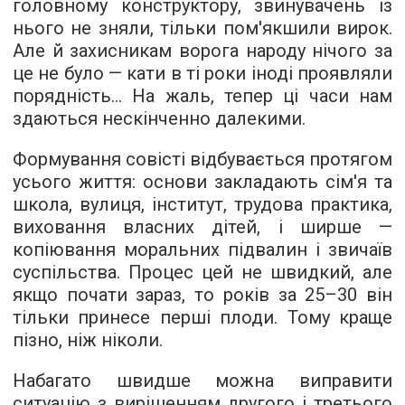
головному конструктору, звинувачень із
нього не зняли, тільки пом'якшили вирок.
Але й захисникам ворога народу нічого за
це не було — кати в ті роки іноді проявляли
порядність... На жаль, тепер ці часи нам
здаються нескінченно далекими.
Формування совісті відбувається протягом
усього життя: основи закладають сім'я та
школа, вулиця, інститут, трудова практика,
виховання власних дітей, і ширше —
копіювання моральних підвалин і звичаїв
суспільства. Процес цей не швидкий, але
якщо почати зараз, то років за 25–30 він
тільки принесе перші плоди. Тому краще
пізно, ніж ніколи.
Набагато швидше можна виправити
ситуацію з вирішенням другого і третього