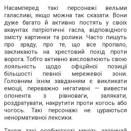
Насамперед такі персонажі вельми
галасливі, якщо можна так сказати. Вони
дуже багато й активно постять у своїх
акаунтах патріотичні гасла, відповідного
змісту картинки та ролики. Часто пишуть
про зраду, про те, що все пропало,
закликають на хрестовий похід проти
ворога. Тобто активно висловлюють свою
лояльність щодо офіційної позиції
більшості певної мережевої зони.
Головним їхнім завданням є викликати
емоції, переважно негативні — вивести
опонента з рівноваги, залякати,
роздратувати, накрутити проти когось або
чогось. Такі персонажі не цураються
ненормативної лексики.
Також такі особистості мають зазвичай