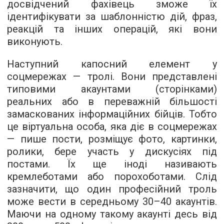
досвідчений фахівець зможе їх
ідентифікувати за шаблонністю дій, фраз,
реакцій та інших операцій, які вони
виконують.
Наступний капосний елемент у
соцмережах — тролі. Вони представлені
типовими акаунтами (сторінками)
реальних або в переважній більшості
замаскованих інформаційних бійців. Тобто
це віртуальна особа, яка діє в соцмережах
— пише пости, розміщує фото, картинки,
ролики, бере участь у дискусіях під
постами. Їх ще іноді називають
кремлеботами або порохоботами. Слід
зазначити, що один професійний троль
може вести в середньому 30–40 акаунтів.
Маючи на одному такому акаунті десь від