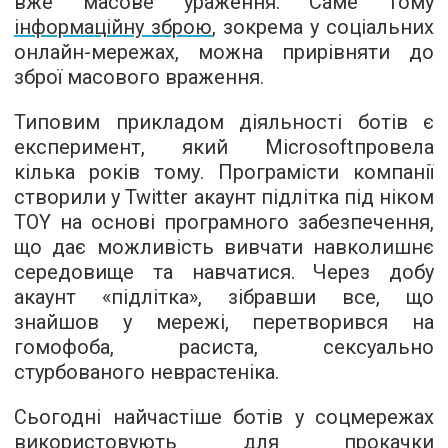
вже масове ураження. Саме тому
інформаційну зброю
, зокрема у соціальних
онлайн-мережах, можна прирівняти до
зброї масового враження.
Типовим прикладом діяльності ботів є
експеримент, який Microsoftпровела
кілька років тому. Програмісти компанії
створили у Twitter акаунт підлітка під ніком
TOY на основі програмного забезпечення,
що дає можливість вивчати навколишнє
середовище та навчатися. Через добу
акаунт «підлітка», зібравши все, що
знайшов у мережі, перетворився на
гомофоба, расиста, сексуально
стурбованого неврастеніка.
Сьогодні найчастіше ботів у соцмережах
використовують для прокачки