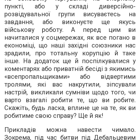
пункті, або у складі диверсійно-
розвідувальної групи висуваєтесь на
завдання, або виконуєте ще якусь
військову роботу. А перед цим ви
начиталися у соцмережах, як все погано в
економіці, що наші західні союзники нас
зрадили, про тотальну корупцію й таке
інше. На додаток ще й поспілкувалися у
коментарях або приватній бесіді з якимись
«всепропальщиками» або відвертими
тролями, які вас накрутили, зіпсували
настрій, викликали сумніви щодо того, чи
варто взагалі робити те, що ви робите.
Скажіть, будь ласка, вплине це на те, як ви
робитиме свою справу? Ще й як!
Прикладів можна навести чимало.
Зокрема, під час битви під Дебальцевим