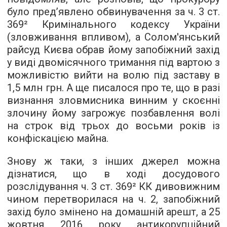
було пред’явлено обвинувачення за ч. 3 ст.
369² Кримінального кодексу України
(зловживання впливом), а Солом'янський
райсуд Києва обрав йому запобіжний захід
у виді двомісячного тримання під вартою з
можливістю вийти на волю під заставу в
1,5 млн грн. А ще писалося про те, що в разі
визнання зловмисника винним у скоєнні
злочину йому загрожує позбавлення волі
на строк від трьох до восьми років із
конфіскацією майна.
Знову ж таки, з інших джерел можна
дізнатися, що в ході досудового
розслідування ч. 3 ст. 369² КК дивовижним
чином перетворилася на ч. 2, запобіжний
захід було змінено на домашній арешт, а 25
жовтня 2016 року антикорупційний