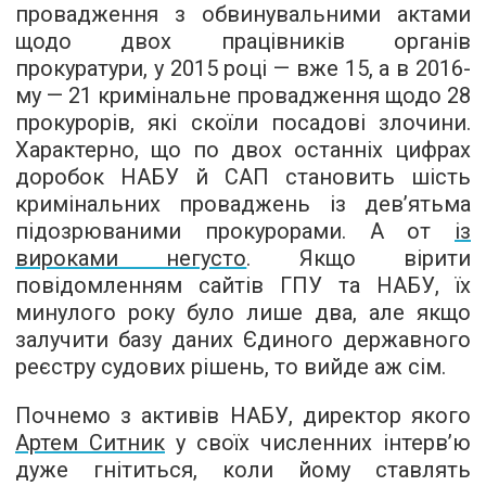
провадження з обвинувальними актами
щодо двох працівників органів
прокуратури, у 2015 році — вже 15, а в 2016-
му — 21 кримінальне провадження щодо 28
прокурорів, які скоїли посадові злочини.
Характерно, що по двох останніх цифрах
доробок НАБУ й САП становить шість
кримінальних проваджень із дев’ятьма
підозрюваними прокурорами. А от
із
вироками негусто
. Якщо вірити
повідомленням сайтів ГПУ та НАБУ, їх
минулого року було лише два, але якщо
залучити базу даних Єдиного державного
реєстру судових рішень, то вийде аж сім.
Почнемо з активів НАБУ, директор якого
Артем Ситник
у своїх численних інтерв’ю
дуже гнітиться, коли йому ставлять