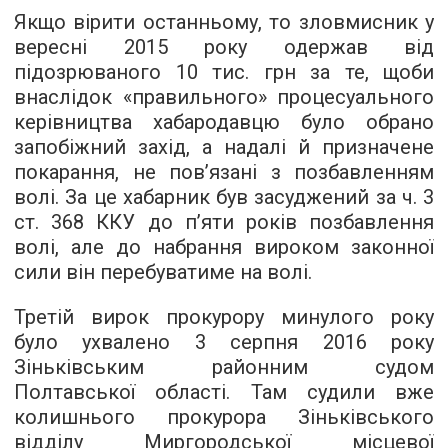
Якщо вірити останньому, то зловмисник у
вересні 2015 року одержав від
підозрюваного 10 тис. грн за те, щоби
внаслідок «правильного» процесуального
керівництва хабародавцю було обрано
запобіжний захід, а надалі й призначене
покарання, не пов’язані з позбавленням
волі. За це хабарник був засуджений за ч. 3
ст. 368 ККУ до п’яти років позбавлення
волі, але до набрання вироком законної
сили він перебуватиме на волі.
Третій вирок прокурору минулого року
було ухвалено 3 серпня 2016 року
Зіньківським районним судом
Полтавської області. Там судили вже
колишнього прокурора Зіньківського
відділу Миргородської місцевої