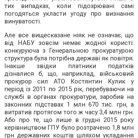
тих випадках, коли підозрювані самі
погодяться укласти угоду про визнання
винуватості.
Але все вищесказане ніяк не означає, що
від НАБУ зовсім немає жодної користі:
конкуруюча з Генеральною прокуратурою
структура була потрібна державі як повітря.
Інакше звідки платники податків
дізналися б, що, наприклад, військовий
прокурор сил АТО Костянтин Кулик у
період із 2011 по 2015 рік, перебуваючи на
службі в органах прокуратури, заробив на
законних підставах 1 млн 670 тис. грн, а
витратив протягом того ж часу 3,4 млн грн.
Або про те, що лише в грудні 2015 року
керівництвом ГПУ було розтрачено 1,8 млн
грн державних коштів шляхом укладання