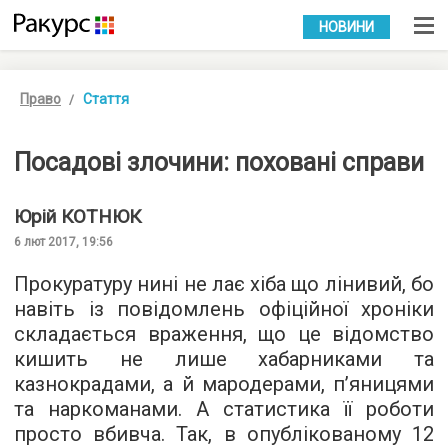
УКР
РУС
НОВИНИ
Право
Стаття
Посадові злочини: поховані справи
Юрій
КОТНЮК
6 лют 2017, 19:56
Прокуратуру нині не лає хіба що лінивий, бо
навіть із повідомлень офіційної хроніки
складається враження, що це відомство
кишить не лише хабарниками та
казнокрадами, а й мародерами, п’яницями
та наркоманами. А статистика її роботи
просто вбивча. Так, в опублікованому 12