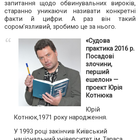
запитання щодо обвинувальних вироків,
старанно уникаючи називати конкретні
факти й цифри. А раз він такий
сором’язливий, зробимо це за нього.
«Судова
практика 2016 р.
Посадові
злочини,
перший
ешелон» —
проект Юрія
Котнюка
Юрій
Котнюк,1971 року народження.
У 1993 році закінчив Київський
національний університет ім. Тараса