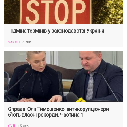
Підміна термінів у законодавстві України
ЗАКОН
6 лип
Справа Юлії Тимошенко: антикорупціонери
б’ють власні рекорди. Частина 1
СУД
15 чер