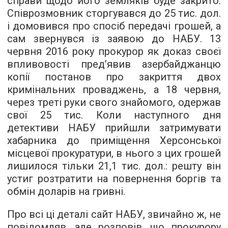
справи щодо його земляків буде закрито.
Співрозмовник сторгувався до 25 тис. дол.
і домовився про спосіб передачі грошей, а
сам звернувся із заявою до НАБУ. 13
червня 2016 року прокурор як доказ своєї
впливовості пред’явив азербайджанцю
копії постанов про закриття двох
кримінальних проваджень, а 18 червня,
через треті руки свого знайомого, одержав
свої 25 тис. Коли наступного дня
детективи НАБУ прийшли затримувати
хабарника до приміщення Херсонської
місцевої прокуратури, в нього з цих грошей
лишилося тільки 21,1 тис. дол.: решту він
устиг розтратити на повернення боргів та
обмін доларів на гривні.
Про всі ці деталі сайт НАБУ, звичайно ж, не
повідомляв, але розповів, що прокурору