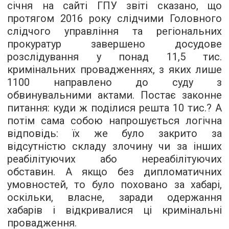
січня на сайті ГПУ звіті сказано, що
протягом 2016 року слідчими Головного
слідчого управління та регіональних
прокуратур завершено досудове
розслідування у понад 11,5 тис.
кримінальних провадженнях, з яких лише
1100 направлено до суду з
обвинувальними актами. Постає законне
питання: куди ж поділися решта 10 тис.? А
потім сама собою напрошується логічна
відповідь: їх же було закрито за
відсутністю складу злочину чи за інших
реабілітуючих або нереабілітуючих
обставин. А якщо без дипломатичних
умовностей, то було поховано за хабарі,
оскільки, власне, заради одержання
хабарів і відкривалися ці кримінальні
провадження.