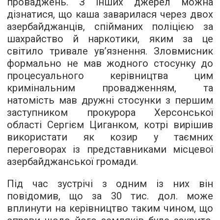
проваджень. З інших джерел можна
дізнатися, що каша заварилася через двох
азербайджанців, спійманих поліцією за
шахрайство й наркотики, яким за це
світило тривале ув’язнення. Зловмисник
формально не мав жодного стосунку до
процесуального керівництва цим
кримінальним провадженням, та
натомість мав дружні стосунки з першим
заступником прокурора Херсонської
області Сергієм Циганком, котрі вирішив
використати як козир у таємних
переговорах із представниками місцевої
азербайджанської громади.
Під час зустрічі з одним із них він
повідомив, що за 30 тис. дол. може
вплинути на керівництво таким чином, що