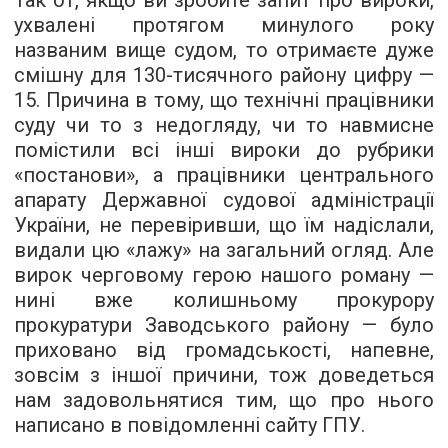
Так от, якщо ви зробите запит про вироки,
ухвалені протягом минулого року
названим вище судом, то отримаєте дуже
смішну для 130-тисячного району цифру —
15. Причина в тому, що технічні працівники
суду чи то з недогляду, чи то навмисне
помістили всі інші вироки до рубрики
«постанови», а працівники центрального
апарату Державної судової адміністрації
України, не перевіривши, що їм надіслали,
видали цю «лажу» на загальний огляд. Але
вирок черговому герою нашого роману —
нині вже колишньому прокурору
прокуратури Заводського району — було
приховано від громадськості, напевне,
зовсім з іншої причини, тож доведеться
нам задовольнятися тим, що про нього
написано в повідомленні сайту ГПУ.