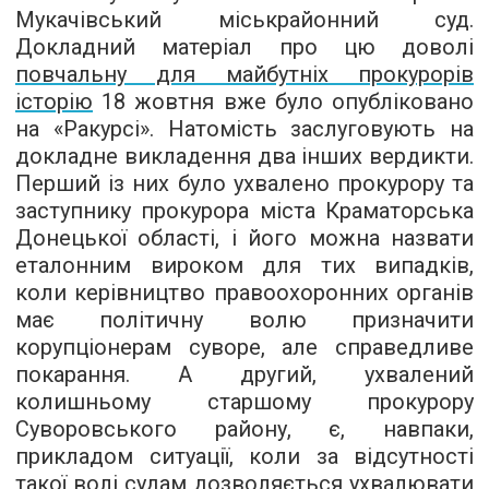
Мукачівський міськрайонний суд.
Докладний матеріал про цю доволі
повчальну для майбутніх прокурорів
історію
18 жовтня вже було опубліковано
на «Ракурсі». Натомість заслуговують на
докладне викладення два інших вердикти.
Перший із них було ухвалено прокурору та
заступнику прокурора міста Краматорська
Донецької області, і його можна назвати
еталонним вироком для тих випадків,
коли керівництво правоохоронних органів
має політичну волю призначити
корупціонерам суворе, але справедливе
покарання. А другий, ухвалений
колишньому старшому прокурору
Суворовського району, є, навпаки,
прикладом ситуації, коли за відсутності
такої волі судам дозволяється ухвалювати