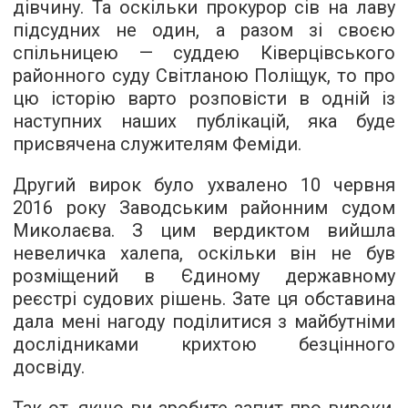
дівчину. Та оскільки прокурор сів на лаву
підсудних не один, а разом зі своєю
спільницею — суддею Ківерцівського
районного суду Світланою Поліщук, то про
цю історію варто розповісти в одній із
наступних наших публікацій, яка буде
присвячена служителям Феміди.
Другий вирок було ухвалено 10 червня
2016 року Заводським районним судом
Миколаєва. З цим вердиктом вийшла
невеличка халепа, оскільки він не був
розміщений в Єдиному державному
реєстрі судових рішень. Зате ця обставина
дала мені нагоду поділитися з майбутніми
дослідниками крихтою безцінного
досвіду.