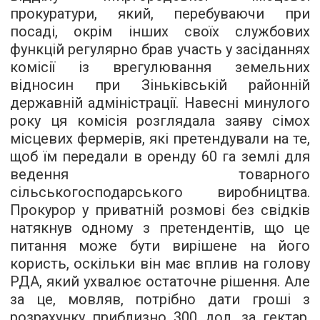
прокуратури, який, перебуваючи при
посаді, окрім інших своїх службових
функцій регулярно брав участь у засіданнях
комісії із врегулювання земельних
відносин при Зіньківській районній
державній адміністрації. Навесні минулого
року ця комісія розглядала заяву сімох
місцевих фермерів, які претендували на те,
щоб їм передали в оренду 60 га землі для
ведення товарного
сільськогосподарського виробництва.
Прокурор у приватній розмові без свідків
натякнув одному з претендентів, що це
питання може бути вирішене на його
користь, оскільки він має вплив на голову
РДА, який ухвалює остаточне рішення. Але
за це, мовляв, потрібно дати гроші з
розрахунку приблизно 300 дол. за гектар,