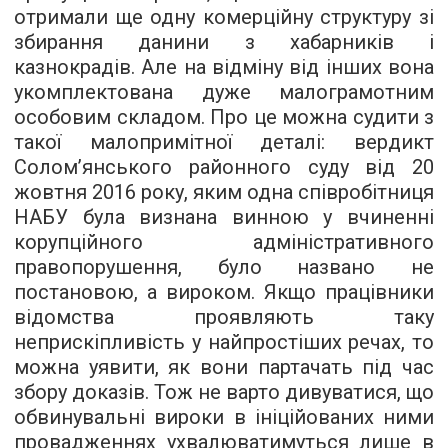
отримали ще одну комерційну структуру зі
збирання данини з хабарників і
казнокрадів. Але на відміну від інших вона
укомплектована дуже малограмотним
особовим складом. Про це можна судити з
такої малопримітної деталі: вердикт
Солом’янського районного суду від 20
жовтня 2016 року, яким одна співробітниця
НАБУ була визнана винною у вчиненні
корупційного адміністративного
правопорушення, було названо не
постановою, а вироком. Якщо працівники
відомства проявляють таку
неприскіпливість у найпростіших речах, то
можна уявити, як вони партачать під час
збору доказів. Тож не варто дивуватися, що
обвинувальні вироки в ініційованих ними
провадженнях ухвалюватимуться лише в